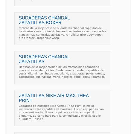
SUDADERAS CHANDAL
ZAPATILLAS BOXER
replicas de la mejor calidad sudaderas chandal zapatillas de
bestir nike airmax botas timberland camisetas cazadoras de las
marcas mas conocidas adidas vans hollister nike obey dope
etc etc stock disponible wssp.
SUDADERAS CHANDAL
ZAPATILLAS
Réplicas de la mejor calidad de las marcas mas conocidas
precios por unidad y lotes. Sudaderas, chandal, zapatillas de
vestir, Nike airmax, botas timberland, cazadoras, polos, gorras,
calzoncillos, etc. Adidas, vans, hollister, dope, obey, Tommy, ral
ZAPATILLAS NIKE AIR MAX THEA
PRINT
Zapatillas de hombres Nike Airmax Thea Print, la mejor
impresión de las zapatillas de hombres. Están equipadas con
una amortiguación ligera de primera calidad y un perfil
elegante, de corte bajo para la comodidad y el estilo sobrio
duradero. Tallas d