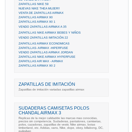
ZAPATILLAS NIKE 59
NUEVAS NIKE THEA MUJER!!
VENTA DE ZAPATILLAS AIRMAX
ZAPATILLAS AIRMAX 90
ZAPATILLAS AIRMAX 90 1
VENDO ZAPATILLAS AIRMAX A 35
ZAPATILLAS NIKE AIRMAX BEBES Y NIÑOS
VENDO ZAPATILLAS IMITACIÓN 22
ZAPATILLAS AIRMAX ECONOMICAS
ZAPATILLAS- AIRMAX -HIPERFUSE
VENDO ZAPATILLAS AIRMAX JORDAN
ZAPATILLAS NIKE AIRMAX HYPERFUSE
ZAPATILLAS AIR MAX - AIRMAX
ZAPATILLAS AIRMAX 90 2
ZAPATILLAS DE IMITACIÓN
Zapatillas de imitación variadas zapatillas airmax
SUDADERAS CAMISETAS POLOS
CHANDAL AIRMAX 3
Replicas de la mejor calidadde las marcas mas conocidas,
precios sin competencia. Sudaderas, pantalones, camisetas,
polos, cazadoras, zapatillas de vestir, Nike airmax, botas
timberland, etc. Adidas, vans, Nike, dope, obey, billabong, DC,
quiksilver,