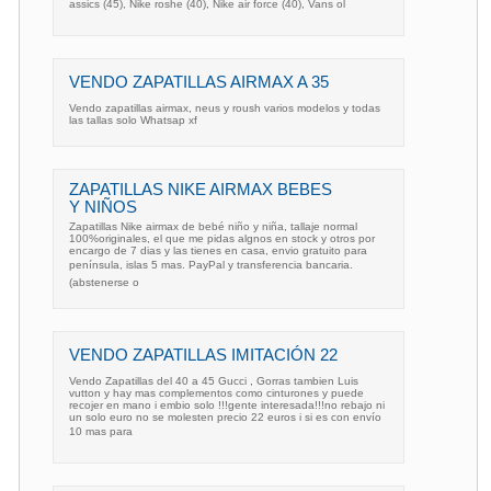
assics (45), Nike roshe (40), Nike air force (40), Vans ol
VENDO ZAPATILLAS AIRMAX A 35
Vendo zapatillas airmax, neus y roush varios modelos y todas
las tallas solo Whatsap xf
ZAPATILLAS NIKE AIRMAX BEBES
Y NIÑOS
Zapatillas Nike airmax de bebé niño y niña, tallaje normal
100%originales, el que me pidas algnos en stock y otros por
encargo de 7 dias y las tienes en casa, envio gratuito para
península, islas 5 mas. PayPal y transferencia bancaria.
(abstenerse o
VENDO ZAPATILLAS IMITACIÓN 22
Vendo Zapatillas del 40 a 45 Gucci , Gorras tambien Luis
vutton y hay mas complementos como cinturones y puede
recojer en mano i embio solo !!!gente interesada!!!no rebajo ni
un solo euro no se molesten precio 22 euros i si es con envío
10 mas para