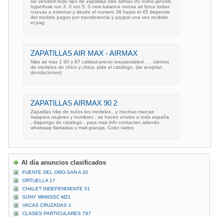
Se vendem todo tipo de zapatilas nike airmax 90 roshe janoski
hyperfuse run 3. 0 run 5. 0 new balance noosa air force todas
nuevas a estrenar y desde el numero 36 hasta el 45 depende
del modelo pagos por transferencia y paypal una vez recibido
el pag
ZAPATILLAS AIR MAX - AIRMAX
Nike air max 1 90 y 87 calidad-precio insuperables!. . . cientos
de modelos de chico y chica, pide el catálogo. (se aceptan
devoluciones)
ZAPATILLAS AIRMAX 90 2
Zapatilas nike de todos los modelos , y muchas marcas
maspara mujeres y hombres , se hacen envios a toda españa
, dispongo de catalogo , para mas info contacten atiendo
whatssap llamadas y mail gracias. Color varios
Al día anuncios clasificados
FUENTE DEL ORO-SAN A 20
ORTUELLA 17
CHALET INDEPENDIENTE 51
SONY MINIDISC MZ1
VACAS CRUZADAS 1
CLASES PARTICULARES 797