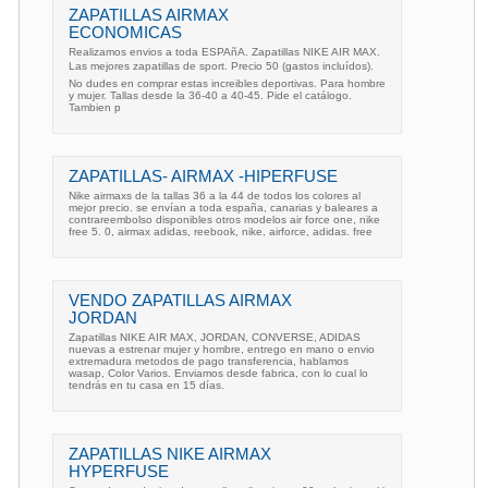
ZAPATILLAS AIRMAX
ECONOMICAS
Realizamos envios a toda ESPAñA. Zapatillas NIKE AIR MAX.
Las mejores zapatillas de sport. Precio 50 (gastos incluídos).
No dudes en comprar estas increibles deportivas. Para hombre
y mujer. Tallas desde la 36-40 a 40-45. Pide el catálogo.
Tambien p
ZAPATILLAS- AIRMAX -HIPERFUSE
Nike airmaxs de la tallas 36 a la 44 de todos los colores al
mejor precio. se envían a toda españa, canarias y baleares a
contrareembolso disponibles otros modelos air force one, nike
free 5. 0, airmax adidas, reebook, nike, airforce, adidas. free
VENDO ZAPATILLAS AIRMAX
JORDAN
Zapatillas NIKE AIR MAX, JORDAN, CONVERSE, ADIDAS
nuevas a estrenar mujer y hombre, entrego en mano o envio
extremadura metodos de pago transferencia, hablamos
wasap, Color Varios. Enviamos desde fabrica, con lo cual lo
tendrás en tu casa en 15 días.
ZAPATILLAS NIKE AIRMAX
HYPERFUSE