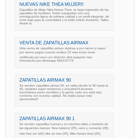
NUEVAS NIKE THEA MUJER!!
Zapatillas de Mujer Nike Airmax Thea, la mejor impresión de las
zapatillas de hombres. Están equipadas con una
amortiguación ligera de primera calidad y un perfil elegante, de
corte bajo para la comodidad y el estilo sobrio duradero. Tallas
desde la
VENTA DE ZAPATILLAS AIRMAX
Hola venta de zapatillas airmax réplicas a por menor y mayor
por menor pagas cuando recibes 25 mas envio envio
certificado por seur con derecho abrir paquete mas
información por whatsapp 664141776
ZAPATILLAS AIRMAX 90
Se venden zapatillas airmax 90, en tallas desde la 36 hasta la
45, modelos súper modernos y actuales!!!Llevamos
muchísimos pares vendidos y la gente cada vez está más
contenta con nuestra calidad. No dejéis pasar esta
oportunidad!!
ZAPATILLAS AIRMAX 90 1
Se venden zapatillas nuevas y en muchas tallas y modelos de
las siguientes marcas: New balance (35), vans y converse (28),
nike free run (40) nike air max (45), Nike Airmax thea (50),