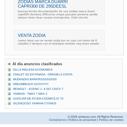
ZODIAS MARCA DUARRI
CAPRI300 DE 295DEESL
buenas bendo documentación de una zodias marca duarri
capri300 deeslora 295consu chapa pacuatro persona asmite
astaun motor dose cavayo enal geciras. Color sincolo
VENTA ZODIA
casino tiene uso se vende zodia por no usar con motor de 8
caballos 2 tiempos con el remolque imcluido muy buen estado
Al día anuncios clasificados
SILLA INGLESA ECONOMICA
CHALET 4D EN PINADA - ORIHUELA COSTA
MUDANZAS BARATASSSSSSSS
DREAMBEACH 2015!!!!!!!!!
RENAULT - SCENIC 1. 9 DCI 120CV 7
YAMAHA - TMAX T MAX 2
AUXILIAR DE AYUDA A DOMICILIO 70
SILENCIOSO YAMAHA CYGNUS
© 2026 armanax.com. All Rights Reserved.
Contáctenos
|
Política de privacidad
|
Política de cookies