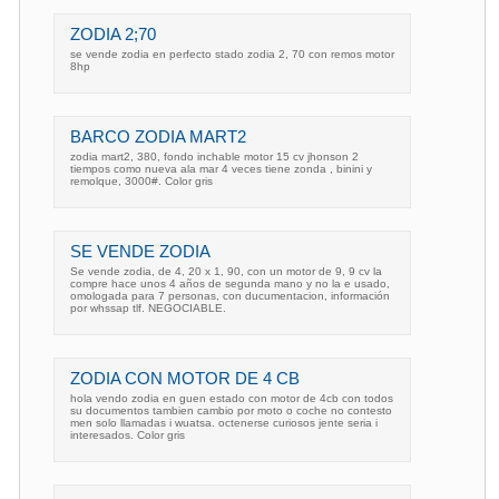
ZODIA 2;70
se vende zodia en perfecto stado zodia 2, 70 con remos motor
8hp
BARCO ZODIA MART2
zodia mart2, 380, fondo inchable motor 15 cv jhonson 2
tiempos como nueva ala mar 4 veces tiene zonda , binini y
remolque, 3000#. Color gris
SE VENDE ZODIA
Se vende zodia, de 4, 20 x 1, 90, con un motor de 9, 9 cv la
compre hace unos 4 años de segunda mano y no la e usado,
omologada para 7 personas, con ducumentacion, información
por whssap tlf. NEGOCIABLE.
ZODIA CON MOTOR DE 4 CB
hola vendo zodia en guen estado con motor de 4cb con todos
su documentos tambien cambio por moto o coche no contesto
men solo llamadas i wuatsa. octenerse curiosos jente seria i
interesados. Color gris