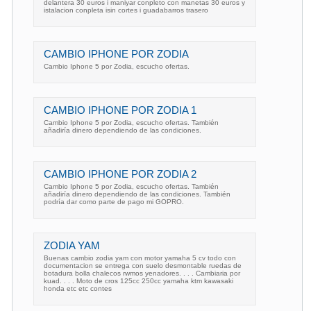
delantera 30 euros i maniyar conpleto con manetas 30 euros y
istalacion conpleta isin cortes i guadabarros trasero
CAMBIO IPHONE POR ZODIA
Cambio Iphone 5 por Zodia, escucho ofertas.
CAMBIO IPHONE POR ZODIA 1
Cambio Iphone 5 por Zodia, escucho ofertas. También
añadiría dinero dependiendo de las condiciones.
CAMBIO IPHONE POR ZODIA 2
Cambio Iphone 5 por Zodia, escucho ofertas. También
añadiría dinero dependiendo de las condiciones. También
podría dar como parte de pago mi GOPRO.
ZODIA YAM
Buenas cambio zodia yam con motor yamaha 5 cv todo con
documentacion se entrega con suelo desmontable ruedas de
botadura bolla chalecos rwmos yenadores. . . . Cambiaria por
kuad. . . . Moto de cros 125cc 250cc yamaha ktm kawasaki
honda etc etc contes