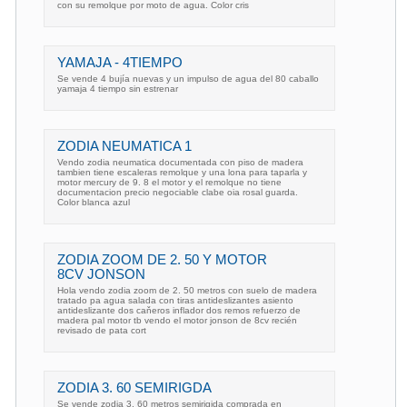
con su remolque por moto de agua. Color cris
YAMAJA - 4TIEMPO
Se vende 4 bujía nuevas y un impulso de agua del 80 caballo
yamaja 4 tiempo sin estrenar
ZODIA NEUMATICA 1
Vendo zodia neumatica documentada con piso de madera
tambien tiene escaleras remolque y una lona para taparla y
motor mercury de 9. 8 el motor y el remolque no tiene
documentacion precio negociable clabe oia rosal guarda.
Color blanca azul
ZODIA ZOOM DE 2. 50 Y MOTOR
8CV JONSON
Hola vendo zodia zoom de 2. 50 metros con suelo de madera
tratado pa agua salada con tiras antideslizantes asiento
antideslizante dos caňeros inflador dos remos refuerzo de
madera pal motor tb vendo el motor jonson de 8cv recién
revisado de pata cort
ZODIA 3. 60 SEMIRIGDA
Se vende zodia 3. 60 metros semirigida comprada en