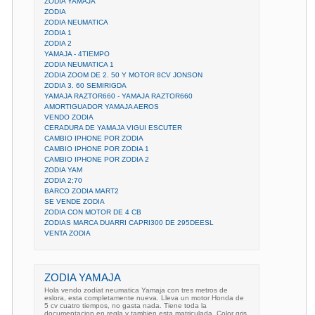
ZODIA YAMAJA
ZODIA
ZODIA NEUMATICA
ZODIA 1
ZODIA 2
YAMAJA - 4TIEMPO
ZODIA NEUMATICA 1
ZODIA ZOOM DE 2. 50 Y MOTOR 8CV JONSON
ZODIA 3. 60 SEMIRIGDA
YAMAJA RAZTOR660 - YAMAJA RAZTOR660
AMORTIGUADOR YAMAJA AEROS
VENDO ZODIA
CERADURA DE YAMAJA VIGUI ESCUTER
CAMBIO IPHONE POR ZODIA
CAMBIO IPHONE POR ZODIA 1
CAMBIO IPHONE POR ZODIA 2
ZODIA YAM
ZODIA 2;70
BARCO ZODIA MART2
SE VENDE ZODIA
ZODIA CON MOTOR DE 4 CB
ZODIAS MARCA DUARRI CAPRI300 DE 295DEESL
VENTA ZODIA
ZODIA YAMAJA
Hola vendo zodiat neumatica Yamaja con tres metros de
eslora, esta completamente nueva. Lleva un motor Honda de
5 cv cuatro tiempos, no gasta nada. Tiene toda la
documentacion en regla y tambien esta matriculada. Color gris