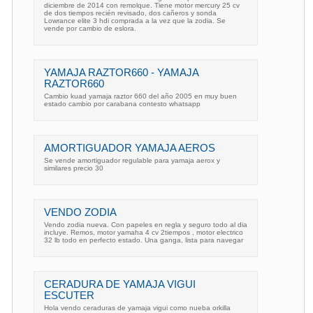
diciembre de 2014 con remolque. Tiene motor mercury 25 cv
de dos tiempos recién revisado, dos cañeros y sonda
Lowrance elite 3 hdi comprada a la vez que la zodia. Se
vende por cambio de eslora.
YAMAJA RAZTOR660 - YAMAJA
RAZTOR660
Cambio kuad yamaja raztor 660 del año 2005 en muy buen
estado cambio por carabana contesto whatsapp
AMORTIGUADOR YAMAJA AEROS
Se vende amortiguador regulable para yamaja aerox y
similares precio 30
VENDO ZODIA
Vendo zodia nueva. Con papeles en regla y seguro todo al dia
incluye. Remos, motor yamaha 4 cv 2tiempos , motor electrico
32 lb todo en perfecto estado. Una ganga, lista para navegar
CERADURA DE YAMAJA VIGUI
ESCUTER
Hola vendo ceraduras de yamaja vigui como nueba orkilla