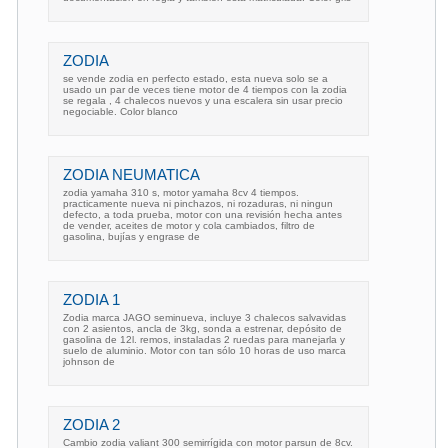
ZODIA
se vende zodia en perfecto estado, esta nueva solo se a
usado un par de veces tiene motor de 4 tiempos con la zodia
se regala , 4 chalecos nuevos y una escalera sin usar precio
negociable. Color blanco
ZODIA NEUMATICA
zodia yamaha 310 s, motor yamaha 8cv 4 tiempos.
practicamente nueva ni pinchazos, ni rozaduras, ni ningun
defecto, a toda prueba, motor con una revisión hecha antes
de vender, aceites de motor y cola cambiados, filtro de
gasolina, bujías y engrase de
ZODIA 1
Zodia marca JAGO seminueva, incluye 3 chalecos salvavidas
con 2 asientos, ancla de 3kg, sonda a estrenar, depósito de
gasolina de 12l. remos, instaladas 2 ruedas para manejarla y
suelo de aluminio. Motor con tan sólo 10 horas de uso marca
johnson de
ZODIA 2
Cambio zodia valiant 300 semirrígida con motor parsun de 8cv.