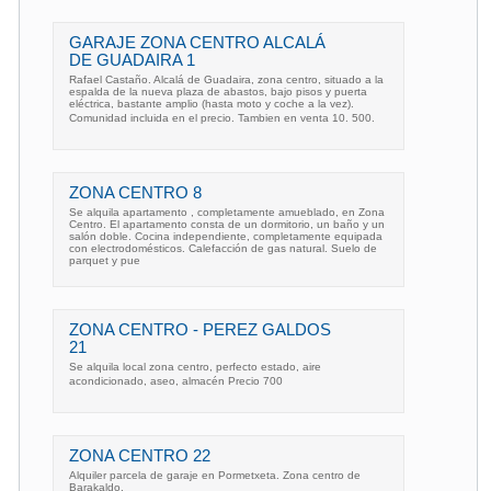
GARAJE ZONA CENTRO ALCALÁ
DE GUADAIRA 1
Rafael Castaño. Alcalá de Guadaira, zona centro, situado a la
espalda de la nueva plaza de abastos, bajo pisos y puerta
eléctrica, bastante amplio (hasta moto y coche a la vez).
Comunidad incluida en el precio. Tambien en venta 10. 500.
ZONA CENTRO 8
Se alquila apartamento , completamente amueblado, en Zona
Centro. El apartamento consta de un dormitorio, un baño y un
salón doble. Cocina independiente, completamente equipada
con electrodomésticos. Calefacción de gas natural. Suelo de
parquet y pue
ZONA CENTRO - PEREZ GALDOS
21
Se alquila local zona centro, perfecto estado, aire
acondicionado, aseo, almacén Precio 700
ZONA CENTRO 22
Alquiler parcela de garaje en Pormetxeta. Zona centro de
Barakaldo.