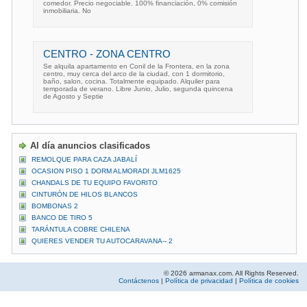
comedor. Precio negociable. 100% financiación, 0% comisión
inmobiliaria. No
CENTRO - ZONA CENTRO
Se alquila apartamento en Conil de la Frontera, en la zona
centro, muy cerca del arco de la ciudad, con 1 dormitorio,
baño, salon, cocina. Totalmente equipado. Alquiler para
temporada de verano. Libre Junio, Julio, segunda quincena
de Agosto y Septie
Al día anuncios clasificados
REMOLQUE PARA CAZA JABALÍ
OCASION PISO 1 DORM ALMORADI JLM1625
CHANDALS DE TU EQUIPO FAVORITO
CINTURÓN DE HILOS BLANCOS
BOMBONAS 2
BANCO DE TIRO 5
TARÁNTULA COBRE CHILENA
QUIERES VENDER TU AUTOCARAVANA-- 2
© 2026 armanax.com. All Rights Reserved.
Contáctenos
|
Política de privacidad
|
Política de cookies