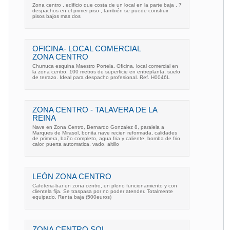
Zona centro , edificio que costa de un local en la parte baja , 7
despachos en el primer piso , también se puede construir
pisos bajos mas dos
OFICINA- LOCAL COMERCIAL
ZONA CENTRO
Churruca esquina Maestro Portela. Oficina, local comercial en
la zona centro, 100 metros de superficie en entreplanta, suelo
de terrazo. Ideal para despacho profesional. Ref. H0046L
ZONA CENTRO - TALAVERA DE LA
REINA
Nave en Zona Centro, Bernardo Gonzalez 8, paralela a
Marques de Mirasol, bonita nave recien reformada, calidades
de primera, baño completo, agua fria y caliente, bomba de frio
calor, puerta automatica, vado, altillo
LEÓN ZONA CENTRO
Cafeteria-bar en zona centro, en pleno funcionamiento y con
clientela fija. Se traspasa por no poder atender. Totalmente
equipado. Renta baja (500euros)
ZONA CENTRO SOL