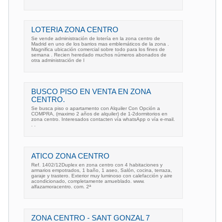
LOTERIA ZONA CENTRO
Se vende administración de lotería en la zona centro de
Madrid en uno de los barrios mas emblemáticos de la zona .
Magnifica ubicación comercial sobre todo para los fines de
semana . Recien heredado muchos números abonados de
otra administración de l
BUSCO PISO EN VENTA EN ZONA
CENTRO.
Se busca piso o apartamento con Alquiler Con Opción a
COMPRA, (maximo 2 años de alquiler) de 1-2dormitorios en
zona centro. Interesados contacten vía whatsApp o vía e-mail.
. .
ATICO ZONA CENTRO
Ref. 1402/12Duplex en zona centro con 4 habitaciones y
armarios empotrados, 1 baño, 1 aseo, Salón, cocina, terraza,
garaje y trastero. Exterior muy luminoso con calefacción y aire
acondicionado, completamente amueblado. www.
alfazamoracentro. com. 2ª
ZONA CENTRO - SANT GONZAL 7