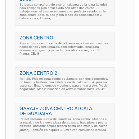
Se busca compañera de piso en talavera de la reina (toledo)
para compartir piso amueblado con otras dos chicas
trabajadoras. el piso se encuentra en perfecto estado, en la
zona centro de la ciudad y con todas las comodidades: 3
habitaciones, 1 baño,
ZONA CENTRO
Piso en zona centro cerca de la iglesia muy luminoso con tres
habitaciones y tres terrazas, semi-reformado, ideal para
reformar a su gusto y perfecto para oficina o negocio. 2ª
Planta. CE: G
ZONA CENTRO 2
Ref. 28. Piso en zona centro de Zamora, con dos dormitorios,
un baño, y trastero, con calefacción de calor azul. 4º piso sin
ascensor. Esta reformado y perfecto para entrar a vivir. Precio
negociable. Mas información en www. inmobiliarialoft. es. 4ª
GARAJE ZONA CENTRO ALCALÁ
DE GUADAIRA
Rafael Castaño. Alcalá de Guadaira, zona centro, situados a
la espalda de la nueva plaza de abastos, bajo pisos y puerta
eléctrica, bastante amplio (caben hasta una moto y un coche
juntos). También en alquiler 30 /mes con comunidad incluida.