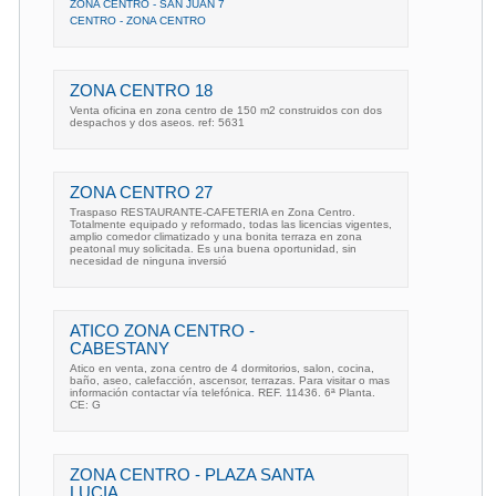
ZONA CENTRO - SAN JUAN 7
CENTRO - ZONA CENTRO
ZONA CENTRO 18
Venta oficina en zona centro de 150 m2 construidos con dos
despachos y dos aseos. ref: 5631
ZONA CENTRO 27
Traspaso RESTAURANTE-CAFETERIA en Zona Centro.
Totalmente equipado y reformado, todas las licencias vigentes,
amplio comedor climatizado y una bonita terraza en zona
peatonal muy solicitada. Es una buena oportunidad, sin
necesidad de ninguna inversió
ATICO ZONA CENTRO -
CABESTANY
Atico en venta, zona centro de 4 dormitorios, salon, cocina,
baño, aseo, calefacción, ascensor, terrazas. Para visitar o mas
información contactar vía telefónica. REF. 11436. 6ª Planta.
CE: G
ZONA CENTRO - PLAZA SANTA
LUCIA