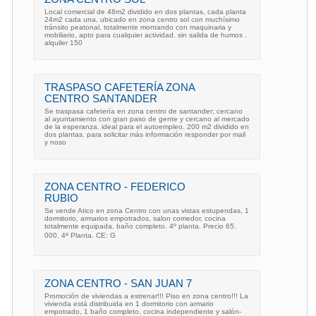
Local comercial de 48m2 dividido en dos plantas, cada planta
24m2 cada una, ubicado en zona centro sol con muchísimo
tránsito peatonal, totalmente montando con maquinaria y
mobiliario, apto para cualquier actividad. sin salida de humos .
alquiler 150
TRASPASO CAFETERÍA ZONA
CENTRO SANTANDER
Se traspasa cafetería en zona centro de santander; cercano
al ayuntamiento con gran paso de gente y cercano al mercado
de la esperanza. ideal para el autoempleo. 200 m2 dividido en
dos plantas. para solicitar más información responder por mail
y noso
ZONA CENTRO - FEDERICO
RUBIO
Se vende Atico en zona Centro con unas vistas estupendas, 1
dormitorio, armarios empotrados, salon comedor, cocina
totalmente equipada, baño completo. 4º planta. Precio 65.
000. 4ª Planta. CE: G
ZONA CENTRO - SAN JUAN 7
Promoción de viviendas a estrenar!!! Piso en zona centro!!! La
vivienda está distribuida en 1 dormitorio con armario
empotrado, 1 baño completo, cocina independiente y salón-