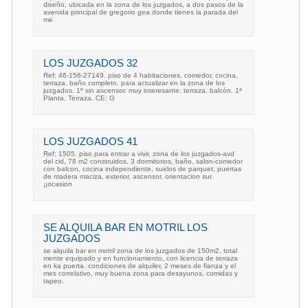
diseño, ubicada en la zona de los juzgados, a dos pasos de la
avenida principal de gregorio gea donde tienes la parada del
me
LOS JUZGADOS 32
Ref: 46-156-27149. piso de 4 habitaciones, comedor, cocina,
terraza, baño completo. para actualizar en la zona de los
juzgados. 1º sin ascensor. muy interesante. terraza. balcón. 1ª
Planta. Terraza. CE: G
LOS JUZGADOS 41
Ref: 1505. piso para entrar a vivir, zona de los juzgados-avd
del cid, 78 m2 construidos, 3 dormitorios, baño, salon-comedor
con balcon, cocina independiente, suelos de parquet, puertas
de madera maciza, exterior, ascensor, orientacion sur.
¡¡ocasion
SE ALQUILA BAR EN MOTRIL LOS
JUZGADOS
se alquila bar en motril zona de los juzgados de 150m2, total
mente equipado y en funcionamiento, con licencia de terraza
en ka puerta. condiciones de alquiler, 2 meses de fianza y el
mes correlativo, muy buena zona para desayunos, comidas y
tapeo.