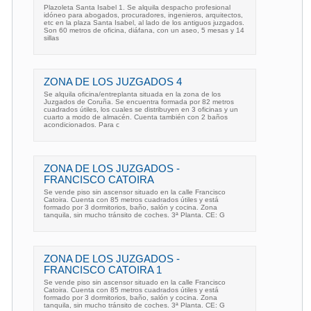
Plazoleta Santa Isabel 1. Se alquila despacho profesional
idóneo para abogados, procuradores, ingenieros, arquitectos,
etc en la plaza Santa Isabel, al lado de los antiguos juzgados.
Son 60 metros de oficina, diáfana, con un aseo, 5 mesas y 14
sillas
ZONA DE LOS JUZGADOS 4
Se alquila oficina/entreplanta situada en la zona de los
Juzgados de Coruña. Se encuentra formada por 82 metros
cuadrados útiles, los cuales se distribuyen en 3 oficinas y un
cuarto a modo de almacén. Cuenta también con 2 baños
acondicionados. Para c
ZONA DE LOS JUZGADOS -
FRANCISCO CATOIRA
Se vende piso sin ascensor situado en la calle Francisco
Catoira. Cuenta con 85 metros cuadrados útiles y está
formado por 3 dormitorios, baño, salón y cocina. Zona
tanquila, sin mucho tránsito de coches. 3ª Planta. CE: G
ZONA DE LOS JUZGADOS -
FRANCISCO CATOIRA 1
Se vende piso sin ascensor situado en la calle Francisco
Catoira. Cuenta con 85 metros cuadrados útiles y está
formado por 3 dormitorios, baño, salón y cocina. Zona
tanquila, sin mucho tránsito de coches. 3ª Planta. CE: G