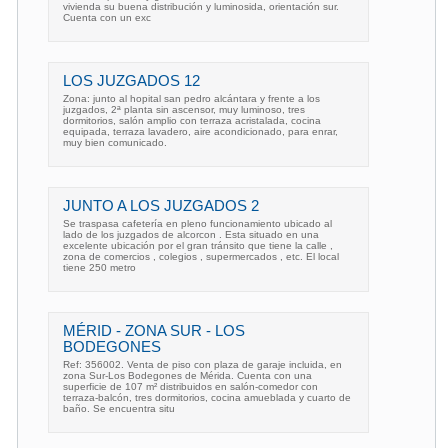
vivienda su buena distribución y luminosida, orientación sur.
Cuenta con un exc
LOS JUZGADOS 12
Zona: junto al hopital san pedro alcántara y frente a los
juzgados, 2ª planta sin ascensor, muy luminoso, tres
dormitorios, salón amplio con terraza acristalada, cocina
equipada, terraza lavadero, aire acondicionado, para enrar,
muy bien comunicado.
JUNTO A LOS JUZGADOS 2
Se traspasa cafetería en pleno funcionamiento ubicado al
lado de los juzgados de alcorcon . Esta situado en una
excelente ubicación por el gran tránsito que tiene la calle ,
zona de comercios , colegios , supermercados , etc. El local
tiene 250 metro
MÉRID - ZONA SUR - LOS
BODEGONES
Ref: 356002. Venta de piso con plaza de garaje incluida, en
zona Sur-Los Bodegones de Mérida. Cuenta con una
superficie de 107 m² distribuidos en salón-comedor con
terraza-balcón, tres dormitorios, cocina amueblada y cuarto de
baño. Se encuentra situ