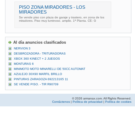
PISO ZONA MIRADORES - LOS
MIRADORES
Se vende piso con plaza de garaje y trastero, en zona de los
miradores. Piso muy luminoso. amplio. 1ª Planta. CE: G
Al día anuncios clasificados
NERVION 3
DESBROZADORA - TRITURADORAS
XBOX 360 KINECT + 2 JUEGOS
MONTURAS 6
MINIMOTO MOTO MINARELLI DE 50CC AUTOMAT
AZULEJO 30X90 MARFIL BRILLO
PINTURAS ZARAGOZA 692213165 11
SE VENDE PISO. - TIR R90709
© 2026 armanax.com. All Rights Reserved.
Contáctenos
|
Política de privacidad
|
Política de cookies