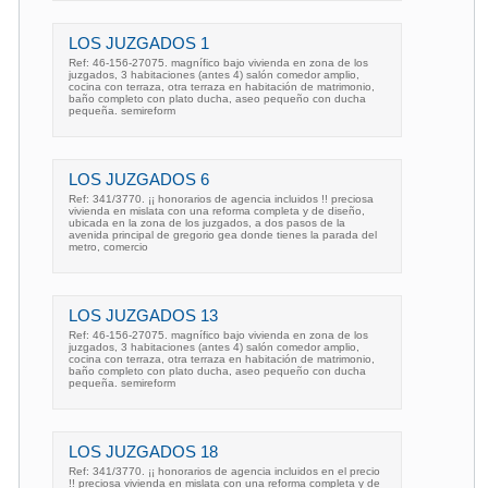
LOS JUZGADOS 1
Ref: 46-156-27075. magnífico bajo vivienda en zona de los
juzgados, 3 habitaciones (antes 4) salón comedor amplio,
cocina con terraza, otra terraza en habitación de matrimonio,
baño completo con plato ducha, aseo pequeño con ducha
pequeña. semireform
LOS JUZGADOS 6
Ref: 341/3770. ¡¡ honorarios de agencia incluidos !! preciosa
vivienda en mislata con una reforma completa y de diseño,
ubicada en la zona de los juzgados, a dos pasos de la
avenida principal de gregorio gea donde tienes la parada del
metro, comercio
LOS JUZGADOS 13
Ref: 46-156-27075. magnífico bajo vivienda en zona de los
juzgados, 3 habitaciones (antes 4) salón comedor amplio,
cocina con terraza, otra terraza en habitación de matrimonio,
baño completo con plato ducha, aseo pequeño con ducha
pequeña. semireform
LOS JUZGADOS 18
Ref: 341/3770. ¡¡ honorarios de agencia incluidos en el precio
!! preciosa vivienda en mislata con una reforma completa y de