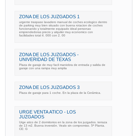
ZONA DE LOS JUZGADOS 1
urgente traspaso lavadero manual de coches ecologico dentro
de parking muy bien situado con buena rotacion de coches
funcionando y totalmente equipado ideal personas
emprendedoras precio y alquiler muy economico con
facilidades total 4. 000 con 2. 00
ZONA DE LOS JUZGADOS -
UNIVERIDAD DE TEXAS
Plaza de garaje de muy facil maniobra de entrada y salida de
garaje con una rampa muy amplia
ZONA DE LOS JUZGADOS 3
Plaza de garaje para 1 coche. En la plaza de la Cerámica.
URGE VENTA ATICO - LOS
JUZGADOS
Urge atico de 2 dormitorios en la zona de los juzgados. terraza
de 13 m2. Buena inversión. Vealo sin compromiso. 5ª Planta.
CE: G