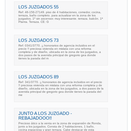
LOS JUZGADOS 55
Ref: 46-156-27149. piso de 4 habitaciones, comedor, cocina,
terraza, baño completo. para actualizar en la zona de los
juzgados. 1º sin ascensor. muy interesante. terraza. balcón. 1ª
Planta. Terraza. CE: G
LOS JUZGADOS 73
Ref: 0341/3770. ¡¡ honorarios de agencia incluidos en el
precio !! preciosa vivienda en mislata con una reforma
completa y de diseño, ubicada en la zona de los juzgados, a
dos pasos de la avenida principal de gregorio gea donde
tienes la parada del m
LOS JUZGADOS 89
Ref: 341/3770. ¡¡ honorarios de agencia incluidos en el precio
!! preciosa vivienda en mislata con una reforma completa y de
diseño, ubicada en la zona de los juzgados, a dos pasos de la
avenida principal de gregorio gea donde tienes la parada del
me
JUNTO A LOS JUZGADO -
REBAJADOOO!!
Precioso ático a la venta en la zona de expansión de Ronda,
junto a los juzgados. Consta de 2 habitaciones, 1 baño,
cocina espaciosa y gran terraza. Cabe destacar de esta