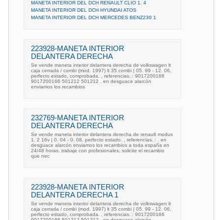
MANETA INTERIOR DEL DCH RENAULT CLIO 1. 4
MANETA INTERIOR DEL DCH HYUNDAI ATOS
MANETA INTERIOR DEL DCH MERCEDES BENZ230 1
223928-MANETA INTERIOR
DELANTERA DERECHA
Se vende maneta interior delantera derecha de volkswagen lt
caja cerrada / combi (mod. 1997) lt 35 combi | 05. 99 - 12. 06,
perfecto estado, comprobada. , referencias. : 9017200166
9017200166 501212 501212 . en desguace alarcón
enviamos los recambios
232769-MANETA INTERIOR
DELANTERA DERECHA
Se vende maneta interior delantera derecha de renault modus
1. 2 16v | 0. 04 - 0. 08, perfecto estado. , referencias. : . en
desguace alarcón enviamos los recambios a toda españa en
24/48 horas. trabaje con profesionales, solicite el recambio
que nec
223928-MANETA INTERIOR
DELANTERA DERECHA 1
Se vende maneta interior delantera derecha de volkswagen lt
caja cerrada / combi (mod. 1997) lt 35 combi | 05. 99 - 12. 06,
perfecto estado, comprobada. , referencias. : 9017200166
9017200166 501212 501212 . en desguace alarcón