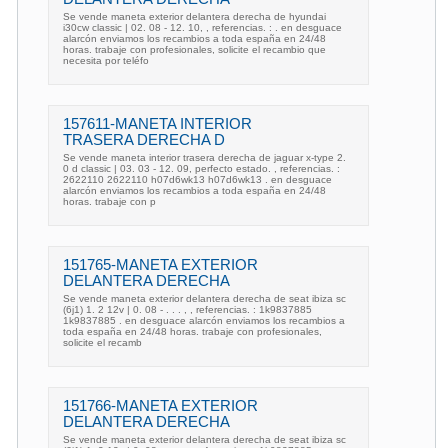
Se vende maneta exterior delantera derecha de hyundai
i30cw classic | 02. 08 - 12. 10, , referencias. : . en desguace
alarcón enviamos los recambios a toda españa en 24/48
horas. trabaje con profesionales, solicite el recambio que
necesita por teléfo
157611-MANETA INTERIOR
TRASERA DERECHA D
Se vende maneta interior trasera derecha de jaguar x-type 2.
0 d classic | 03. 03 - 12. 09, perfecto estado. , referencias. :
2622110 2622110 h07d6wk13 h07d6wk13 . en desguace
alarcón enviamos los recambios a toda españa en 24/48
horas. trabaje con p
151765-MANETA EXTERIOR
DELANTERA DERECHA
Se vende maneta exterior delantera derecha de seat ibiza sc
(6j1) 1. 2 12v | 0. 08 - . . . , , referencias. : 1k9837885
1k9837885 . en desguace alarcón enviamos los recambios a
toda españa en 24/48 horas. trabaje con profesionales,
solicite el recamb
151766-MANETA EXTERIOR
DELANTERA DERECHA
Se vende maneta exterior delantera derecha de seat ibiza sc