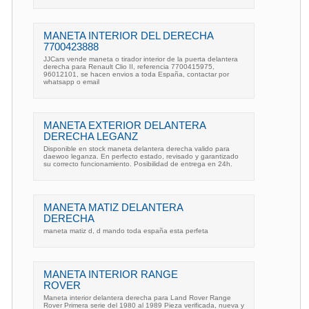
MANETA INTERIOR DEL DERECHA
7700423888
JJCars vende maneta o tirador interior de la puerta delantera
derecha para Renault Clio II, referencia 7700415975,
96012101, se hacen envios a toda España, contactar por
whatsapp o email
MANETA EXTERIOR DELANTERA
DERECHA LEGANZ
Disponible en stock maneta delantera derecha valido para
daewoo leganza. En perfecto estado, revisado y garantizado
su correcto funcionamiento. Posibilidad de entrega en 24h.
MANETA MATIZ DELANTERA
DERECHA
maneta matiz d, d mando toda españa esta perfeta
MANETA INTERIOR RANGE
ROVER
Maneta interior delantera derecha para Land Rover Range
Rover Primera serie del 1980 al 1989 Pieza verificada, nueva y