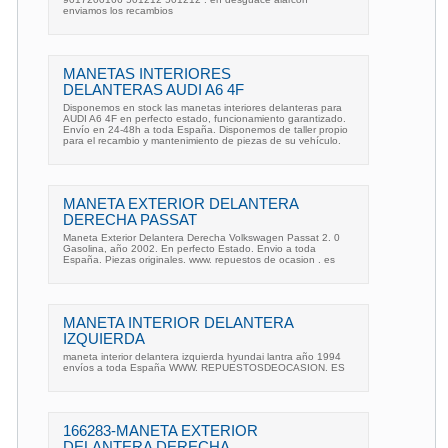
enviamos los recambios
MANETAS INTERIORES
DELANTERAS AUDI A6 4F
Disponemos en stock las manetas interiores delanteras para
AUDI A6 4F en perfecto estado, funcionamiento garantizado.
Envío en 24-48h a toda España. Disponemos de taller propio
para el recambio y mantenimiento de piezas de su vehículo.
MANETA EXTERIOR DELANTERA
DERECHA PASSAT
Maneta Exterior Delantera Derecha Volkswagen Passat 2. 0
Gasolina, año 2002. En perfecto Estado. Envio a toda
España. Piezas originales. www. repuestos de ocasion . es
MANETA INTERIOR DELANTERA
IZQUIERDA
maneta interior delantera izquierda hyundai lantra año 1994
envíos a toda España WWW. REPUESTOSDEOCASION. ES
166283-MANETA EXTERIOR
DELANTERA DERECHA