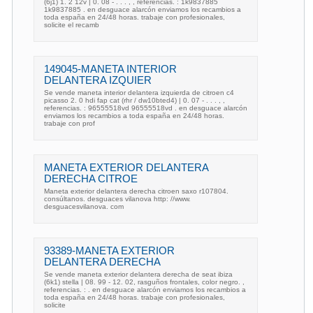
(6j1) 1. 2 12v | 0. 08 - . . . , , referencias. : 1k9837885
1k9837885 . en desguace alarcón enviamos los recambios a
toda españa en 24/48 horas. trabaje con profesionales,
solicite el recamb
149045-MANETA INTERIOR
DELANTERA IZQUIER
Se vende maneta interior delantera izquierda de citroen c4
picasso 2. 0 hdi fap cat (rhr / dw10bted4) | 0. 07 - . . . , ,
referencias. : 96555518vd 96555518vd . en desguace alarcón
enviamos los recambios a toda españa en 24/48 horas.
trabaje con prof
MANETA EXTERIOR DELANTERA
DERECHA CITROE
Maneta exterior delantera derecha citroen saxo r107804.
consúltanos. desguaces vilanova http: //www.
desguacesvilanova. com
93389-MANETA EXTERIOR
DELANTERA DERECHA
Se vende maneta exterior delantera derecha de seat ibiza
(6k1) stella | 08. 99 - 12. 02, rasguños frontales, color negro. ,
referencias. : . en desguace alarcón enviamos los recambios a
toda españa en 24/48 horas. trabaje con profesionales,
solicite