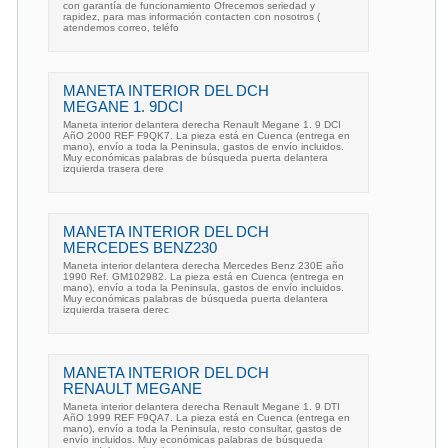
con garantía de funcionamiento Ofrecemos seriedad y
rapidez, para mas información contacten con nosotros (
atendemos correo, teléfo
MANETA INTERIOR DEL DCH
MEGANE 1. 9DCI
Maneta interior delantera derecha Renault Megane 1. 9 DCI
AñO 2000 REF F9QK7. La pieza está en Cuenca (entrega en
mano), envío a toda la Peninsula, gastos de envío incluidos.
Muy económicas palabras de búsqueda puerta delantera
izquierda trasera dere
MANETA INTERIOR DEL DCH
MERCEDES BENZ230
Maneta interior delantera derecha Mercedes Benz 230E año
1990 Ref. GM102982. La pieza está en Cuenca (entrega en
mano), envío a toda la Peninsula, gastos de envío incluidos.
Muy económicas palabras de búsqueda puerta delantera
izquierda trasera derec
MANETA INTERIOR DEL DCH
RENAULT MEGANE
Maneta interior delantera derecha Renault Megane 1. 9 DTI
AñO 1999 REF F9QA7. La pieza está en Cuenca (entrega en
mano), envío a toda la Peninsula, resto consultar, gastos de
envío incluidos. Muy económicas palabras de búsqueda