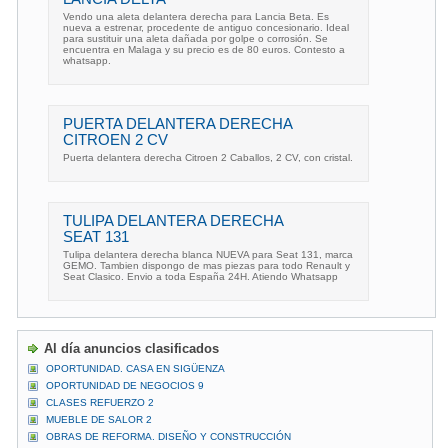
Vendo una aleta delantera derecha para Lancia Beta. Es
nueva a estrenar, procedente de antiguo concesionario. Ideal
para sustituir una aleta dañada por golpe o corrosión. Se
encuentra en Malaga y su precio es de 80 euros. Contesto a
whatsapp.
PUERTA DELANTERA DERECHA
CITROEN 2 CV
Puerta delantera derecha Citroen 2 Caballos, 2 CV, con cristal.
TULIPA DELANTERA DERECHA
SEAT 131
Tulipa delantera derecha blanca NUEVA para Seat 131, marca
GEMO. Tambien dispongo de mas piezas para todo Renault y
Seat Clasico. Envio a toda España 24H. Atiendo Whatsapp
Al día anuncios clasificados
OPORTUNIDAD. CASA EN SIGÜENZA
OPORTUNIDAD DE NEGOCIOS 9
CLASES REFUERZO 2
MUEBLE DE SALOR 2
OBRAS DE REFORMA. DISEÑO Y CONSTRUCCIÓN