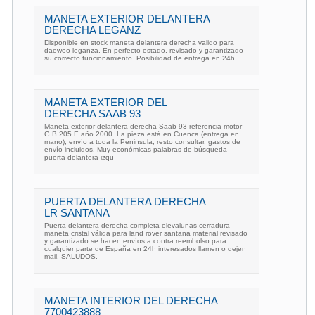
MANETA EXTERIOR DELANTERA
DERECHA LEGANZ
Disponible en stock maneta delantera derecha valido para
daewoo leganza. En perfecto estado, revisado y garantizado
su correcto funcionamiento. Posibilidad de entrega en 24h.
MANETA EXTERIOR DEL
DERECHA SAAB 93
Maneta exterior delantera derecha Saab 93 referencia motor
G B 205 E año 2000. La pieza está en Cuenca (entrega en
mano), envío a toda la Peninsula, resto consultar, gastos de
envío incluidos. Muy económicas palabras de búsqueda
puerta delantera izqu
PUERTA DELANTERA DERECHA
LR SANTANA
Puerta delantera derecha completa elevalunas cerradura
maneta cristal válida para land rover santana material revisado
y garantizado se hacen envíos a contra reembolso para
cualquier parte de España en 24h interesados llamen o dejen
mail. SALUDOS.
MANETA INTERIOR DEL DERECHA
7700423888