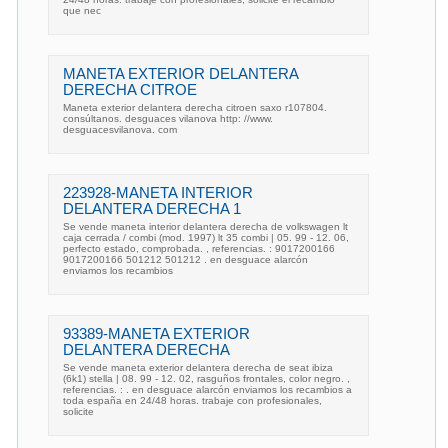
que nec
MANETA EXTERIOR DELANTERA
DERECHA CITROE
Maneta exterior delantera derecha citroen saxo r107804.
consúltanos. desguaces vilanova http: //www.
desguacesvilanova. com
223928-MANETA INTERIOR
DELANTERA DERECHA 1
Se vende maneta interior delantera derecha de volkswagen lt
caja cerrada / combi (mod. 1997) lt 35 combi | 05. 99 - 12. 06,
perfecto estado, comprobada. , referencias. : 9017200166
9017200166 501212 501212 . en desguace alarcón
enviamos los recambios
93389-MANETA EXTERIOR
DELANTERA DERECHA
Se vende maneta exterior delantera derecha de seat ibiza
(6k1) stella | 08. 99 - 12. 02, rasguños frontales, color negro. ,
referencias. : . en desguace alarcón enviamos los recambios a
toda españa en 24/48 horas. trabaje con profesionales,
solicite