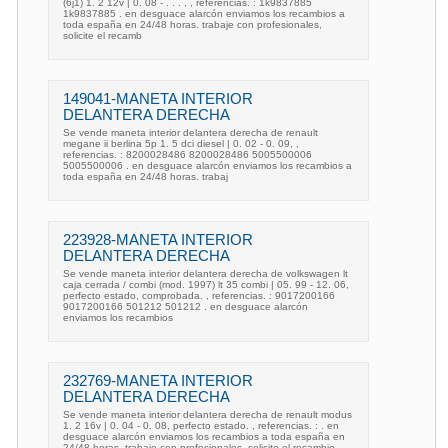
(6j1) 1. 2 12v | 0. 08 - . . . , , referencias. : 1k9837885
1k9837885 . en desguace alarcón enviamos los recambios a
toda españa en 24/48 horas. trabaje con profesionales,
solicite el recamb
149041-MANETA INTERIOR
DELANTERA DERECHA
Se vende maneta interior delantera derecha de renault
megane ii berlina 5p 1. 5 dci diesel | 0. 02 - 0. 09, ,
referencias. : 8200028486 8200028486 5005500006
5005500006 . en desguace alarcón enviamos los recambios a
toda españa en 24/48 horas. trabaj
223928-MANETA INTERIOR
DELANTERA DERECHA
Se vende maneta interior delantera derecha de volkswagen lt
caja cerrada / combi (mod. 1997) lt 35 combi | 05. 99 - 12. 06,
perfecto estado, comprobada. , referencias. : 9017200166
9017200166 501212 501212 . en desguace alarcón
enviamos los recambios
232769-MANETA INTERIOR
DELANTERA DERECHA
Se vende maneta interior delantera derecha de renault modus
1. 2 16v | 0. 04 - 0. 08, perfecto estado. , referencias. : . en
desguace alarcón enviamos los recambios a toda españa en
24/48 horas. trabaje con profesionales, solicite el recambio