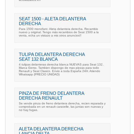
SEAT 1500 - ALETA DELANTERA
DERECHA
Para 1500 monofaro: Aleta delantera derecha. Recambio
nuevo y original. Tengo más recambios de Seat 1500 a la
venta, echa un vistazo a mis otros anuncios!!
TULIPA DELANTERA DERECHA
SEAT 132 BLANCA
4 tulipas delanteras derecha blanca NUEVAS para Seat 132.
Marca Gemo. Tambien dispongo de mas piezas para todo
Renault y Seat Clasico. Envio a toda España 24H. Atiendo
Whatsapp (PRECIO UNIDAD)
PINZA DE FRENO DELANTERA
DERECHA RENAULT
Se vende pinza de freno delantera derecha, recien reparada y
comprobada en un renault caravelle, las juntas son nuevas y
no hay fugas.
ALETA DELANTERA DERECHA
LANCIA DELTA