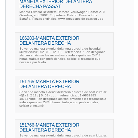
MANETA EXTERIOR DELANTERA
DERECHA PASSAT
Maneta Exterior Delantera Derecha Volkswagen Passat 2. 0
Gasolina, año 2002. En perfecto Estado. Envio a toda
España. Piezas originales. www. repuestos de ocasion . es
166283-MANETA EXTERIOR
DELANTERA DERECHA
Se vende maneta exterior delantera derecha de hyundai
i30cw classic | 02. 08 - 12. 10, , referencias. : . en desguace
alarcón enviamos los recambios a toda españa en 24/48
horas. trabaje con profesionales, solicite el recambio que
necesita por teléfo
151765-MANETA EXTERIOR
DELANTERA DERECHA
Se vende maneta exterior delantera derecha de seat ibiza sc
(6j1) 1. 2 12v | 0. 08 - . . . , , referencias. : 1k9837885
1k9837885 . en desguace alarcón enviamos los recambios a
toda españa en 24/48 horas. trabaje con profesionales,
solicite el recamb
151766-MANETA EXTERIOR
DELANTERA DERECHA
Se vende maneta exterior delantera derecha de seat ibiza sc