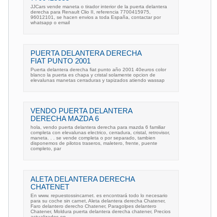
JJCars vende maneta o tirador interior de la puerta delantera
derecha para Renault Clio II, referencia 7700415975,
96012101, se hacen envios a toda España, contactar por
whatsapp o email
PUERTA DELANTERA DERECHA
FIAT PUNTO 2001
Puerta delantera derecha fiat punto año 2001 40euros color
blanco la puerta es chapa y cristal solamente opcion de
elevalunas manetas cerraduras y tapizados atiendo wassap
VENDO PUERTA DELANTERA
DERECHA MAZDA 6
hola, vendo puerta delantera derecha para mazda 6 familiar
completa con elevalunas electrico, cerradura, cristal, retrovisor,
maneta. . . se vende completa o por separado, tambien
disponemos de pilotos traseros, maletero, frente, puente
completo, par
ALETA DELANTERA DERECHA
CHATENET
En www. repuestossincarnet. es encontrará todo lo necesario
para su coche sin carnet, Aleta delantera derecha Chatener,
Faro delantero derecho Chatener, Paragolpes delantero
Chatener, Moldura puerta delantera derecha chatener, Precios
actualizados en