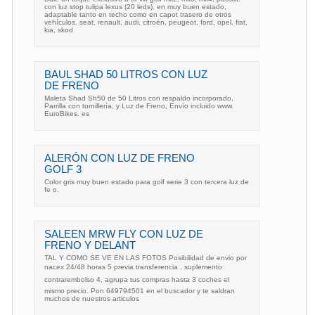
con luz stop tulipa lexus (20 leds). en muy buen estado,
adaptable tanto en techo como en capot trasero de otros
vehículos. seat, renault, audi, citroën, peugeot, ford, opel, fiat,
kia, skod
BAUL SHAD 50 LITROS CON LUZ
DE FRENO
Maleta Shad Sh50 de 50 Litros con respaldo incorporado,
Parrilla con tornillería, y Luz de Freno, Envío incluido www.
EuroBikes. es
ALERÓN CON LUZ DE FRENO
GOLF 3
Color gris muy buen estado para golf serie 3 con tercera luz de
fe o.
SALEEN MRW FLY CON LUZ DE
FRENO Y DELANT
TAL Y COMO SE VE EN LAS FOTOS Posibilidad de envio por
nacex 24/48 horas 5 previa transferencia , suplemento
contrarembolso 4, agrupa tus compras hasta 3 coches el
mismo precio. Pon 649794501 en el buscador y te saldran
muchos de nuestros articulos