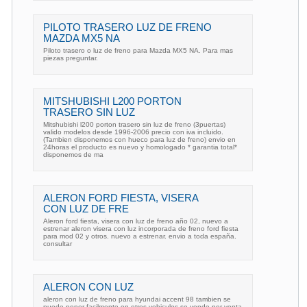
PILOTO TRASERO LUZ DE FRENO
MAZDA MX5 NA
Piloto trasero o luz de freno para Mazda MX5 NA. Para mas
piezas preguntar.
MITSHUBISHI L200 PORTON
TRASERO SIN LUZ
Mitshubishi l200 porton trasero sin luz de freno (3puertas)
valido modelos desde 1996-2006 precio con iva incluido.
(Tambien disponemos con hueco para luz de freno) envio en
24horas el producto es nuevo y homologado * garantia total*
disponemos de ma
ALERON FORD FIESTA, VISERA
CON LUZ DE FRE
Aleron ford fiesta, visera con luz de freno año 02, nuevo a
estrenar aleron visera con luz incorporada de freno ford fiesta
para mod 02 y otros. nuevo a estrenar. envio a toda españa.
consultar
ALERON CON LUZ
aleron con luz de freno para hyundai accent 98 tambien se
puede poner facilmente en otros vehiculos se vende por venta