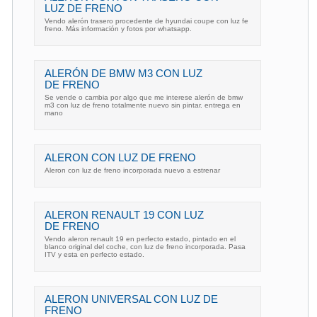
LUZ DE FRENO
Vendo alerón trasero procedente de hyundai coupe con luz fe
freno. Más información y fotos por whatsapp.
ALERÓN DE BMW M3 CON LUZ
DE FRENO
Se vende o cambia por algo que me interese alerón de bmw
m3 con luz de freno totalmente nuevo sin pintar. entrega en
mano
ALERON CON LUZ DE FRENO
Aleron con luz de freno incorporada nuevo a estrenar
ALERON RENAULT 19 CON LUZ
DE FRENO
Vendo aleron renault 19 en perfecto estado, pintado en el
blanco original del coche, con luz de freno incorporada. Pasa
ITV y esta en perfecto estado.
ALERON UNIVERSAL CON LUZ DE
FRENO