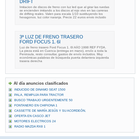
DRIFT
Imitacion de discos de freno con luz led que al girar las ruedas
se encienden imitando a los discos al rojo vivo en las carreras
de drifting reales. Valen para escala 1/10 sustituyendo los
hexagonos. luz color naranja. Precio 22 euros envio incluido
3ª LUZ DE FRENO TRASERO
FORD FOCUS 1. 6I
Luz de freno trasero Ford Focus 1. 6I AñO 1998 REF FYDA.
La pieza está en Cuenca (entrega en mano), envío a toda la
Peninsula, resto consultar, gastos de envío incluidos. Muy
económicas palabras de búsqueda puerta delantera izquierda
trasera derecha
Al día anuncios clasificados
INDUCIDO DE DINAMO SEAT 1500
PALA, REMPUJA PARA TRACTOR
BUSCO TRABAJO URGENTEMENTE 50
FONTANERO EN CHIPIONA 1
CASSETTE DE MARÍA JESÚS Y SU ACORDEÓN,
OFERTA EN CASCO JET
MOTORES ELECTRICOS 24
RADIO MAZDA RX8 1