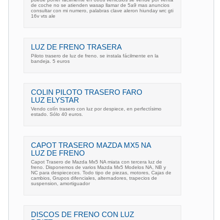
de coche no se atienden wasap llamar de 5a9 mas anuncios
consultar con mi numero, palabras clave aleron hiunday wrc gti
16v vts ale
LUZ DE FRENO TRASERA
Piloto trasero de luz de freno. se instala fácilmente en la
bandeja. 5 euros
COLIN PILOTO TRASERO FARO
LUZ ELYSTAR
Vendo colín trasero con luz por despiece, en perfectísimo
estado. Sólo 40 euros.
CAPOT TRASERO MAZDA MX5 NA
LUZ DE FRENO
Capot Trasero de Mazda Mx5 NA miata con tercera luz de
freno. Disponemos de varios Mazda Mx5 Modelos NA, NB y
NC para despiececes. Todo tipo de piezas, motores, Cajas de
cambios, Grupos difenciales, alternadores, trapecios de
suspension, amortiguador
DISCOS DE FRENO CON LUZ