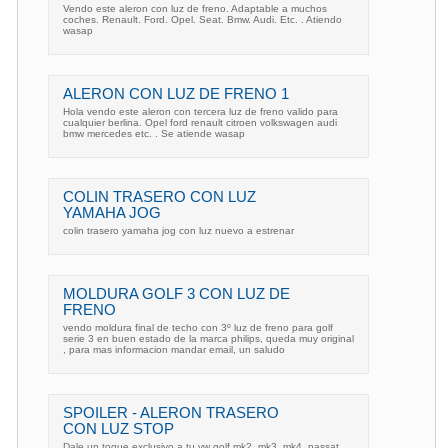
Vendo este aleron con luz de freno. Adaptable a muchos
coches. Renault. Ford. Opel. Seat. Bmw. Audi. Etc. . Atiendo
wasap
ALERON CON LUZ DE FRENO 1
Hola vendo este aleron con tercera luz de freno valido para
cualquier berlina. Opel ford renault citroen volkswagen audi
bmw mercedes etc. . Se atiende wasap
COLIN TRASERO CON LUZ
YAMAHA JOG
colin trasero yamaha jog con luz nuevo a estrenar
MOLDURA GOLF 3 CON LUZ DE
FRENO
vendo moldura final de techo con 3º luz de freno para golf
serie 3 en buen estado de la marca philips, queda muy original
, para mas informacion mandar email, un saludo
SPOILER - ALERON TRASERO
CON LUZ STOP
Dale un toque exclusivo a tu vw golf mk2, mk3, mk4, passat.