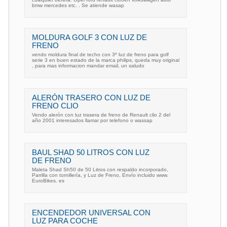
bmw mercedes etc. . Se atiende wasap
MOLDURA GOLF 3 CON LUZ DE
FRENO
vendo moldura final de techo con 3º luz de freno para golf
serie 3 en buen estado de la marca philips, queda muy original
, para mas informacion mandar email, un saludo
ALERÓN TRASERO CON LUZ DE
FRENO CLIO
Vendo alerón con luz trasera de freno de Renault clio 2 del
año 2001 interesados llamar por telefono o wassap
BAUL SHAD 50 LITROS CON LUZ
DE FRENO
Maleta Shad Sh50 de 50 Litros con respaldo incorporado,
Parrilla con tornillería, y Luz de Freno, Envío incluido www.
EuroBikes. es
ENCENDEDOR UNIVERSAL CON
LUZ PARA COCHE