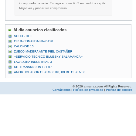
incorporado de serie. Entrega a domicilio 3 en córdoba capital.
Mejor ver y probar sin compromiso.
Al día anuncios clasificados
SOHO - HI FI
GRUA COMANSA NT-45120
CALONGE 15
ZUECO MADERA ANTE PIEL CASTAÑER
~SERVICIO TÉCNICO BLUESKY SALAMANCA~
LAVADORA INDUSTRIAL 3
KIT TRANSMISION FZ1 07
AMORTIGUADOR GSXR600 K8, K9 DE GSXR750
© 2026 armanax.com. All Rights Reserved.
Contáctenos
|
Política de privacidad
|
Política de cookies