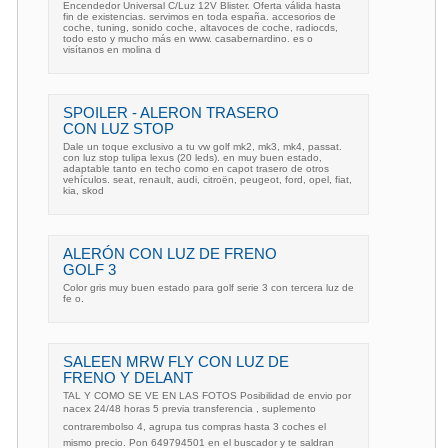
Encendedor Universal C/Luz 12V Blister. Oferta válida hasta
fin de existencias. servimos en toda españa. accesorios de
coche, tuning, sonido coche, altavoces de coche, radiocds,
todo esto y mucho más en www. casabernardino. es o
visítanos en molina d
SPOILER - ALERON TRASERO
CON LUZ STOP
Dale un toque exclusivo a tu vw golf mk2, mk3, mk4, passat.
con luz stop tulipa lexus (20 leds). en muy buen estado,
adaptable tanto en techo como en capot trasero de otros
vehículos. seat, renault, audi, citroën, peugeot, ford, opel, fiat,
kia, skod
ALERÓN CON LUZ DE FRENO
GOLF 3
Color gris muy buen estado para golf serie 3 con tercera luz de
fe o.
SALEEN MRW FLY CON LUZ DE
FRENO Y DELANT
TAL Y COMO SE VE EN LAS FOTOS Posibilidad de envio por
nacex 24/48 horas 5 previa transferencia , suplemento
contrarembolso 4, agrupa tus compras hasta 3 coches el
mismo precio. Pon 649794501 en el buscador y te saldran