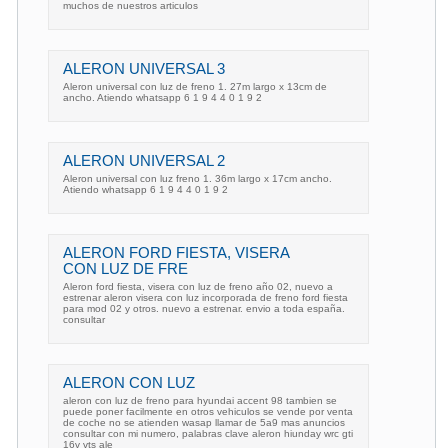
muchos de nuestros articulos
ALERON UNIVERSAL 3
Aleron universal con luz de freno 1. 27m largo x 13cm de
ancho. Atiendo whatsapp 6 1 9 4 4 0 1 9 2
ALERON UNIVERSAL 2
Aleron universal con luz freno 1. 36m largo x 17cm ancho.
Atiendo whatsapp 6 1 9 4 4 0 1 9 2
ALERON FORD FIESTA, VISERA
CON LUZ DE FRE
Aleron ford fiesta, visera con luz de freno año 02, nuevo a
estrenar aleron visera con luz incorporada de freno ford fiesta
para mod 02 y otros. nuevo a estrenar. envio a toda españa.
consultar
ALERON CON LUZ
aleron con luz de freno para hyundai accent 98 tambien se
puede poner facilmente en otros vehiculos se vende por venta
de coche no se atienden wasap llamar de 5a9 mas anuncios
consultar con mi numero, palabras clave aleron hiunday wrc gti
16v vts ale