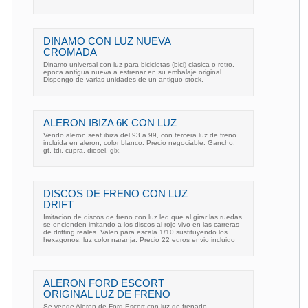
DINAMO CON LUZ NUEVA
CROMADA
Dinamo universal con luz para bicicletas (bici) clasica o retro,
epoca antigua nueva a estrenar en su embalaje original.
Dispongo de varias unidades de un antiguo stock.
ALERON IBIZA 6K CON LUZ
Vendo aleron seat ibiza del 93 a 99, con tercera luz de freno
incluida en aleron, color blanco. Precio negociable. Gancho:
gt, tdi, cupra, diesel, glx.
DISCOS DE FRENO CON LUZ
DRIFT
Imitacion de discos de freno con luz led que al girar las ruedas
se encienden imitando a los discos al rojo vivo en las carreras
de drifting reales. Valen para escala 1/10 sustituyendo los
hexagonos. luz color naranja. Precio 22 euros envio incluido
ALERON FORD ESCORT
ORIGINAL LUZ DE FRENO
Se vende Aleron de Ford Escort con luz de frenado