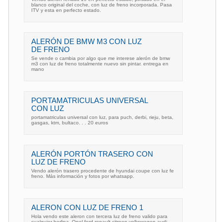
blanco original del coche, con luz de freno incorporada. Pasa
ITV y esta en perfecto estado.
ALERÓN DE BMW M3 CON LUZ
DE FRENO
Se vende o cambia por algo que me interese alerón de bmw
m3 con luz de freno totalmente nuevo sin pintar. entrega en
mano
PORTAMATRICULAS UNIVERSAL
CON LUZ
portamatriculas universal con luz, para puch, derbi, rieju, beta,
gasgas, ktm, bultaco. . . 20 euros
ALERÓN PORTÓN TRASERO CON
LUZ DE FRENO
Vendo alerón trasero procedente de hyundai coupe con luz fe
freno. Más información y fotos por whatsapp.
ALERON CON LUZ DE FRENO 1
Hola vendo este aleron con tercera luz de freno valido para
cualquier berlina. Opel ford renault citroen volkswagen audi