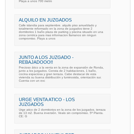
Playa a unos 700 metro
ALQUILO EN JUZGADOS
Calle islandia para septiembre. alquilo piso amueblado y
totalmente reformado en la zona de juzgados tiene 2
dormitorios 1 baño plaza de parking y piscina situado en una
zona centrica para mas informacion llamanos sin ningun
compromiso. Playa a unos
JUNTO A LOS JUZGADO -
REBAJADOOO!!
Precioso ático a la venta en la zona de expansión de Ronda,
junto a los juzgados. Consta de 2 habitaciones, 1 baño,
cocina espaciosa y gran terraza. Cabe destacar de esta
vivienda su buena distribución y luminosida, orientación sur.
Cuenta con un exc
URGE VENTA ATICO - LOS
JUZGADOS
Urge atico de 2 dormitorios en la zona de los juzgados. terraza
de 13 m2. Buena inversión. Vealo sin compromiso. 5ª Planta.
CE: G