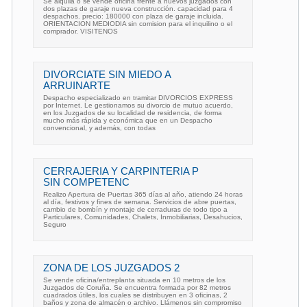
Se alquila o se vende oficina frente a nuevos juzgados con
dos plazas de garaje nueva construcción. capacidad para 4
despachos. precio: 180000 con plaza de garaje incluida.
ORIENTACION MEDIODIA sin comision para el inquilino o el
comprador. VISITENOS
DIVORCIATE SIN MIEDO A
ARRUINARTE
Despacho especializado en tramitar DIVORCIOS EXPRESS
por Internet. Le gestionamos su divorcio de mutuo acuerdo,
en los Juzgados de su localidad de residencia, de forma
mucho más rápida y económica que en un Despacho
convencional, y además, con todas
CERRAJERIA Y CARPINTERIA P
SIN COMPETENC
Realizo Apertura de Puertas 365 días al año, atiendo 24 horas
al día, festivos y fines de semana. Servicios de abre puertas,
cambio de bombín y montaje de cerraduras de todo tipo a
Particulares, Comunidades, Chalets, Inmobiliarias, Desahucios,
Seguro
ZONA DE LOS JUZGADOS 2
Se vende oficina/entreplanta situada en 10 metros de los
Juzgados de Coruña. Se encuentra formada por 82 metros
cuadrados útiles, los cuales se distribuyen en 3 oficinas, 2
baños y zona de almacén o archivo. Llámenos sin compromiso