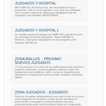
JUZGADOS Y HOSPITAL
MUY AMPLIA y de fácil acceso, sin necesidad de hacer
maniobras, coje un coche grande y una moto sin problemas.
Tiene mando a distancia. Ideal para trabajadores de los
Juzgados y del Hospital. NEGOCIABLE.
JUZGADOS Y HOSPITAL 1
Se alquilan plazas de garajes muy AMPLIAS y de fácil acceso,
sin necesidad de hacer maniobras. Tienen MANDO a
distancia. Ideal para trabajadores de los Juzgados y del
Hospital. DESDE 30 .
ZONA MALLOS. - PROXIMO
NUEVOS JUZGADOS
7º con ascensor en la zona de los mallos (peatonal), proximo a
estacion autobuses, nuevos juzgados, estacion renfe. tres
habitaciones (una italiana), salón, cocina sin amueblar pero
alicatados e instalaciones nuevas y baño completo reformado.
alguna
ZONA JUZGADOS - JUZGADOS
Precioso bungalow independiente para todo el año en la zona
de los juzgados de benidorm consta de dos dormitorios 2
baños jardin el bungalow es independiente solo para
personas serias para mas informacion llamar sin compromiso.