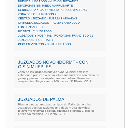
NUEVOS JUZGADOS - NUEVOS JUZGADOS
DIVORCIATE SIN MIEDO A ARRUINARTE
CERRAJERIA Y CARPINTERIA P SIN COMPETENC
ZONA DE LOS JUZGADOS 2
CENTRO - JUZGADO - FUERZAS ARMADAS
ORIHUELA JUZGADOS - PLAZA SANTA LUCIA
LOS JUZGADOS 1
HOSPITAL Y JUZGADOS
JUZGADOS Y HOSPITAL - RONDA SAN FRANCISCO 21
JUZGADOS - HOSPITAL 1
PISO EN VINAROS - ZONA JUZGADOS
JUZGADOS NOVO 4DORMT - CON
O SIN MUEBLES
Zona de los juzgados nuevos Avnd Municipi amplio y
estupendo piso con o sin muebles urbanizacion con plaza de
garaje y piscina , se alquila para todo el año llamar sin
compromiso. Playa a unos 900 metros. 3ª Planta. CE: A
JUZGADOS DE PALMA
Piso de caracter en casco antiguo de Palma junto a los
Juzgados dos habitaciones una doble y otra individual
totalmente reformado cocina equipada electrica El piso se
ofrece sin muebles. 2ª Planta. CE: G