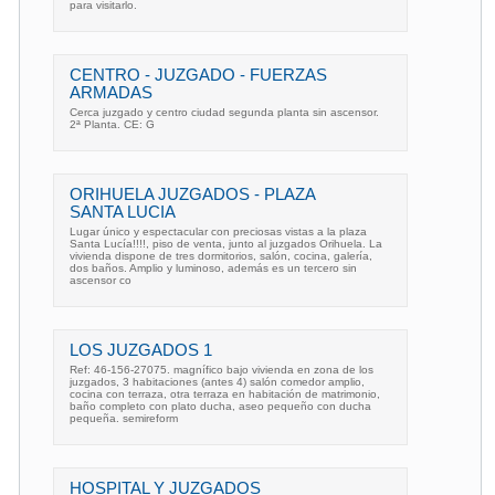
para visitarlo.
CENTRO - JUZGADO - FUERZAS
ARMADAS
Cerca juzgado y centro ciudad segunda planta sin ascensor.
2ª Planta. CE: G
ORIHUELA JUZGADOS - PLAZA
SANTA LUCIA
Lugar único y espectacular con preciosas vistas a la plaza
Santa Lucía!!!!, piso de venta, junto al juzgados Orihuela. La
vivienda dispone de tres dormitorios, salón, cocina, galería,
dos baños. Amplio y luminoso, además es un tercero sin
ascensor co
LOS JUZGADOS 1
Ref: 46-156-27075. magnífico bajo vivienda en zona de los
juzgados, 3 habitaciones (antes 4) salón comedor amplio,
cocina con terraza, otra terraza en habitación de matrimonio,
baño completo con plato ducha, aseo pequeño con ducha
pequeña. semireform
HOSPITAL Y JUZGADOS