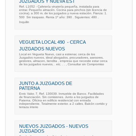
JUZGADOS Y NUEVA EST
Ref. L1052 - Cafetería vinatería pequeña, instalada para
entrar. Pequeño almacén. Cocina para pinchos (sin licencia de
cocina). a 300 m. de los juzgados y nueva estación. Fianza: 1.
500  Sin traspaso. Renta 1º año: 390 . Siguientes: 480 .
Inquilin
VEGUETA LOCAL 490  - CERCA
JUZGADOS NUEVOS
Local en Vegueta Nuevo, casi a estrenar, cerca de los
Juzgados nuevos, ideal abogados, procuradores, asesores,
gestores, almacen, tiendita , empresa que necesite estar cerca
de los juzgados nuevos, . etc. . . , Consultar sin Compromiso
JUNTO A JUZGADOS DE
PATERNA
Enric Valor, 7. Ref. 130039. Inmueble de Banco. Facilidades
de financiación. Sin comisiones. Junto a los juzgados de
Paterna. Oficina en edificio residencial con entrada
independiente. Totalmente exterior. a 2 calles. Balcón corrido y
terraza interio
NUEVOS JUZGADOS - NUEVOS
JUZGADOS