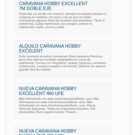
CARAVANA HOBBY EXCELLENT
7M DOBLE EJE
Particular, se vende con avancé. siempre ha estado parada en
camping en andorra. con poco uso ya que se subia
unicamente algunos fines de semana dsd barcelona. Tiene 3
ambientes. Cama matrimonio con canapé, antena tv,
calefacción, baño, cocina y dobl
ALQUILO CARAVANA HOBBY
EXCELENT
Esta caravana es para 4 personas. Esta caravana Preciosa,
tiene dos salones comedor adaptables en cama de
matrimonio. Cocina con fregadero, nevera, fogones y armarios.
Calefacción. Lavabo completo con ducha. Dispone de avance
grande fácil de instalar
NUEVA CARAVANA HOBBY
EXCELLENT 460 UFE
Más Información en www. AutoCaravanasNorte. com. Más
Información en www. AutoCaravanasNorte. com. Más
Información en www. AutoCaravanasNorte. com. Precio
Vehículo Expuesto. Todos los Impuestos incluidos, IVA
(deducible). Pack regalo incluido. Financi
NUEVA CARAVANA HOBBY