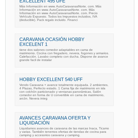
EXCELLENT 495 UFE
Más Información en www. AutoCaravanasNorte. com. Más
Información en www. AutoCaravanasNorte. com. Más
Información en www. AutoCaravanasNorte. com. Precio
Vehículo Expuesto. Todos los Impuestos incluidos, IVA
(deducible). Pack regalo incluido. Financi
CARAVANA OCASIÓN HOBBY
EXCELENT 1
tiene dos salones comedor adaptables en cama de
matrimonio. Cocina con fregadero, nevera, fogones y armarios.
Calefacción. Lavabo completo con ducha. Dispone de avance
grande facil de instalar
HOBBY EXCELLENT 540 UFF
Vendo Caravana + avance totalmente equipada. 2 ambientes,
4 Plazas, Perfecto estado. 1 Cama fija de matrimonio en isla
con colchón particionado y ventanas panorámicas, Salón
comedor en forma de U convertible en cama de matrimonio,
arcón. Nevera integ
AVANCES CARAVANA OFERTA Y
LIQUIDACIÓN
Liquidamos avances de caravana de las marcas Inaca, Ticamo
y varias. También tenemos ofertas de tiendas de cocina para
camping y accesorios caravana y camping.