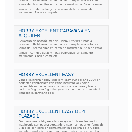
personas. Distribución: salón comedor amplio con sofás en
forma de U convertible en cama de matrimonio. Sala de estar
también con dos sofás y mesa convertible en cama de
matrimonio. Cocina completa
HOBBY EXCELENT CARAVANA EN
ALQUILER
Caravana en ocasión modelo Hobby Excellent, para 4
personas. Distribución: salón comedor amplio con sofás en
forma de U convertible en cama de matrimonio. Sala de estar
también con dos sofás y mesa convertible en cama de
matrimonio. Cocina completa
HOBBY EXCELLENT EASY
Vendo caravana hobby excellent easy 400 del año 2006 en
perfectas condiciones con cama matrimonial y salón
convertible en cama para dos persona con baño y lavabo
cocina y fregadero frigorífico y estufa caravana con matrícula
francesa la caravana se e
HOBBY EXCELLENT EASY DE 4
PLAZAS 1
Gran ocasión hobby excellent easy de 4 plazas habitacion
matrimonio con puerta separadora salon comedor en forma de
u que se convierte en cama matrimonio cocina de 3 fuegos,
frigorifico trivalente, fregadero, baño, water quimico, lavabo,