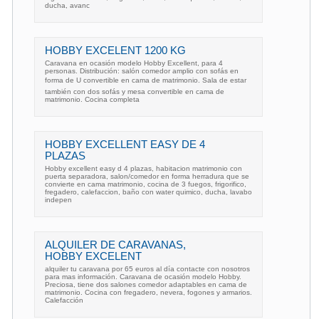
ducha, avanc
HOBBY EXCELENT 1200 KG
Caravana en ocasión modelo Hobby Excellent, para 4
personas. Distribución: salón comedor amplio con sofás en
forma de U convertible en cama de matrimonio. Sala de estar
también con dos sofás y mesa convertible en cama de
matrimonio. Cocina completa
HOBBY EXCELLENT EASY DE 4
PLAZAS
Hobby excellent easy d 4 plazas, habitacion matrimonio con
puerta separadora, salon/comedor en forma herradura que se
convierte en cama matrimonio, cocina de 3 fuegos, frigorifico,
fregadero, calefaccion, baño con water quimico, ducha, lavabo
indepen
ALQUILER DE CARAVANAS,
HOBBY EXCELENT
alquiler tu caravana por 65 euros al día contacte con nosotros
para mas información. Caravana de ocasión modelo Hobby.
Preciosa, tiene dos salones comedor adaptables en cama de
matrimonio. Cocina con fregadero, nevera, fogones y armarios.
Calefacción