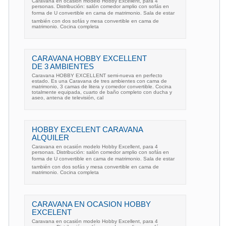
Caravana en ocasión modelo Hobby Excellent, para 4
personas. Distribución: salón comedor amplio con sofás en
forma de U convertible en cama de matrimonio. Sala de estar
también con dos sofás y mesa convertible en cama de
matrimonio. Cocina completa
CARAVANA HOBBY EXCELLENT
DE 3 AMBIENTES
Caravana HOBBY EXCELLENT semi-nueva en perfecto
estado. Es una Caravana de tres ambientes con cama de
matrimonio, 3 camas de litera y comedor convertible. Cocina
totalmente equipada, cuarto de baño completo con ducha y
aseo, antena de televisión, cal
HOBBY EXCELENT CARAVANA
ALQUILER
Caravana en ocasión modelo Hobby Excellent, para 4
personas. Distribución: salón comedor amplio con sofás en
forma de U convertible en cama de matrimonio. Sala de estar
también con dos sofás y mesa convertible en cama de
matrimonio. Cocina completa
CARAVANA EN OCASION HOBBY
EXCELENT
Caravana en ocasión modelo Hobby Excellent, para 4