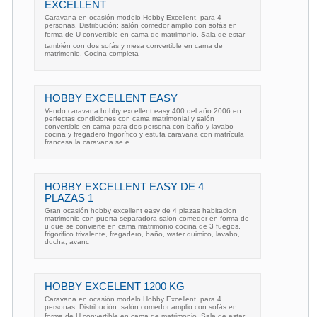
EXCELLENT
Caravana en ocasión modelo Hobby Excellent, para 4
personas. Distribución: salón comedor amplio con sofás en
forma de U convertible en cama de matrimonio. Sala de estar
también con dos sofás y mesa convertible en cama de
matrimonio. Cocina completa
HOBBY EXCELLENT EASY
Vendo caravana hobby excellent easy 400 del año 2006 en
perfectas condiciones con cama matrimonial y salón
convertible en cama para dos persona con baño y lavabo
cocina y fregadero frigorífico y estufa caravana con matrícula
francesa la caravana se e
HOBBY EXCELLENT EASY DE 4
PLAZAS 1
Gran ocasión hobby excellent easy de 4 plazas habitacion
matrimonio con puerta separadora salon comedor en forma de
u que se convierte en cama matrimonio cocina de 3 fuegos,
frigorifico trivalente, fregadero, baño, water quimico, lavabo,
ducha, avanc
HOBBY EXCELENT 1200 KG
Caravana en ocasión modelo Hobby Excellent, para 4
personas. Distribución: salón comedor amplio con sofás en
forma de U convertible en cama de matrimonio. Sala de estar