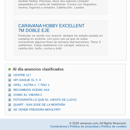
modelo Hobby. Preciosa, tiene dos salones comedor
adaptables en cama de matrimonio. Cocina con fregadero,
nevera, fogones y armarios. Calefacción. Lavabo
CARAVANA HOBBY EXCELLENT
7M DOBLE EJE
Particular, se vende con avancé. siempre ha estado parada en
camping en andorra. con poco uso ya que se subia
unicamente algunos fines de semana dsd barcelona. Tiene 3
ambientes. Cama matrimonio con canapé, antena tv,
calefacción, baño, cocina y dobl
Al día anuncios clasificados
CENTRE 117
HPI SAVAJE XL 5. 9
OPEL - ASTRA 1. 7 TDCI 1
RECAMBIOS SCENIC 4X4
COMIC EL VIBORA 2
FOTOGRAFÍA LO QUE EL VIENTO SE LLEVO
QUART - SAN JOSE DE LA MONTAÑA
SE VENDE FREIDORA MOVILFRIT
© 2026 armanax.com. All Rights Reserved.
Contáctenos
|
Política de privacidad
|
Política de cookies