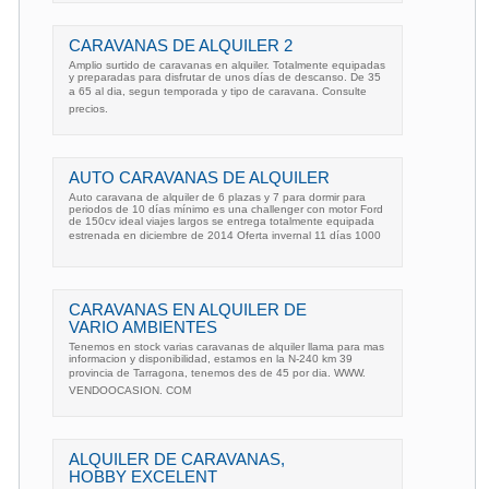
CARAVANAS DE ALQUILER 2
Amplio surtido de caravanas en alquiler. Totalmente equipadas
y preparadas para disfrutar de unos días de descanso. De 35
a 65 al dia, segun temporada y tipo de caravana. Consulte
precios.
AUTO CARAVANAS DE ALQUILER
Auto caravana de alquiler de 6 plazas y 7 para dormir para
periodos de 10 días mínimo es una challenger con motor Ford
de 150cv ideal viajes largos se entrega totalmente equipada
estrenada en diciembre de 2014 Oferta invernal 11 días 1000
CARAVANAS EN ALQUILER DE
VARIO AMBIENTES
Tenemos en stock varias caravanas de alquiler llama para mas
informacion y disponibilidad, estamos en la N-240 km 39
provincia de Tarragona, tenemos des de 45 por dia. WWW.
VENDOOCASION. COM
ALQUILER DE CARAVANAS,
HOBBY EXCELENT