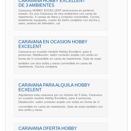
CARAVANA HOBBY EXCELLENT
DE 3 AMBIENTES
Caravana HOBBY EXCELLENT semi-nueva en perfecto
estado. Es una Caravana de tres ambientes con cama de
matrimonio, 3 camas de litera y comedor convertible. Cocina
totalmente equipada, cuarto de baño completo con ducha y
aseo, antena de televisión, cal
CARAVANA EN OCASION HOBBY
EXCELENT
Caravana en ocasión modelo Hobby Excellent, para 4
personas. Distribución: salón comedor amplio con sofás en
forma de U convertible en cama de matrimonio. Sala de estar
también con dos sofás y mesa convertible en cama de
matrimonio. Cocina completa
CARAVANA PARA ALQUILA HOBBY
ECXELENT
Alquilamos esta caravana por un mínimo de 5 días, Caravana
en ocasión modelo Hobby Excellent, para 4 personas.
Distribución: salón comedor amplio con sofás en forma de U
convertible en cama de matrimonio. Sala de estar también con
dos sofás y mesa
CARAVANA OFERTA HOBBY