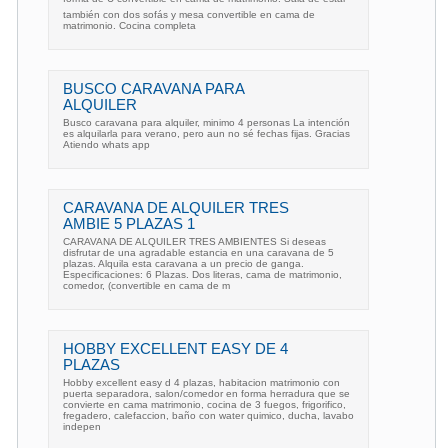
también con dos sofás y mesa convertible en cama de
matrimonio. Cocina completa
BUSCO CARAVANA PARA
ALQUILER
Busco caravana para alquiler, minimo 4 personas La intención
es alquilarla para verano, pero aun no sé fechas fijas. Gracias
Atiendo whats app
CARAVANA DE ALQUILER TRES
AMBIE 5 PLAZAS 1
CARAVANA DE ALQUILER TRES AMBIENTES Si deseas
disfrutar de una agradable estancia en una caravana de 5
plazas. Alquila esta caravana a un precio de ganga.
Especificaciones: 6 Plazas. Dos literas, cama de matrimonio,
comedor, (convertible en cama de m
HOBBY EXCELLENT EASY DE 4
PLAZAS
Hobby excellent easy d 4 plazas, habitacion matrimonio con
puerta separadora, salon/comedor en forma herradura que se
convierte en cama matrimonio, cocina de 3 fuegos, frigorifico,
fregadero, calefaccion, baño con water quimico, ducha, lavabo
indepen