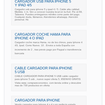
CARGADOR USB PARA IPHONE 5
Y IPAD 4/5
Cargador usb para iphone 5 y ipad 4 / 5. Cable alta calidad.
Medida: 1 m. Ven a conocer nuestra local en la Avd. Pio xii 69,
Talavera. Puedes entregarnos móviles como parte del pago.
Cualquier duda, llámanos. Atendemos whatsapp. Atención
personal. Ho
CARGADOR COCHE HAMA PARA
IPHONE 4 O IPAD
Cargador coche marca Hama, no de los chinos, para Iphone 4
4S, Ipad. Como Nuevo. 10 . Envios a toda España con
incremento de 2 , tras previo pago por Paypal o transferencia
bancaria
CABLE CARGADOR PARA IPHONE
5 USB
CABLE CARGADOR PARA IPHONE 5 USB cable cargador
para iphone 5 usb , nuevo super oferta 5, 95ENVIO GRATIS
Visita www. comprareconomico. com tienda online y descubre
mas de 730 productos en oferta
CARGADOR PARA IPHONE
Vendo cargador para Iphone 4 o 4 s en perfecto estado