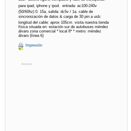
para ipad, iphone y ipod.  entrada: ac100-240v
(50/60hz) 0. 15a, salida: dc5v / 1a. cable de
sincronización de datos & carga de 30 pin a usb: 
longitud del cable: aprox 105cm. visita nuestra tienda
física situada en: estación sur de autobuses méndez
álvaro zona comercial * local 8* * metro: méndez
álvaro (línea 6)
Impresión
Anuncio