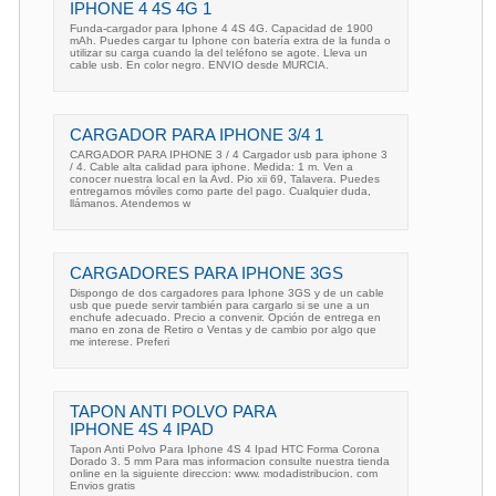
IPHONE 4 4S 4G 1
Funda-cargador para Iphone 4 4S 4G. Capacidad de 1900
mAh. Puedes cargar tu Iphone con batería extra de la funda o
utilizar su carga cuando la del teléfono se agote. Lleva un
cable usb. En color negro. ENVIO desde MURCIA.
CARGADOR PARA IPHONE 3/4 1
CARGADOR PARA IPHONE 3 / 4 Cargador usb para iphone 3
/ 4. Cable alta calidad para iphone. Medida: 1 m. Ven a
conocer nuestra local en la Avd. Pio xii 69, Talavera. Puedes
entregarnos móviles como parte del pago. Cualquier duda,
llámanos. Atendemos w
CARGADORES PARA IPHONE 3GS
Dispongo de dos cargadores para Iphone 3GS y de un cable
usb que puede servir también para cargarlo si se une a un
enchufe adecuado. Precio a convenir. Opción de entrega en
mano en zona de Retiro o Ventas y de cambio por algo que
me interese. Preferi
TAPON ANTI POLVO PARA
IPHONE 4S 4 IPAD
Tapon Anti Polvo Para Iphone 4S 4 Ipad HTC Forma Corona
Dorado 3. 5 mm Para mas informacion consulte nuestra tienda
online en la siguiente direccion: www. modadistribucion. com
Envios gratis