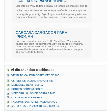
CARGADOR PARA IPHONE 4
Mas info en www. todoteletienda. es  precio iva incluido  tienda
online  comprar, barato - soporte pasivo/activo de smartphone
para apple iphone 3g, 3gs, 4, ipod touch 4 soporte pasivo con
conector integrado extraíble (muestra) manejo con una mano
CARCASA CARGADOR PARA
IPHONE 4
Carcasa cargador potencia 1900 Ah voltios 5V. indicador
trasero led cada led representa 25% de carga color negro,
boton de desconexion sirve como carcasa igualmente
extraordinaria potencia adicional para tu iphone 4. carga el
100 por 100 de tu telefo
Al día anuncios clasificados
VENTA DE CALENTADORES DESDE 260
CLASES DE VALENCIANO ONLINE
MERCEDES-BENZ - 300 17
PORTES ECONOMICOS 27
MERCERÍA. HILOS DE BORDAR DMC.
OTROS NARON Y FERROL
PALOMOS BUCHONES VALENCIANOS
MOTOR TOYOTA 2000 TDI D4D COMPLE