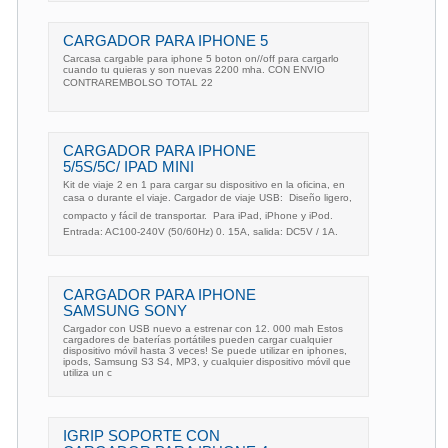
CARGADOR PARA IPHONE 5
Carcasa cargable para iphone 5 boton on//off para cargarlo
cuando tu quieras y son nuevas 2200 mha. CON ENVIO
CONTRAREMBOLSO TOTAL 22
CARGADOR PARA IPHONE
5/5S/5C/ IPAD MINI
Kit de viaje 2 en 1 para cargar su dispositivo en la oficina, en
casa o durante el viaje. Cargador de viaje USB:  Diseño ligero,
compacto y fácil de transportar.  Para iPad, iPhone y iPod. 
Entrada: AC100-240V (50/60Hz) 0. 15A, salida: DC5V / 1A.
CARGADOR PARA IPHONE
SAMSUNG SONY
Cargador con USB nuevo a estrenar con 12. 000 mah Estos
cargadores de baterías portátiles pueden cargar cualquier
dispositivo móvil hasta 3 veces! Se puede utilizar en iphones,
ipods, Samsung S3 S4, MP3, y cualquier dispositivo móvil que
utiliza un c
IGRIP SOPORTE CON