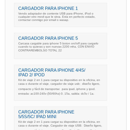
CARGADOR PARA IPHONE 1
Vendo adaptador de corriente USB para iPhone, iPod o
cualquier otro movil que le sirva. Esta en perfecto estado,
contactar conmigo por email o wasap.
CARGADOR PARA IPHONE 5
Carcasa cargable para iphone 5 boton on//off para cargarlo
cuando tu quieras y son nuevas 2200 mha. CON ENVIO
CONTRAREMBOLSO TOTAL 22
CARGADOR PARA IPHONE 4/4S/
IPAD 2/ IPOD
Kit de viaje 2 en 1 para cargar su dispositivo en la oficina, en
casa o durante el viaje. cargador de viaje usb:  diseño ligero,
compacto y fácil de transportar.  para ipad, iphone y ipod. 
entrada: ac100-240v (50/60hz) 0. 15a, salida: dc5v / 1a.
CARGADOR PARA IPHONE
5/5S/5C/ IPAD MINI
Kit de viaje 2 en 1 para cargar su dispositivo en la oficina, en
casa o durante el viaje. Cargador de viaje USB:  Diseño ligero,