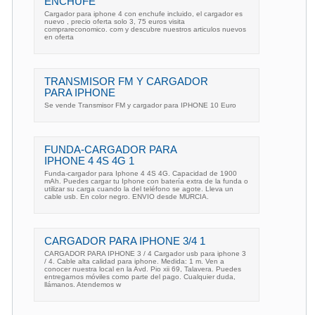
ENCHUFE
Cargador para iphone 4 con enchufe incluido, el cargador es
nuevo , precio oferta solo 3, 75 euros visita
comprareconomico. com y descubre nuestros articulos nuevos
en oferta
TRANSMISOR FM Y CARGADOR
PARA IPHONE
Se vende Transmisor FM y cargador para IPHONE 10 Euro
FUNDA-CARGADOR PARA
IPHONE 4 4S 4G 1
Funda-cargador para Iphone 4 4S 4G. Capacidad de 1900
mAh. Puedes cargar tu Iphone con batería extra de la funda o
utilizar su carga cuando la del teléfono se agote. Lleva un
cable usb. En color negro. ENVIO desde MURCIA.
CARGADOR PARA IPHONE 3/4 1
CARGADOR PARA IPHONE 3 / 4 Cargador usb para iphone 3
/ 4. Cable alta calidad para iphone. Medida: 1 m. Ven a
conocer nuestra local en la Avd. Pio xii 69, Talavera. Puedes
entregarnos móviles como parte del pago. Cualquier duda,
llámanos. Atendemos w