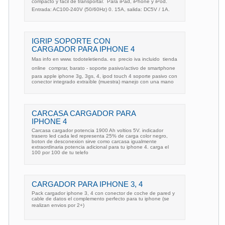
compacto y fácil de transportar.  Para iPad, iPhone y iPod. 
Entrada: AC100-240V (50/60Hz) 0. 15A, salida: DC5V / 1A.
IGRIP SOPORTE CON
CARGADOR PARA IPHONE 4
Mas info en www. todoteletienda. es  precio iva incluido  tienda
online  comprar, barato - soporte pasivo/activo de smartphone
para apple iphone 3g, 3gs, 4, ipod touch 4 soporte pasivo con
conector integrado extraíble (muestra) manejo con una mano
CARCASA CARGADOR PARA
IPHONE 4
Carcasa cargador potencia 1900 Ah voltios 5V. indicador
trasero led cada led representa 25% de carga color negro,
boton de desconexion sirve como carcasa igualmente
extraordinaria potencia adicional para tu iphone 4. carga el
100 por 100 de tu telefo
CARGADOR PARA IPHONE 3, 4
Pack cargador iphone 3, 4 con conector de coche de pared y
cable de datos el complemento perfecto para tu iphone (se
realizan envios por 2+)