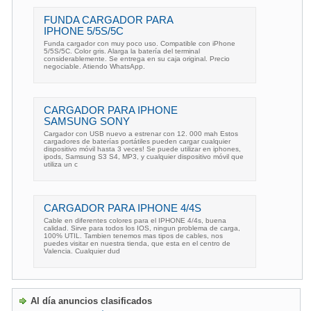
FUNDA CARGADOR PARA
IPHONE 5/5S/5C
Funda cargador con muy poco uso. Compatible con iPhone
5/5S/5C. Color gris. Alarga la batería del terminal
considerablemente. Se entrega en su caja original. Precio
negociable. Atiendo WhatsApp.
CARGADOR PARA IPHONE
SAMSUNG SONY
Cargador con USB nuevo a estrenar con 12. 000 mah Estos
cargadores de baterías portátiles pueden cargar cualquier
dispositivo móvil hasta 3 veces! Se puede utilizar en iphones,
ipods, Samsung S3 S4, MP3, y cualquier dispositivo móvil que
utiliza un c
CARGADOR PARA IPHONE 4/4S
Cable en diferentes colores para el IPHONE 4/4s, buena
calidad. Sirve para todos los IOS, ningun problema de carga,
100% UTIL. Tambien tenemos mas tipos de cables, nos
puedes visitar en nuestra tienda, que esta en el centro de
Valencia. Cualquier dud
Al día anuncios clasificados