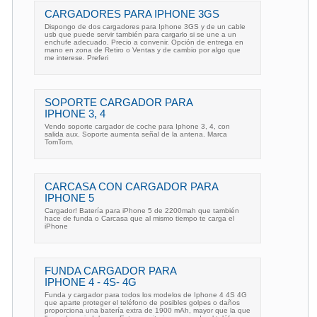
CARGADORES PARA IPHONE 3GS
Dispongo de dos cargadores para Iphone 3GS y de un cable
usb que puede servir también para cargarlo si se une a un
enchufe adecuado. Precio a convenir. Opción de entrega en
mano en zona de Retiro o Ventas y de cambio por algo que
me interese. Preferi
SOPORTE CARGADOR PARA
IPHONE 3, 4
Vendo soporte cargador de coche para Iphone 3, 4, con
salida aux. Soporte aumenta señal de la antena. Marca
TomTom.
CARCASA CON CARGADOR PARA
IPHONE 5
Cargador! Batería para iPhone 5 de 2200mah que también
hace de funda o Carcasa que al mismo tiempo te carga el
iPhone
FUNDA CARGADOR PARA
IPHONE 4 - 4S- 4G
Funda y cargador para todos los modelos de Iphone 4 4S 4G
que aparte proteger el teléfono de posibles golpes o daños
proporciona una batería extra de 1900 mAh, mayor que la que