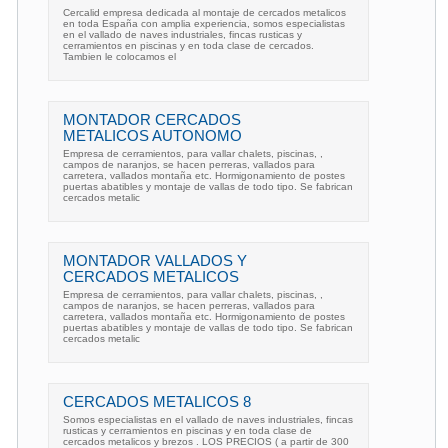
Cercalid empresa dedicada al montaje de cercados metalicos
en toda España con amplia experiencia, somos especialistas
en el vallado de naves industriales, fincas rusticas y
cerramientos en piscinas y en toda clase de cercados.
Tambien le colocamos el
MONTADOR CERCADOS
METALICOS AUTONOMO
Empresa de cerramientos, para vallar chalets, piscinas, ,
campos de naranjos, se hacen perreras, vallados para
carretera, vallados montaña etc. Hormigonamiento de postes
puertas abatibles y montaje de vallas de todo tipo. Se fabrican
cercados metalic
MONTADOR VALLADOS Y
CERCADOS METALICOS
Empresa de cerramientos, para vallar chalets, piscinas, ,
campos de naranjos, se hacen perreras, vallados para
carretera, vallados montaña etc. Hormigonamiento de postes
puertas abatibles y montaje de vallas de todo tipo. Se fabrican
cercados metalic
CERCADOS METALICOS 8
Somos especialistas en el vallado de naves industriales, fincas
rusticas y cerramientos en piscinas y en toda clase de
cercados metalicos y brezos . LOS PRECIOS ( a partir de 300