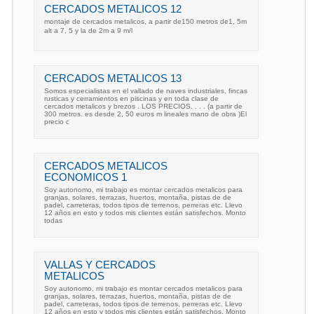
CERCADOS METALICOS 12
montaje de cercados metalicos, a partir de150 metros de1, 5m
alt a 7, 5 y la de 2m a 9 m/l
CERCADOS METALICOS 13
Somos especialistas en el vallado de naves industriales, fincas
rusticas y cerramientos en piscinas y en toda clase de
cercados metalicos y brezos . LOS PRECIOS. . . . (a partir de
300 metros. es desde 2, 50 euros m lineales mano de obra )El
precio c
CERCADOS METALICOS
ECONOMICOS 1
Soy autonomo, mi trabajo es montar cercados metalicos para
granjas, solares, terrazas, huertos, montaña, pistas de de
padel, carreteras, todos tipos de terrenos, perreras etc. Llevo
12 años en esto y todos mis clientes están satisfechos. Monto
todas
VALLAS Y CERCADOS
METALICOS
Soy autonomo, mi trabajo es montar cercados metalicos para
granjas, solares, terrazas, huertos, montaña, pistas de de
padel, carreteras, todos tipos de terrenos, perreras etc. Llevo
12 años en esto y todos mis clientes están satisfechos. Monto