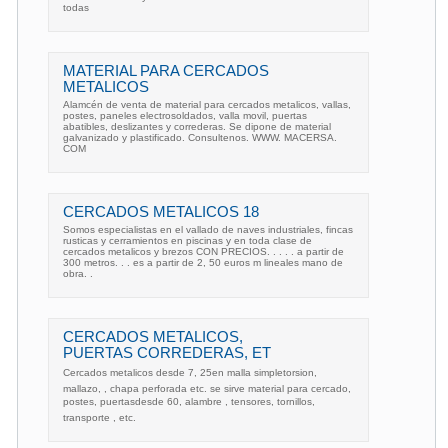
todas
MATERIAL PARA CERCADOS
METALICOS
Alamcén de venta de material para cercados metalicos, vallas,
postes, paneles electrosoldados, valla movil, puertas
abatibles, deslizantes y correderas. Se dipone de material
galvanizado y plastificado. Consultenos. WWW. MACERSA.
COM
CERCADOS METALICOS 18
Somos especialistas en el vallado de naves industriales, fincas
rusticas y cerramientos en piscinas y en toda clase de
cercados metalicos y brezos CON PRECIOS. . . . . a partir de
300 metros. . . es a partir de 2, 50 euros m lineales mano de
obra. .
CERCADOS METALICOS,
PUERTAS CORREDERAS, ET
Cercados metalicos desde 7, 25en malla simpletorsion,
mallazo, , chapa perforada etc. se sirve material para cercado,
postes, puertasdesde 60, alambre , tensores, tornillos,
transporte , etc.