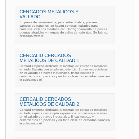
CERCADOS METALICOS Y
VALLADO
Empresa de cerramientos, para vallar chalets, piscinas, ,
campos de naranjos, se hacen perreras, vallados para
carretera, vallados montaña etc. Hormigonamiento de postes
puertas abatibles y montaje de vallas de todo tipo. Se fabrican
cercados metalic
CERCALID CERCADOS
METALICOS DE CALIDAD 1
Cercalid empresa dedicada al montaje de cercados metalicos
en toda España con amplia experiencia. Somos especialistas
en el vallado de naves industriales, fincas rusticas y
cerramientos en piscinas y en toda clase de cercados, tambien
le colocamos el
CERCALID CERCADOS
METALICOS DE CALIDAD 2
Cercalid empresa dedicada al montaje de cercados metalicos
en toda españa con amplia experiencia. somos especialistas
en el vallado de naves industriales, fincas rusticas y
cerramientos en piscinas y en toda clase de cercados. tambien
le colocamos el