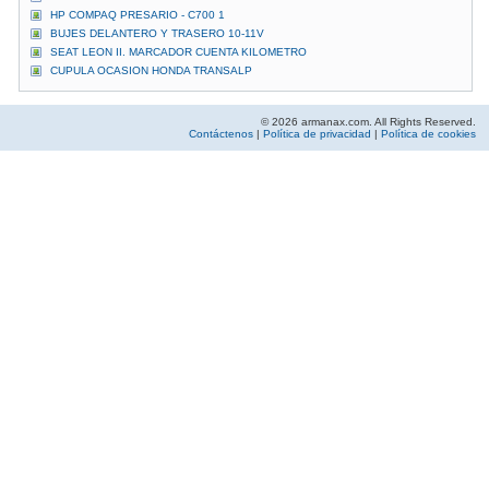
HP COMPAQ PRESARIO - C700 1
BUJES DELANTERO Y TRASERO 10-11V
SEAT LEON II. MARCADOR CUENTA KILOMETRO
CUPULA OCASION HONDA TRANSALP
© 2026 armanax.com. All Rights Reserved.
Contáctenos
|
Política de privacidad
|
Política de cookies