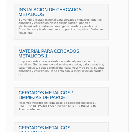
INSTALACION DE CERCADOS
METALICOS
Se vende e instala material para cercados metalicos, puertas
abatibles y correderas, vallas simple torsión, paneles
electrosoldados, vallas moviles, galvanizada y plastificada.
Consultenos y le ofertaremos con precio competitivo. Vallamos
fincas, gan
MATERIAL PARA CERCADOS
METALICOS 1
Empresa dedicada a la venta de material para cercados
metalicos. Se dispone de vallas simple torsion, valla ganadera,
valla hercules, postes cremallera, valla movil y de obra, puertas
abatibles y correderas. Todo esto con la mejor relacion calidad
pr
CERCADOS METALICOS /
LIMPIEZAS DE PARCE
Hacemos vallados en toda clase de cercados metalicos ,
LIMPIEZA DE PARCELAS a precios MUY ECONOMICOS. .
Atiendo whatsapp
CERCADOS METALICOS