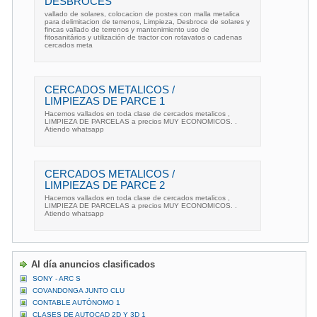
DESBROCES
vallado de solares, colocacion de postes con malla metalica
para delimitacion de terrenos, Limpieza, Desbroce de solares y
fincas vallado de terrenos y mantenimiento uso de
fitosanitários y utilización de tractor con rotavatos o cadenas
cercados meta
CERCADOS METALICOS /
LIMPIEZAS DE PARCE 1
Hacemos vallados en toda clase de cercados metalicos ,
LIMPIEZA DE PARCELAS a precios MUY ECONOMICOS. .
Atiendo whatsapp
CERCADOS METALICOS /
LIMPIEZAS DE PARCE 2
Hacemos vallados en toda clase de cercados metalicos ,
LIMPIEZA DE PARCELAS a precios MUY ECONOMICOS. .
Atiendo whatsapp
Al día anuncios clasificados
SONY - ARC S
COVANDONGA JUNTO CLU
CONTABLE AUTÓNOMO 1
CLASES DE AUTOCAD 2D Y 3D 1