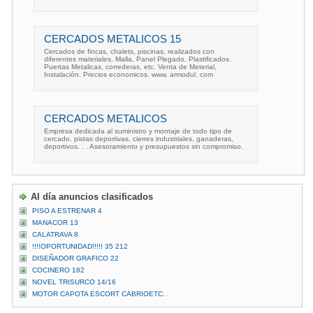
CERCADOS METALICOS 15
Cercados de fincas, chalets, piscinas, realizados con
diferentes materiales, Malla, Panel Plegado, Plastificados.
Puertas Metalicas, correderas, etc. Venta de Meterial,
Instalación. Precios economicos. www. armodul. com
CERCADOS METALICOS
Empresa dedicada al suministro y montaje de todo tipo de
cercado. pistas deportivas, cierres industriales, ganaderas,
deportivos. . . Asesoramiento y presupuestos sin compromiso.
Al día anuncios clasificados
PISO A ESTRENAR 4
MANACOR 13
CALATRAVA 8
!!!!OPORTUNIDAD!!!!! 35 212
DISEÑADOR GRAFICO 22
COCINERO 182
NOVEL TRISURCO 14/16
MOTOR CAPOTA ESCORT CABRIOETC. .