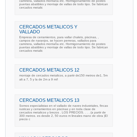
carretera, vallados montaña etc. Hormigonamiento de postes
puertas abatibles y montaje de vallas de todo tipo. Se fabrican
cercados metalic
CERCADOS METALICOS Y
VALLADO
Empresa de cerramientos, para vallar chalets, piscinas, ,
campos de naranjos, se hacen perreras, vallados para
carretera, vallados montaña etc. Hormigonamiento de postes
puertas abatibles y montaje de vallas de todo tipo. Se fabrican
cercados metalic
CERCADOS METALICOS 12
montaje de cercados metalicos, a partir de150 metros de1, 5m
alt a 7, 5 y la de 2m a 9 m/l
CERCADOS METALICOS 13
Somos especialistas en el vallado de naves industriales, fincas
rusticas y cerramientos en piscinas y en toda clase de
cercados metalicos y brezos . LOS PRECIOS. . . . (a partir de
300 metros. es desde 2, 50 euros m lineales mano de obra )El
precio c