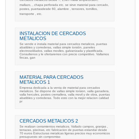
mallazo, , chapa perforada etc. se sirve material para cercado,
postes, puertasdesde 60, alambre , tensores, tornillos,
transporte , etc.
INSTALACION DE CERCADOS
METALICOS
Se vende e instala material para cercados metalicos, puertas
abatibles y correderas, vallas simple torsión, paneles
electrosoldados, vallas moviles, galvanizada y plastificada.
Consultenos y le ofertaremos con precio competitivo. Vallamos
fincas, gan
MATERIAL PARA CERCADOS
METALICOS 1
Empresa dedicada a la venta de material para cercados
metalicos. Se dispone de vallas simple torsion, valla ganadera,
valla hercules, postes cremallera, valla movil y de obra, puertas
abatibles y correderas. Todo esto con la mejor relacion calidad
pr
CERCADOS METALICOS 2
Se realizan cerramientos metalicos. Vallado campos, granjas ,
terrazas, piscinas, etc fabricacion de puertas estandar desde
70 euros Estructuras metalicas ligeras precios muy economicos
presupuesto sin compromiso