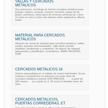
VALLAS Y CERCADOS
METALICOS
Soy autonomo, mi trabajo es montar cercados metalicos para
granjas, solares, terrazas, huertos, montaña, pistas de de
padel, carreteras, todos tipos de terrenos, perreras etc. Llevo
12 años en esto y todos mis clientes están satisfechos. Monto
todas
MATERIAL PARA CERCADOS
METALICOS
Alamcén de venta de material para cercados metalicos, vallas,
postes, paneles electrosoldados, valla movil, puertas
abatibles, deslizantes y correderas. Se dipone de material
galvanizado y plastificado. Consultenos. WWW. MACERSA.
COM
CERCADOS METALICOS 18
Somos especialistas en el vallado de naves industriales, fincas
rusticas y cerramientos en piscinas y en toda clase de
cercados metalicos y brezos CON PRECIOS. . . . . a partir de
300 metros. . . es a partir de 2, 50 euros m lineales mano de
obra. .
CERCADOS METALICOS,
PUERTAS CORREDERAS, ET
Cercados metalicos desde 7, 25en malla simpletorsion,