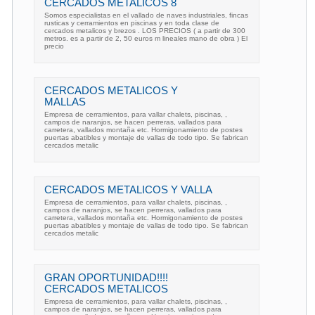
CERCADOS METALICOS 8
Somos especialistas en el vallado de naves industriales, fincas
rusticas y cerramientos en piscinas y en toda clase de
cercados metalicos y brezos . LOS PRECIOS ( a partir de 300
metros. es a partir de 2, 50 euros m lineales mano de obra ) El
precio
CERCADOS METALICOS Y
MALLAS
Empresa de cerramientos, para vallar chalets, piscinas, ,
campos de naranjos, se hacen perreras, vallados para
carretera, vallados montaña etc. Hormigonamiento de postes
puertas abatibles y montaje de vallas de todo tipo. Se fabrican
cercados metalic
CERCADOS METALICOS Y VALLA
Empresa de cerramientos, para vallar chalets, piscinas, ,
campos de naranjos, se hacen perreras, vallados para
carretera, vallados montaña etc. Hormigonamiento de postes
puertas abatibles y montaje de vallas de todo tipo. Se fabrican
cercados metalic
GRAN OPORTUNIDAD!!!!
CERCADOS METALICOS
Empresa de cerramientos, para vallar chalets, piscinas, ,
campos de naranjos, se hacen perreras, vallados para