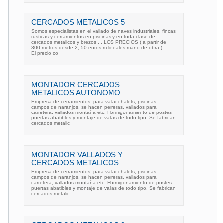
CERCADOS METALICOS 5
Somos especialistas en el vallado de naves industriales, fincas
rusticas y cerramientos en piscinas y en toda clase de
cercados metalicos y brezos . . LOS PRECIOS ( a partir de
300 metros desde 2, 50 euros m lineales mano de obra )- ----
El precio co
MONTADOR CERCADOS
METALICOS AUTONOMO
Empresa de cerramientos, para vallar chalets, piscinas, ,
campos de naranjos, se hacen perreras, vallados para
carretera, vallados montaña etc. Hormigonamiento de postes
puertas abatibles y montaje de vallas de todo tipo. Se fabrican
cercados metalic
MONTADOR VALLADOS Y
CERCADOS METALICOS
Empresa de cerramientos, para vallar chalets, piscinas, ,
campos de naranjos, se hacen perreras, vallados para
carretera, vallados montaña etc. Hormigonamiento de postes
puertas abatibles y montaje de vallas de todo tipo. Se fabrican
cercados metalic