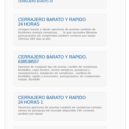
CERRAJERO BARATO 20
CERRAJERO BARATO Y RAPIDO
24 HORAS
cerrajero barato y rápido aperturas de puertas cambios de
bombines cerrojos cerraduras . . . lo que necesites llámame
presupuestos sin compromiso tambien contecto por wasat
24horas 365 dias al año
CERRAJERO BARATO Y RAPIDO.
638538557
Apertura de cualquier tipo de puerta, cambio de cerraduras,
bombillos, cajas fuertes, cierres metalicos, persianas y
motorizaciones, instalacion de cerraduras , cambios de
bombillos, rapido y economico. presupuestos, sin compromiso.
Instalo. Bombillo
CERRAJERO BARATO Y RAPIDO
24 HORAS 1
Hacemos aperturas de puertas cambios de cerraduras cerrojos
cierres de percianas lok necesite disponible 24h contesto
tambien por wasat