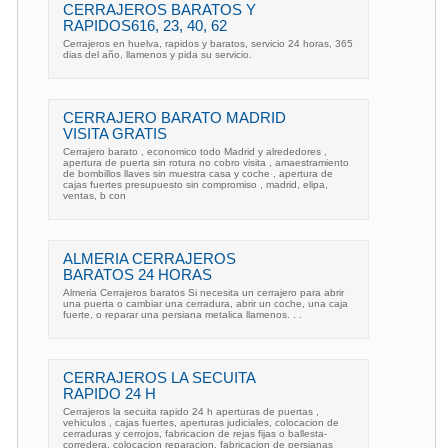
CERRAJEROS BARATOS Y
RAPIDOS616, 23, 40, 62
Cerrajeros en huelva, rapidos y baratos, servicio 24 horas, 365
dias del año, llamenos y pida su servicio.
CERRAJERO BARATO MADRID
VISITA GRATIS
Cerrajero barato , economico todo Madrid y alrededores ,
apertura de puerta sin rotura no cobro visita , amaestramiento
de bombillos llaves sin muestra casa y coche , apertura de
cajas fuertes presupuesto sin compromiso , madrid, elipa,
ventas, b con
ALMERIA CERRAJEROS
BARATOS 24 HORAS
Almeria Cerrajeros baratos Si necesita un cerrajero para abrir
una puerta o cambiar una cerradura, abrir un coche, una caja
fuerte, o reparar una persiana metalica llamenos. . .
CERRAJEROS LA SECUITA
RAPIDO 24 H
Cerrajeros la secuita rapido 24 h aperturas de puertas ,
vehiculos , cajas fuertes, aperturas judiciales, colocacion de
cerraduras y cerrojos, fabricacion de rejas fijas o ballesta-
corredera, colocacion reparacion. fabricacion de persianas