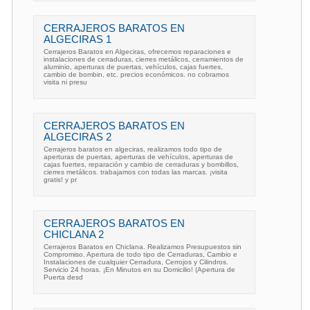
CERRAJEROS BARATOS EN
ALGECIRAS 1
Cerrajeros Baratos en Algeciras, ofrecemos reparaciones e
instalaciones de cerraduras, cierres metálicos, cerramientos de
aluminio, aperturas de puertas, vehículos, cajas fuertes,
cambio de bombin, etc. precios económicos. no cobramos
visita ni presu
CERRAJEROS BARATOS EN
ALGECIRAS 2
Cerrajeros baratos en algeciras, realizamos todo tipo de
aperturas de puertas, aperturas de vehículos, aperturas de
cajas fuertes, reparación y cambio de cerraduras y bombillos,
cierres metálicos. trabajamos con todas las marcas. ¡visita
gratis! y pr
CERRAJEROS BARATOS EN
CHICLANA 2
Cerrajeros Baratos en Chiclana. Realizamos Presupuestos sin
Compromiso. Apertura de todo tipo de Cerraduras, Cambio e
Instalaciones de cualquier Cerradura, Cerrojos y Cilindros.
Servicio 24 horas. ¡En Minutos en su Domicilio! (Apertura de
Puerta desd