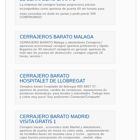
La empresa del cerrajero barato proporciona precios
incompetibles como apertura de puerta 60 sin horario para
otras consultas no dude en yamar y pedir precio SIN
COMPROMISO
CERRAJEROS BARATO MALAGA
CERRAJERO BARATO Malaga y alrededores Cerrajeros /
aperturas economicas/ cerrajero apertura profesional y rápido.
llegamos en 30 minutos!! cerrajería en general, apertura de
todo tipo de puertas sin destrucción, cerrajero urgente 24
horas, servicio l
CERRAJERO BARATO
HOSPITALET DE LLOBREGAT
Cerrajero barato hospitalet de llobregat 685 9867 57 -
apertura de puertas, cambio de cerraduras, reparaciones de
persianas domesticas, para locales y industriales. Trabajo bien
y cobro muy poco! Soy autónomo! Contactar!Compartir!
CERRAJERO BARATO MADRID
VISITA GRATIS 1
Cerrajero barato , economico todo Madrid y alrededores ,
apertura de puerta sin rotura no cobro visita , amaestramiento
de bombillos llaves sin muestra casa y coche , apertura de
cajas fuertes presupuesto sin compromiso , madrid, elipa,