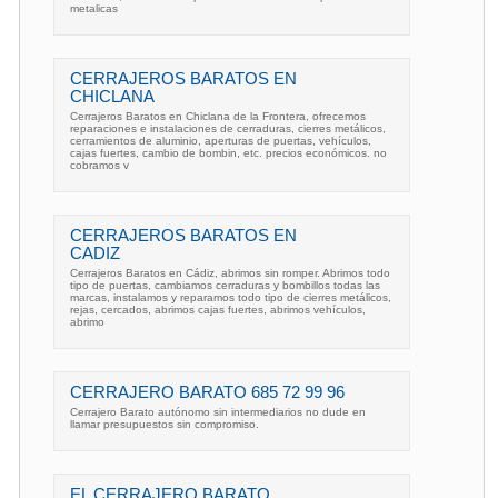
metalicas
CERRAJEROS BARATOS EN
CHICLANA
Cerrajeros Baratos en Chiclana de la Frontera, ofrecemos
reparaciones e instalaciones de cerraduras, cierres metálicos,
cerramientos de aluminio, aperturas de puertas, vehículos,
cajas fuertes, cambio de bombin, etc. precios económicos. no
cobramos v
CERRAJEROS BARATOS EN
CADIZ
Cerrajeros Baratos en Cádiz, abrimos sin romper. Abrimos todo
tipo de puertas, cambiamos cerraduras y bombillos todas las
marcas, instalamos y reparamos todo tipo de cierres metálicos,
rejas, cercados, abrimos cajas fuertes, abrimos vehículos,
abrimo
CERRAJERO BARATO 685 72 99 96
Cerrajero Barato autónomo sin intermediarios no dude en
llamar presupuestos sin compromiso.
EL CERRAJERO BARATO