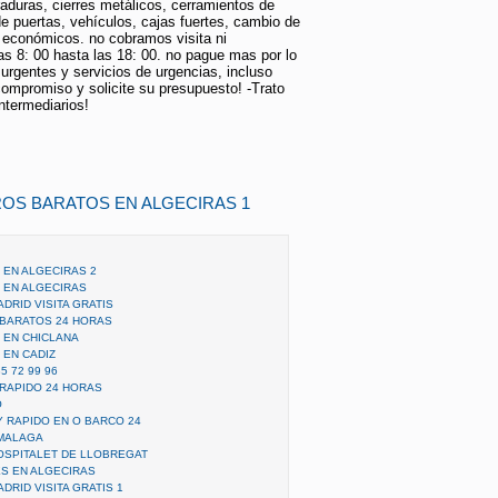
raduras, cierres metálicos, cerramientos de
de puertas, vehículos, cajas fuertes, cambio de
 económicos. no cobramos visita ni
s 8: 00 hasta las 18: 00. no pague mas por lo
urgentes y servicios de urgencias, incluso
 compromiso y solicite su presupuesto! -Trato
ntermediarios!
OS BARATOS EN ALGECIRAS 1
EN ALGECIRAS 2
 EN ALGECIRAS
RID VISITA GRATIS
BARATOS 24 HORAS
 EN CHICLANA
EN CADIZ
 72 99 96
RAPIDO 24 HORAS
O
 RAPIDO EN O BARCO 24
MALAGA
OSPITALET DE LLOBREGAT
S EN ALGECIRAS
RID VISITA GRATIS 1