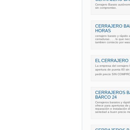
Cerrajero Barato autónom
sin compromiso.
CERRAJERO BAR
HORAS
cerrajero barato y rápido
cerraduras . . . lo que n
tambien contecto por was
EL CERRAJERO
La empresa del cerrajero 
apertura de puerta 60 si
pedir precio SIN COMP
CERRAJEROS BA
BARCO 24
Cerrajeros baratos y rápi
ofrece para aperturas de 
reparación e instalación 
seriedad a buen precio 