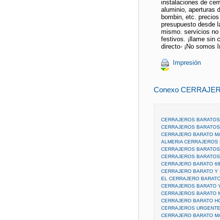
instalaciones de cer
aluminio, aperturas 
bombin, etc. precios
presupuesto desde la
mismo. servicios no 
festivos. ¡llame sin
directo- ¡No somos I
Impresión
Conexo CERRAJER
CERRAJEROS BARATOS 
CERRAJEROS BARATOS
CERRAJERO BARATO MAD
ALMERIA CERRAJEROS 
CERRAJEROS BARATOS
CERRAJEROS BARATOS 
CERRAJERO BARATO 685
CERRAJERO BARATO Y 
EL CERRAJERO BARAT
CERRAJEROS BARATO Y
CERRAJEROS BARATO 
CERRAJERO BARATO H
CERRAJEROS URGENTE
CERRAJERO BARATO MAD