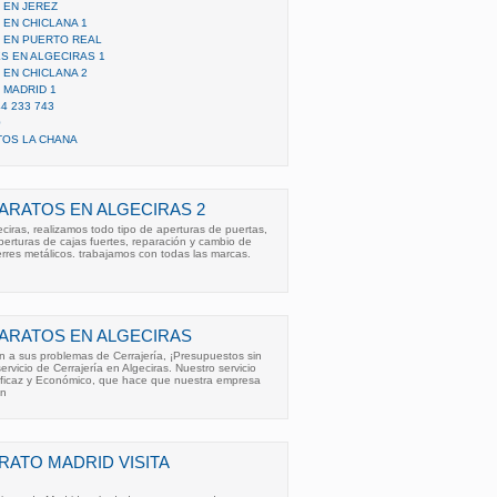
 EN JEREZ
EN CHICLANA 1
 EN PUERTO REAL
S EN ALGECIRAS 1
EN CHICLANA 2
 MADRID 1
4 233 743
0
TOS LA CHANA
ARATOS EN ALGECIRAS 2
eciras, realizamos todo tipo de aperturas de puertas,
perturas de cajas fuertes, reparación y cambio de
erres metálicos. trabajamos con todas las marcas.
ARATOS EN ALGECIRAS
n a sus problemas de Cerrajería, ¡Presupuestos sin
vicio de Cerrajería en Algeciras. Nuestro servicio
Eficaz y Económico, que hace que nuestra empresa
un
ATO MADRID VISITA