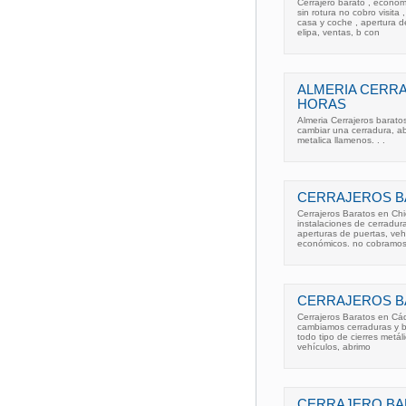
Cerrajero barato , econom
sin rotura no cobro visita
casa y coche , apertura d
elipa, ventas, b con
ALMERIA CERR
HORAS
Almeria Cerrajeros baratos
cambiar una cerradura, ab
metalica llamenos. . .
CERRAJEROS B
Cerrajeros Baratos en Chi
instalaciones de cerradura
aperturas de puertas, veh
económicos. no cobramos
CERRAJEROS B
Cerrajeros Baratos en Cád
cambiamos cerraduras y b
todo tipo de cierres metál
vehículos, abrimo
CERRAJERO BARA