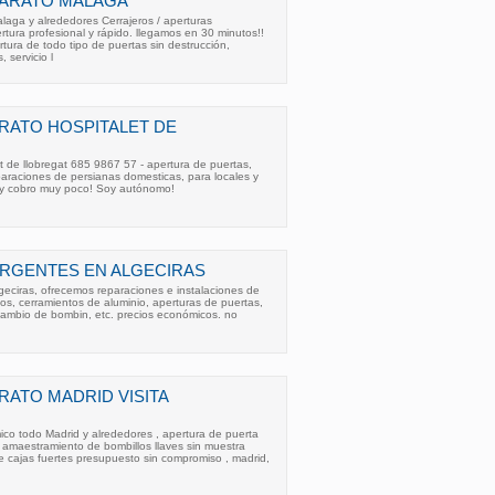
ARATO MALAGA
 y alrededores Cerrajeros / aperturas
rtura profesional y rápido. llegamos en 30 minutos!!
rtura de todo tipo de puertas sin destrucción,
 servicio l
RATO HOSPITALET DE
et de llobregat 685 9867 57 - apertura de puertas,
araciones de persianas domesticas, para locales y
n y cobro muy poco! Soy autónomo!
RGENTES EN ALGECIRAS
geciras, ofrecemos reparaciones e instalaciones de
cos, cerramientos de aluminio, aperturas de puertas,
 cambio de bombin, etc. precios económicos. no
ATO MADRID VISITA
ico todo Madrid y alrededores , apertura de puerta
 , amaestramiento de bombillos llaves sin muestra
e cajas fuertes presupuesto sin compromiso , madrid,