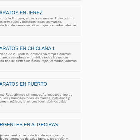
ARATOS EN JEREZ
ez de la Frontera, abrimos sin romper. Abrimos todo
s cerraduras y bombillos todas las marcas,
do tipo de cierres metálicos, rejas, cercados, abrimos
RATOS EN CHICLANA 1
clana de la Frontera, abrimos sin romper. Abrimos
biamos cerraduras y bombillos todas las marcas,
do tipo de cierres metálicos, rejas, cercados, abrimos
ARATOS EN PUERTO
rto Real, abrimos sin romper. Abrimos todo tipo de
uras y bombillos todas las marcas, instalamos y
rres metálicos, rejas, cercados, abrimos cajas
,
RGENTES EN ALGECIRAS
geciras, realizamos todo tipo de aperturas de
ículos, aperturas de cajas fuertes, reparación y