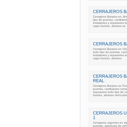
CERRAJEROS B
Cerrajeros Baratos en Jér
tipo de puertas, cambiamo
instalamos y reparamos to
cajas fuertes, abrimos ve
CERRAJEROS BA
Cerrajeros Baratos en Chi
todo tipo de puertas, cam
instalamos y reparamos to
cajas fuertes, abrimos
CERRAJEROS B
REAL
Cerrajeros Baratos en Pue
puertas, cambiamos cerrad
reparamos todo tipo de cie
fuertes, abrimos vehículos
CERRAJEROS U
1
Cerrajeros urgentes en al
puertas, aperturas de veh