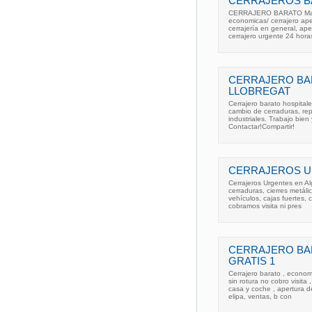
CERRAJEROS B
CERRAJERO BARATO Malaga
economicas/ cerrajero ape
cerrajería en general, ape
cerrajero urgente 24 horas,
CERRAJERO BA
LLOBREGAT
Cerrajero barato hospital
cambio de cerraduras, rep
industriales. Trabajo bie
Contactar!Compartir!
CERRAJEROS U
Cerrajeros Urgentes en Al
cerraduras, cierres metáli
vehículos, cajas fuertes,
cobramos visita ni pres
CERRAJERO BAR
GRATIS 1
Cerrajero barato , econom
sin rotura no cobro visita
casa y coche , apertura d
elipa, ventas, b con