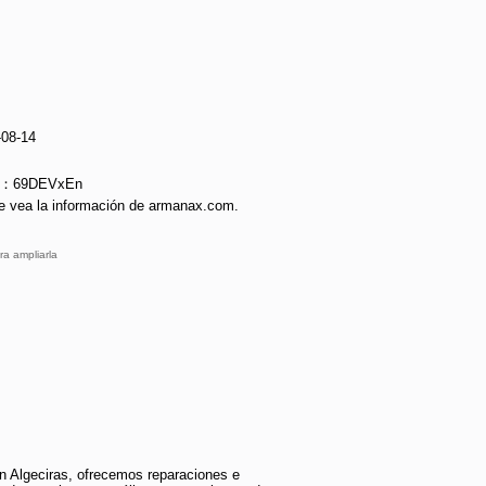
-08-14
ie：69DEVxEn
e vea la información de armanax.com.
ra ampliarla
n Algeciras, ofrecemos reparaciones e