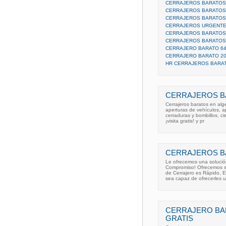
CERRAJEROS BARATOS
CERRAJEROS BARATOS 
CERRAJEROS BARATOS
CERRAJEROS URGENTE
CERRAJEROS BARATOS 
CERRAJEROS BARATOS
CERRAJERO BARATO 64
CERRAJERO BARATO 2
HR CERRAJEROS BARA
CERRAJEROS B
Cerrajeros baratos en alg
aperturas de vehículos, a
cerraduras y bombillos, ci
¡visita gratis! y pr
CERRAJEROS B
Le ofrecemos una solució
Compromiso! Ofrecemos ser
de Cerrajero es Rápido, 
sea capaz de ofrecerles 
CERRAJERO BAR
GRATIS