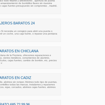
ico todo Madrid y alrededores , apertura de puerta
 , amaestramiento de bombillos llaves sin muestra
e cajas fuertes presupuesto sin compromiso , madrid,
AJEROS BARATOS 24
 Si necesita un cerrajero para abrir una puerta o
rir un coche, una caja fuerte, o reparar una persiana
ARATOS EN CHICLANA
clana de la Frontera, ofrecemos reparaciones e
s, cierres metálicos, cerramientos de aluminio,
ículos, cajas fuertes, cambio de bombin, etc. precios
 v
ARATOS EN CADIZ
iz, abrimos sin romper. Abrimos todo tipo de puertas,
ombillos todas las marcas, instalamos y reparamos
icos, rejas, cercados, abrimos cajas fuertes, abrimos
TO 685 72 99 96