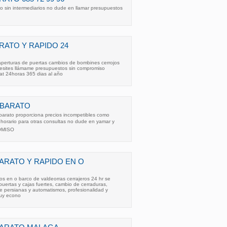
o sin intermediarios no dude en llamar presupuestos
ATO Y RAPIDO 24
 aperturas de puertas cambios de bombines cerrojos
ecesites llámame presupuestos sin compromiso
at 24horas 365 dias al año
 BARATO
barato proporciona precios incompetibles como
n horario para otras consultas no dude en yamar y
ROMISO
RATO Y RAPIDO EN O
dos en o barco de valdeorras cerrajeros 24 hr se
puertas y cajas fuertes, cambio de cerraduras,
de persianas y automatismos, profesionalidad y
muy econo