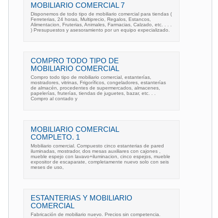
MOBILIARIO COMERCIAL 7
Disponemos de todo tipo de mobiliario comercial para tiendas (
Ferreterias, 24 horas, Multiprecio, Regalos, Estancos,
Alimentacion, Fruterias, Animales, Farmacias, Calzado, etc. . . .
) Presupuestos y asesoramiento por un equipo expecializado.
COMPRO TODO TIPO DE
MOBILIARIO COMERCIAL
Compro todo tipo de mobiliario comercial, estanterías,
mostradores, vitrinas, Frigoríficos, congeladores, estanterías
de almacén, procedentes de supermercados, almacenes,
papelerías, fruterías, tiendas de juguetes, bazar, etc. . .
Compro al contado y
MOBILIARIO COMERCIAL
COMPLETO. 1
Mobiliario comercial. Compuesto cinco estanterias de pared
iluminadas, mostrador, dos mesas auxiliares con cajones ,
mueble espejo con lavavo+iluminacion, cinco espejos, mueble
expositor de escaparate, completamente nuevo solo con seis
meses de uso,
ESTANTERIAS Y MOBILIARIO
COMERCIAL
Fabricación de mobiliario nuevo. Precios sin competencia.