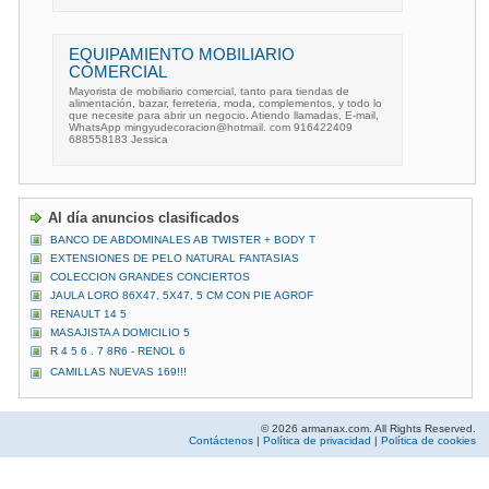
EQUIPAMIENTO MOBILIARIO
COMERCIAL
Mayorista de mobiliario comercial, tanto para tiendas de
alimentación, bazar, ferreteria, moda, complementos, y todo lo
que necesite para abrir un negocio. Atiendo llamadas, E-mail,
WhatsApp mingyudecoracion@hotmail. com 916422409
688558183 Jessica
Al día anuncios clasificados
BANCO DE ABDOMINALES AB TWISTER + BODY T
EXTENSIONES DE PELO NATURAL FANTASIAS
COLECCION GRANDES CONCIERTOS
JAULA LORO 86X47, 5X47, 5 CM CON PIE AGROF
RENAULT 14 5
MASAJISTA A DOMICILIO 5
R 4 5 6 . 7 8R6 - RENOL 6
CAMILLAS NUEVAS 169!!!
© 2026 armanax.com. All Rights Reserved.
Contáctenos
|
Política de privacidad
|
Política de cookies