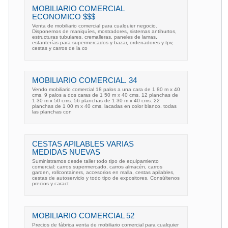
MOBILIARIO COMERCIAL
ECONOMICO $$$
Venta de mobiliario comercial para cualquier negocio.
Disponemos de maniquíes, mostradores, sistemas antihurtos,
estructuras tubulares, cremalleras, paneles de lamas,
estanterías para supermercados y bazar, ordenadores y tpv,
cestas y carros de la co
MOBILIARIO COMERCIAL. 34
Vendo mobiliario comercial 18 palos a una cara de 1 80 m x 40
cms. 9 palos a dos caras de 1 50 m x 40 cms. 12 planchas de
1 30 m x 50 cms. 56 planchas de 1 30 m x 40 cms. 22
planchas de 1 00 m x 40 cms. lacadas en color blanco. todas
las planchas con
CESTAS APILABLES VARIAS
MEDIDAS NUEVAS
Suministramos desde taller todo tipo de equipamiento
comercial: carros supermercado, carros almacén, carros
garden, rollcontainers, accesorios en malla, cestas apilables,
cestas de autoservicio y todo tipo de expositores. Consúltenos
precios y caract
MOBILIARIO COMERCIAL 52
Precios de fábrica venta de mobiliario comercial para cualquier