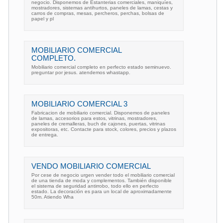
negocio. Disponemos de Estanterias comerciales, maniquíes,
mostradores, sistemas antihurtos, paneles de lamas, cestas y
carros de compras, mesas, percheros, perchas, bolsas de
papel y pl
MOBILIARIO COMERCIAL
COMPLETO.
Mobiliario comercial completo en perfecto estado seminuevo.
preguntar por jesus. atendemos whastapp.
MOBILIARIO COMERCIAL 3
Fabricacion de mobiliario comercial. Disponemos de paneles
de lamas, accesorios para estos, vitrinas, mostradores,
paneles de cremalleras, buch de cajones, puertas, vitrinas
expositoras, etc. Contacte para stock, colores, precios y plazos
de entrega.
VENDO MOBILIARIO COMERCIAL
Por cese de negocio urgen vender todo el mobiliario comercial
de una tienda de moda y complementos. También disponible
el sistema de seguridad antirrobo, todo ello en perfecto
estado. La decoración es para un local de aproximadamente
50m. Atiendo Wha