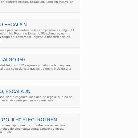
 en perfecto estado. Escala 3n. Tambien incluyo en
O ESCALA N
nes para los fuelles de las composiciones Talgo RD
bertren. No Roco, no Lima, no Fleischmann, no
 a cargo del comprador. Ingreso o transferencia en
 d
 TALGO 150
 del Talgo con 12 vagones y motor de la maquina
eal para coleccionista gastos de envío incluido a la
O, ESCALA 2N
ioso. son 7 vagones, mas uno de regalo, que no se
 se envia gratis porc mrw a peninsula
LGO III H0 ELECTROTREN
otren en caja, nuevo, con todos sus accesorios.
anches de cinematica corta, cambio de luces,
n. . . etc