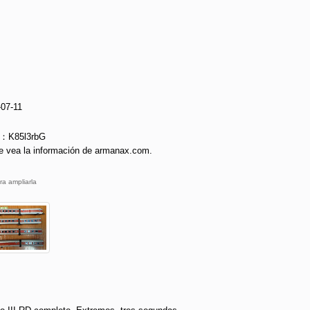
-07-11
e：K85l3rbG
e vea la información de armanax.com.
ra ampliarla