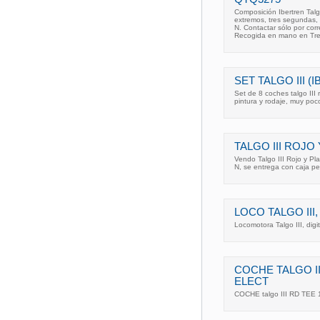
Composición Ibertren Tal
extremos, tres segundas, 
N. Contactar sólo por cor
Recogida en mano en Tr
SET TALGO III 
Set de 8 coches talgo III 
pintura y rodaje, muy poc
TALGO III ROJO
Vendo Talgo III Rojo y Pl
N, se entrega con caja per
LOCO TALGO III
Locomotora Talgo III, digit
COCHE TALGO II
ELECT
COCHE talgo III RD TEE 