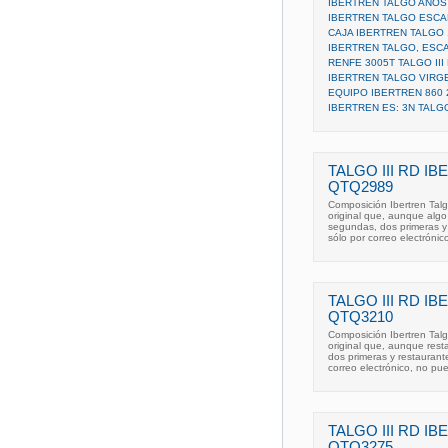
IBERTREN TALGO AÑOS
IBERTREN TALGO ESCA
CAJA IBERTREN TALGO 
IBERTREN TALGO, ESCA
RENFE 3005T TALGO II
IBERTREN TALGO VIRG
EQUIPO IBERTREN 860 
IBERTREN ES: 3N TALG
TALGO III RD 
QTQ2989
Composición Ibertren Talg
original que, aunque algo
segundas, dos primeras y 
sólo por correo electrónic
TALGO III RD 
QTQ3210
Composición Ibertren Talg
original que, aunque rest
dos primeras y restaurant
correo electrónico, no pu
TALGO III RD 
QTQ3275