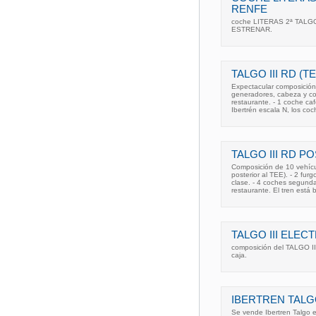
RENFE
coche LITERAS 2ª TALGO 
ESTRENAR.
TALGO III RD (T
Expectacular composición
generadores, cabeza y col
restaurante. - 1 coche ca
Ibertrén escala N, los co
TALGO III RD P
Composición de 10 vehícu
posterior al TEE). - 2 fu
clase. - 4 coches segunda
restaurante. El tren está
TALGO III ELEC
composición del TALGO 
caja.
IBERTREN TALG
Se vende Ibertren Talgo e