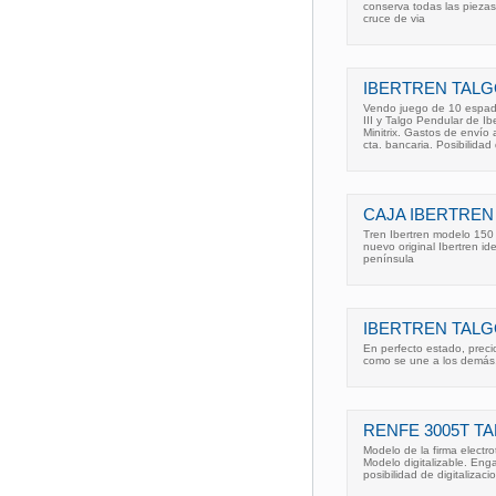
conserva todas las piezas
cruce de via
IBERTREN TALG
Vendo juego de 10 espadi
III y Talgo Pendular de I
Minitrix. Gastos de envío
cta. bancaria. Posibilidad
CAJA IBERTREN
Tren Ibertren modelo 150
nuevo original Ibertren id
península
IBERTREN TALG
En perfecto estado, prec
como se une a los demás,
RENFE 3005T TA
Modelo de la firma electr
Modelo digitalizable. Eng
posibilidad de digitalizacio