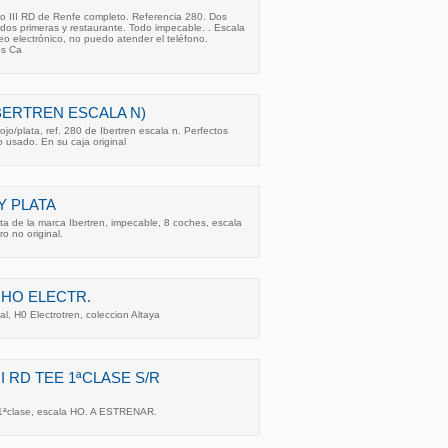
go III RD de Renfe completo. Referencia 280. Dos
dos primeras y restaurante. Todo impecable. . Escala
reo electrónico, no puedo atender el teléfono.
es Ca
(IBERTREN ESCALA N)
rojo/plata, ref. 280 de Ibertren escala n. Perfectos
o usado. En su caja original
 Y PLATA
ata de la marca Ibertren, impecable, 8 coches, escala
o no original.
, HO ELECTR.
al, H0 Electrotren, coleccion Altaya
I RD TEE 1ªCLASE S/R
1ªclase, escala HO. A ESTRENAR.