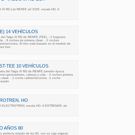
III RD List RENFE ref 3335. escala HO. A
EE) 14 VEHÍCULOS
 del Talgo III RD de RENFE (TEE). - 2 furgones
a. - 9 coches de primera clase. - 2 coches
fetería/cocina. El tren está basado en el modelo de
ches han
OST-TEE 10 VEHÍCULOS
los del Talgo III RD de RENFE (versión época
rgones generadores, cabeza y cola. - 2 coches primera
 clase. - 1 coche cafetería/cocina. -1 coche
 basado
TROTREN. HO
III ELECTROTREN, escala HO. A ESTRENAR, sin
O AÑOS 80
n perfecto estado de los 80. con su caja original,