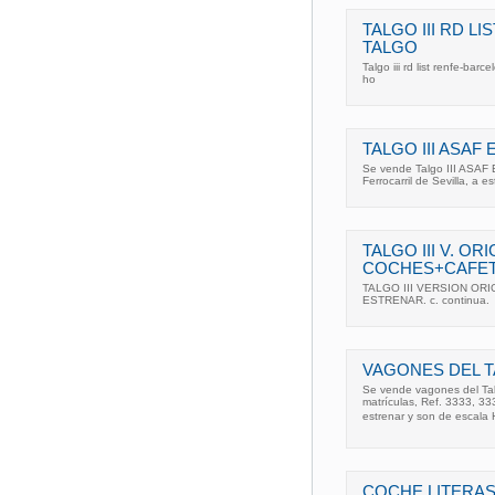
TALGO III RD L
TALGO
Talgo iii rd list renfe-bar
ho
TALGO III ASAF
Se vende Talgo III ASAF E
Ferrocarril de Sevilla, a 
TALGO III V. ORI
COCHES+CAFET
TALGO III VERSION ORIGI
ESTRENAR. c. continua.
VAGONES DEL TA
Se vende vagones del Talg
matrículas, Ref. 3333, 33
estrenar y son de escala H
COCHE LITERAS 2