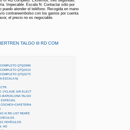
go III RD completo. Extremos, tres segundas,
ría. Impecable. Escala N. Contactar sólo por
no puedo atender el teléfono. Recogida en mano
vío contrareembolso con los gastos por cuenta
avor, el precio no es negociable.
BERTREN TALGO III RD COM
N COMPLETO QTQ2989
N COMPLETO QTQ3210
N COMPLETO QTQ3275
EN ESCALA N)
A
ECTR.
E 1ªCLASE S/R ELECT
NFE-BARCELONA TALGO
N ESPECIAL
 6 COCHES+CAFETERIA
I
O III RD LIST RENFE
VEHÍCULOS
 10 VEHÍCULOS
N. HO