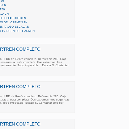
 80
LA N
150
LA 2N
I H0 ELECTROTREN
EN DEL CARMEN 2N
2N TALGO ESCALA N
O LVIRGEN DEL CARMEN
IBERTREN COMPLETO
o III RD de Renfe completo. Referencia 280. Caja
 restaurada, está completa. Dos extremos, tres
restaurante. Todo impecable. . Escala N. Contactar
o,
IBERTREN COMPLETO
o III RD de Renfe completo. Referencia 280. Caja
aurada, está completa. Dos extremos, tres segundas,
e. Todo impecable. Escala N. Contactar sólo por
e
IBERTREN COMPLETO