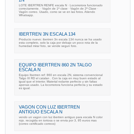
LOTE IBERTREN RENFE escala N · Locomotora funcionado
correctamente. · Vagón de 1ª clase · Vagón de 2ª Clase ·
Vagón correo. Usado, como se ve en las fotos. Atiendo
Whatsapp.
IBERTREN 3N ESCALA 134
Producto nuevo: ibertren 3n escala 134 nunca se ha usado
esta completo, solo la caja por debajo un poco rota de la
humedad mirar foto, se vende segun foto.
EQUIPO IBERTREN 860 2N TALGO
ESCALA N
Equipo Ibertren ref: 860 en escala 2N, sistema convencional
Talgo III RD el catalan . Con la caja en muy buen estado al
igual que el interior. Material rodante perfecto y sin faltas
apenas usado. La locomotora funciona perfecta y su estado
es igual.
VAGON CON LUZ IBERTREN
ANTIGUO ESCALA N
vendo un vagon con luz ibertren antiguo para escala N color
rojo. recogida en tortosa o se envia por 3, 95 euros mas
(correo certificado correos)