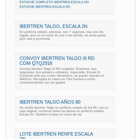
ESTUCHE COMPLETO IBERTREN ESCALA HO
ESTUCHE IBERTREN ESCALA HO
IBERTREN TALGO, ESCALA 2N
En perfecto estado, precioso. son 7 vagones, mas uno de
regalo, que no se como se une a los demás, se envia gratis
porc mrw a peninsula
CONVOY IBERTREN TALGO III RD
COM QTQ2918
Convoy Ibertren Talgo III RD completo. Extremos, tres
segundas, dos primers y cafatería. Impecable. Escala N.
Contactar sólo por correo electrónico, no puedo atender el
teléfono. Recogida en mano en Tres Cantos o envío
contrareembolso con los gastos
IBERTREN TALGO AÑOS 80
Se vende Ibertren Talgo en perfecto estado de los 80. con su
caja original, conserva todas las piezas en perfecto estado.
Escala 3n. Tambien incluyo en cruce de via
LOTE IBERTREN RENFE ESCALA
2N