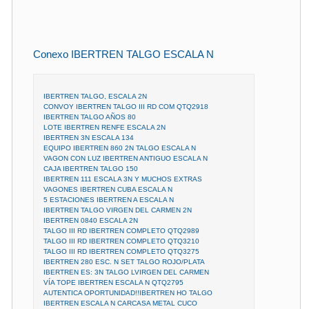
Conexo IBERTREN TALGO ESCALA N
IBERTREN TALGO, ESCALA 2N
CONVOY IBERTREN TALGO III RD COM QTQ2918
IBERTREN TALGO AÑOS 80
LOTE IBERTREN RENFE ESCALA 2N
IBERTREN 3N ESCALA 134
EQUIPO IBERTREN 860 2N TALGO ESCALA N
VAGON CON LUZ IBERTREN ANTIGUO ESCALA N
CAJA IBERTREN TALGO 150
IBERTREN 111 ESCALA 3N Y MUCHOS EXTRAS
VAGONES IBERTREN CUBA ESCALA N
5 ESTACIONES IBERTREN A ESCALA N
IBERTREN TALGO VIRGEN DEL CARMEN 2N
IBERTREN 0840 ESCALA 2N
TALGO III RD IBERTREN COMPLETO QTQ2989
TALGO III RD IBERTREN COMPLETO QTQ3210
TALGO III RD IBERTREN COMPLETO QTQ3275
IBERTREN 280 ESC. N SET TALGO ROJO/PLATA
IBERTREN ES: 3N TALGO LVIRGEN DEL CARMEN
VÍA TOPE IBERTREN ESCALA N QTQ2795
AUTENTICA OPORTUNIDAD!!IBERTREN HO TALGO
IBERTREN ESCALA N CARCASA METAL CUCO