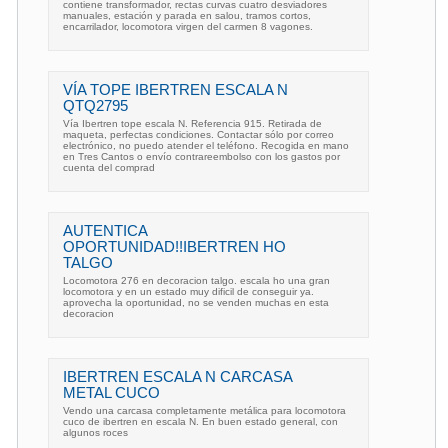
contiene transformador, rectas curvas cuatro desviadores
manuales, estación y parada en salou, tramos cortos,
encarrilador, locomotora virgen del carmen 8 vagones.
VÍA TOPE IBERTREN ESCALA N
QTQ2795
Vía Ibertren tope escala N. Referencia 915. Retirada de
maqueta, perfectas condiciones. Contactar sólo por correo
electrónico, no puedo atender el teléfono. Recogida en mano
en Tres Cantos o envío contrareembolso con los gastos por
cuenta del comprad
AUTENTICA
OPORTUNIDAD!!IBERTREN HO
TALGO
Locomotora 276 en decoracion talgo. escala ho una gran
locomotora y en un estado muy dificil de conseguir ya.
aprovecha la oportunidad, no se venden muchas en esta
decoracion
IBERTREN ESCALA N CARCASA
METAL CUCO
Vendo una carcasa completamente metálica para locomotora
cuco de ibertren en escala N. En buen estado general, con
algunos roces