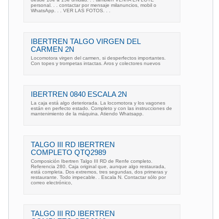
personal. . . contactar por mensaje milanuncios, mobil o
WhatsApp. . . VER LAS FOTOS. . .
IBERTREN TALGO VIRGEN DEL
CARMEN 2N
Locomotora virgen del carmen, si desperfectos importantes.
Con topes y trompetas intactas. Aros y colectores nuevos
IBERTREN 0840 ESCALA 2N
La caja está algo deteriorada. La locomotora y los vagones
están en perfecto estado. Completo y con las instrucciones de
mantenimiento de la máquina. Atiendo Whatsapp.
TALGO III RD IBERTREN
COMPLETO QTQ2989
Composición Ibertren Talgo III RD de Renfe completo.
Referencia 280. Caja original que, aunque algo restaurada,
está completa. Dos extremos, tres segundas, dos primeras y
restaurante. Todo impecable. . Escala N. Contactar sólo por
correo electrónico,
TALGO III RD IBERTREN