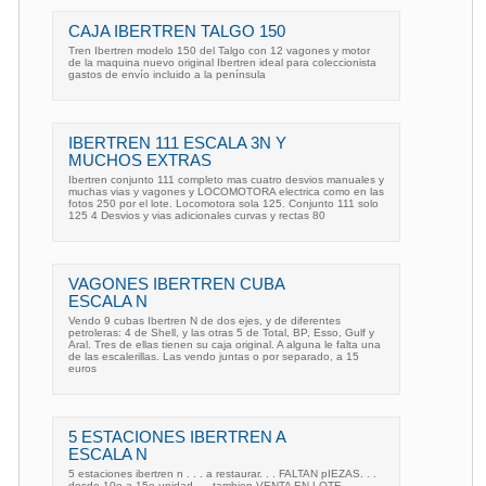
CAJA IBERTREN TALGO 150
Tren Ibertren modelo 150 del Talgo con 12 vagones y motor
de la maquina nuevo original Ibertren ideal para coleccionista
gastos de envío incluido a la península
IBERTREN 111 ESCALA 3N Y
MUCHOS EXTRAS
Ibertren conjunto 111 completo mas cuatro desvios manuales y
muchas vias y vagones y LOCOMOTORA electrica como en las
fotos 250 por el lote. Locomotora sola 125. Conjunto 111 solo
125 4 Desvios y vias adicionales curvas y rectas 80
VAGONES IBERTREN CUBA
ESCALA N
Vendo 9 cubas Ibertren N de dos ejes, y de diferentes
petroleras: 4 de Shell, y las otras 5 de Total, BP, Esso, Gulf y
Aral. Tres de ellas tienen su caja original. A alguna le falta una
de las escalerillas. Las vendo juntas o por separado, a 15
euros
5 ESTACIONES IBERTREN A
ESCALA N
5 estaciones ibertren n . . . a restaurar. . . FALTAN pIEZAS. . .
desde 10e a 15e unidad. . . tambien VENTA EN LOTE