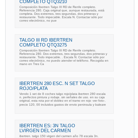
COMPLETO QTQ3210
Composición Ibertren Talgo III RD de Renfe completo.
Referencia 280. Caja original que, aunque restaurada, está
completa. Dos extremos, tres segundas, dos primeras y
restaurante. Todo impecable. Escala N. Contactar sólo por
correo electrónico, no pue
TALGO III RD IBERTREN
COMPLETO QTQ3275
Composición Ibertren Talgo III RD de Renfe completo.
Referencia 280. Dos extremos, tres segundas, dos primeras y
restaurante. Todo impecable. . Escala N. Contactar sólo por
correo electrónico, no puedo atender el teléfono. Recogida en
mano en Tres Ca
IBERTREN 280 ESC. N SET TALGO
ROJO/PLATA
Vendo 1 set de 8 coches talgo rojo/plata ibertren 280 escala
n. perfectos pintura y rodaje. sin señales de uso. en su caja
original, esta rota por el doblez en el tramo en rojo -ver foto-.
precio 120, 00 incluidos gastos de envio peninsula y baleare
IBERTREN ES: 3N TALGO
LVIRGEN DEL CARMEN
ibertren. talgo 150 virgen del carmen año 78 escala 3n.