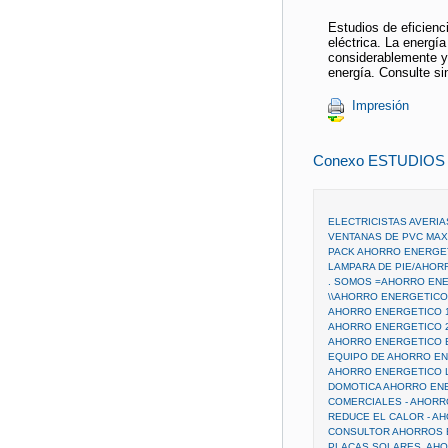
Estudios de eficienci
eléctrica. La energía
considerablemente y 
energía. Consulte s
Impresión
Conexo ESTUDIO
ELECTRICISTAS AVERI
VENTANAS DE PVC MA
PACK AHORRO ENERGE
LAMPARA DE PIE/AHOR
. SOMOS =AHORRO ENE
\\AHORRO ENERGETICO\
AHORRO ENERGETICO 
AHORRO ENERGETICO 
AHORRO ENERGETICO 
EQUIPO DE AHORRO E
AHORRO ENERGETICO 
DOMOTICA AHORRO EN
COMERCIALES - AHOR
REDUCE EL CALOR - AH
CONSULTOR AHORROS 
PLACAS SOLARES. AH