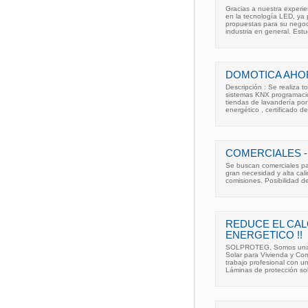
Gracias a nuestra experie
en la tecnología LED, y
propuestas para su negoci
industria en general. Estu
DOMOTICA AHO
Descripción : Se realiza t
sistemas KNX programació
tiendas de lavandería por 
energético , certificado d
COMERCIALES 
Se buscan comerciales pa
gran necesidad y alta cal
comisiones. Posibilidad d
REDUCE EL CAL
ENERGETICO !!
SOLPROTEG, Somos una em
Solar para Vivienda y Com
trabajo profesional con u
Láminas de protección so