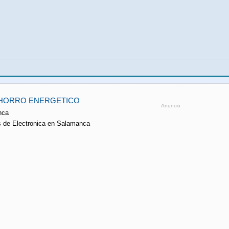
AHORRO ENERGETICO
Anuncio
nca
os de Electronica en Salamanca