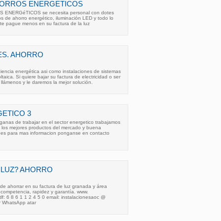
ORROS ENERGETICOS
NERGéTICOS se necesita personal con dotes
s de ahorro energético, iluminación LED y todo lo
nte pague menos en su factura de la luz
ES. AHORRO
iencia energética asi como instalaciones de sistemas
taica. Si quiere bajar su factura de electricidad o ser
llámenos y le daremos la mejor solución.
ETICO 3
anas de trabajar en el sector energetico trabajamos
 los mejores productos del mercado y buena
nes para mas informacion ponganse en contacto
 LUZ? AHORRO
de ahorrar en su factura de luz granada y área
n competencia, rapidez y garantía. www.
tlf: 6 8 6 1 1 2 4 5 0 email: instalacionesaoc @
r WhatsApp atar