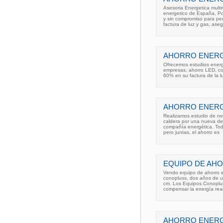
Asesoria Energetica multi
energetico de España, Port
y sin compromiso para pe
factura de luz y gas, ase
AHORRO ENERG
Ofrecemos estudios energ
empresas, ahorro LED, co
60% en su factura de la l
AHORRO ENERG
Realizamos estudio de ne
caldera por una nueva de
compañía energética. Toda
pero juntas, el ahorro es
EQUIPO DE AH
Vendo equipo de ahorro en
conopluss, dos años de us
cm. Los Equipos Conoplus
compensar la energía rea
AHORRO ENERG