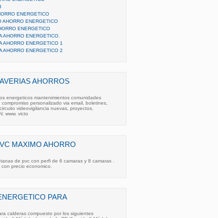
3
HORRO ENERGETICO
O AHORRO ENERGETICO
AHORRO ENERGETICO
A AHORRO ENERGETICO.
A AHORRO ENERGETICO 1
A AHORRO ENERGETICO 2
 AVERIAS AHORROS
orros energeticos mantenimientos comunidades
n compromiso personalizado via email, boletines,
 circuito videovigilancia nuevas, proyectos,
: www. victo
PVC MAXIMO AHORRO
ntanas de pvc con perfi de 6 camaras y 8 camaras .
 con precio economico.
ENERGETICO PARA
ra calderas compuesto por los siguientes