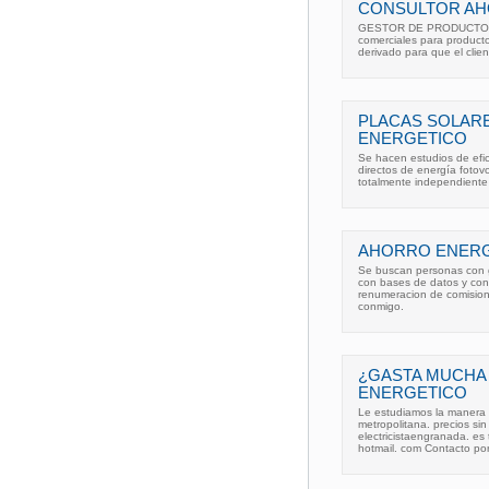
CONSULTOR AH
GESTOR DE PRODUCTOS E
comerciales para producto
derivado para que el clie
PLACAS SOLAR
ENERGETICO
Se hacen estudios de efic
directos de energía fotovol
totalmente independiente 
AHORRO ENERG
Se buscan personas con g
con bases de datos y con
renumeracion de comisio
conmigo.
¿GASTA MUCHA
ENERGETICO
Le estudiamos la manera 
metropolitana. precios si
electricistaengranada. es 
hotmail. com Contacto po