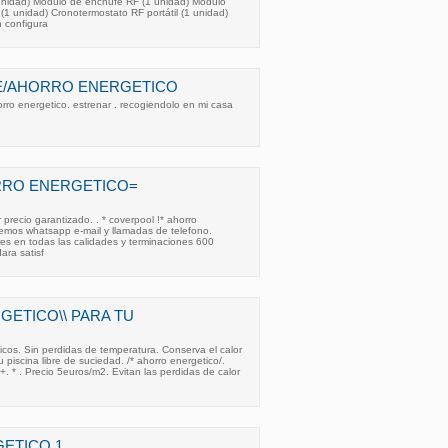
1 unidad) Módulo de enchufe RF (1 unidad) Módulo
(1 unidad) Cronotermostato RF portátil (1 unidad)
n configura
IE/AHORRO ENERGETICO
ro energetico. estrenar . recogiendolo en mi casa
RRO ENERGETICO=
 precio garantizado. . * coverpool !* ahorro
demos whatsapp e-mail y llamadas de telefono.
res en todas las calidades y terminaciones 600
ara satisf
GETICO\\ PARA TU
cos. Sin perdidas de temperatura. Conserva el calor
 piscina libre de suciedad. /* ahorro energetico/.
. * . Precio 5euros/m2. Evitan las perdidas de calor
ETICO 1