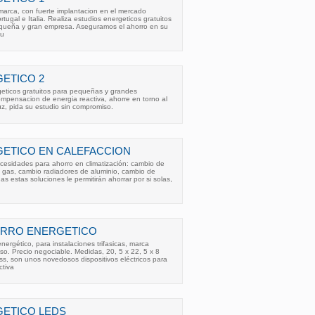
marca, con fuerte implantacion en el mercado
ugal e Italia. Realiza estudios energeticos gratuitos
queña y gran empresa. Aseguramos el ahorro en su
gu
ETICO 2
eticos gratuitos para pequeñas y grandes
mpensacion de energia reactiva, ahorre en torno al
uz, pida su estudio sin compromiso.
ETICO EN CALEFACCION
cesidades para ahorro en climatización: cambio de
 gas, cambio radiadores de aluminio, cambio de
s estas soluciones le permitirán ahorrar por si solas,
ORRO ENERGETICO
ergético, para instalaciones trifasicas, marca
o. Precio negociable. Medidas, 20, 5 x 22, 5 x 8
s, son unos novedosos dispositivos eléctricos para
ctiva
ETICO LEDS