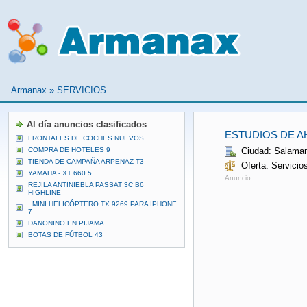
Armanax
»
SERVICIOS
Al día anuncios clasificados
ESTUDIOS DE 
FRONTALES DE COCHES NUEVOS
COMPRA DE HOTELES 9
Ciudad: Salama
TIENDA DE CAMPAÑA ARPENAZ T3
Oferta: Servici
YAMAHA - XT 660 5
Anuncio
REJILA ANTINIEBLA PASSAT 3C B6
HIGHLINE
. MINI HELICÓPTERO TX 9269 PARA IPHONE
7
DANONINO EN PIJAMA
BOTAS DE FÚTBOL 43