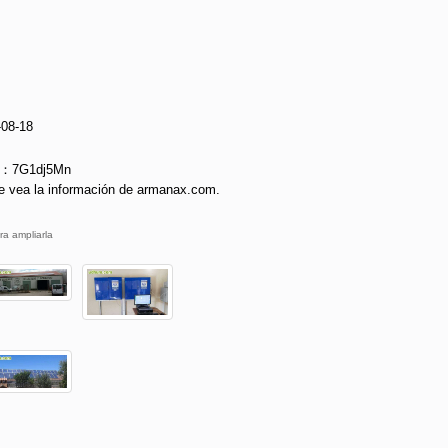
-08-18
ie：7G1dj5Mn
e vea la información de armanax.com.
ra ampliarla