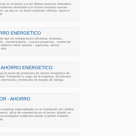
ncia en el sector y a los últimos avances obtenidos
a podemos demostrar con echos nuestras nuevas
o, ya sea en su local comercial, oficinas, naves e
di
RRO ENERGETICO
odo tipo de instalaciones eléctricas, domotica ,
n , mantenimiento , nuevos proyectos , control de
teléfono móvil, averías , urgencias, ahorro
e aho
- AHORRO ENERGETICO
ra la venta de productos de ahorro energético de
idad. Formación a cargo de la empresa. Excelentes
e promoción y formación de equipo de trabajo.
OR - AHORRO
presa especializada en la Instalación de Lámina
ercio, años de experiencia en el sector, abalan un
nos resultados evidentes desde el primer instante.
lar