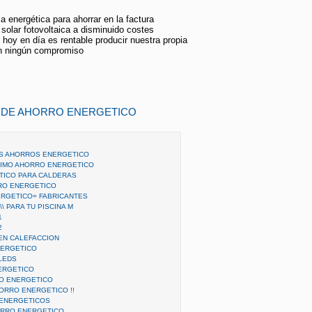
a energética para ahorrar en la factura
 solar fotovoltaica a disminuido costes
hoy en día es rentable producir nuestra propia
in ningún compromiso
S DE AHORRO ENERGETICO
AS AHORROS ENERGETICO
XIMO AHORRO ENERGETICO
TICO PARA CALDERAS
RO ENERGETICO
RGETICO= FABRICANTES
\ PARA TU PISCINA M
1
2
EN CALEFACCION
NERGETICO
LEDS
ERGETICO
RO ENERGETICO
ORRO ENERGETICO !!
ENERGETICOS
ORRO ENERGETICO