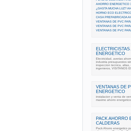
AHORRO ENERGETICO 
¿GASTA MUCHA LUZ? A
HORNO ECO ELECTRIC
CASA PREFABRICADA 
VENTANAS DE PVC PAR
VENTANAS DE PVC PAR
VENTANAS DE PVC PAR
ELECTRICISTAS
ENERGETICO
Electricidad, averias ah
industria presupuestos si
inspeccion tecnica, altas,
ingenieros, VISITANOS EN
VENTANAS DE 
ENERGETICO
instalacion y venta de ve
maximo ahorro energetico
PACK AHORRO 
CALDERAS
Pack Ahorro energetico pa