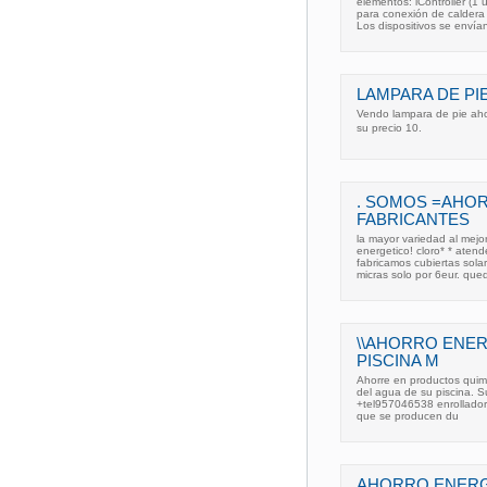
elementos: iController (
para conexión de caldera 
Los dispositivos se envía
LAMPARA DE P
Vendo lampara de pie ahor
su precio 10.
. SOMOS =AHO
FABRICANTES
la mayor variedad al mejor
energetico! cloro* * aten
fabricamos cubiertas sola
micras solo por 6eur. qued
\\AHORRO ENER
PISCINA M
Ahorre en productos quimi
del agua de su piscina. Su
+tel957046538 enrollador+
que se producen du
AHORRO ENERG