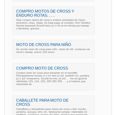
COMPRO MOTOS DE CROSS Y
ENDURO ROTAS. . . .
Hola compro motos de cross o enduro averiadas de motor,
siniestros, rotas, viejas, de baja pago al contado, Ktm Yamaha
Honda kawasaki Suzuki beta yz cr xk wr rm ofertas por wasap
o llamadas. gracias. .
MOTO DE CROSS PARA NIÑO
Se vende moto de cross para niño. motor de 49. contactar via
movil o wasap. precio 150 euros
COMPRO MOTO DE CROSS
Compro moto de cross para iniciarme en el mundillo.
Principalmente honda cr y crf, ktm sx sxf. también tm, yamaha
yz o yzf, husqvarna, Suzuki rm rmz, kx kxf. . . me da igual la
cilindrada 125, 144, 150, 250 350 450. . . y si hubiera que
reparsarla de
CABALLETE PARA MOTO DE
CROSS
Caballetes y elevadores para motos de cross y trial. honda,
yamaha, suzuqui, ktm. etc. fabricacion propia. materiales en
perfileria, cuadrada, grueso de 2mm, madera muy resistente.