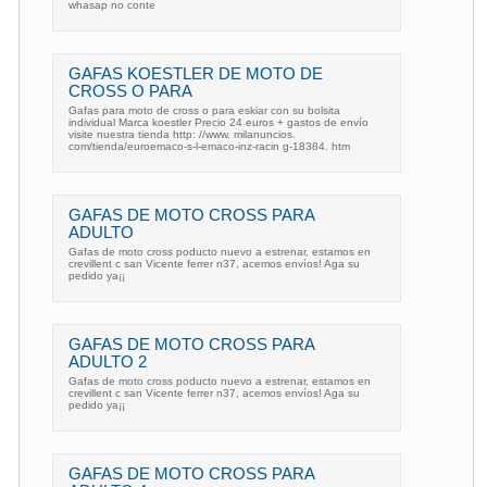
whasap no conte
GAFAS KOESTLER DE MOTO DE
CROSS O PARA
Gafas para moto de cross o para eskiar con su bolsita
individual Marca koestler Precio 24 euros + gastos de envío
visite nuestra tienda http: //www. milanuncios.
com/tienda/euroemaco-s-l-emaco-inz-racin g-18384. htm
GAFAS DE MOTO CROSS PARA
ADULTO
Gafas de moto cross poducto nuevo a estrenar, estamos en
crevillent c san Vicente ferrer n37, acemos envíos! Aga su
pedido ya¡¡
GAFAS DE MOTO CROSS PARA
ADULTO 2
Gafas de moto cross poducto nuevo a estrenar, estamos en
crevillent c san Vicente ferrer n37, acemos envíos! Aga su
pedido ya¡¡
GAFAS DE MOTO CROSS PARA