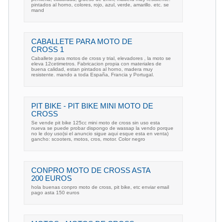
pintados al horno, colores, rojo, azul, verde, amarillo. etc. se
mand
CABALLETE PARA MOTO DE
CROSS 1
Caballete para motos de cross y trial, elevadores , la moto se
eleva 12cetimetros. Fabricacion propia con materiales de
buena calidad, estan pintados al horno, madera muy
resistente. mando a toda España, Francia y Portugal.
PIT BIKE - PIT BIKE MINI MOTO DE
CROSS
Se vende pit bike 125cc mini moto de cross sin uso esta
nueva se puede probar dispongo de wassap la vendo porque
no le doy uso(si el anuncio sigue aqui esque esta en venta)
gancho: scooters, motos, cros, motor. Color negro
CONPRO MOTO DE CROSS ASTA
200 EUROS
hola buenas conpro moto de cross, pit bike, etc enviar email
pago asta 150 euros