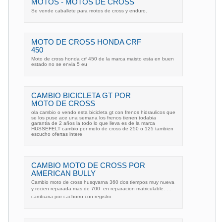
MOTOS - MOTOS DE CROSS
Se vende caballete para motos de cross y enduro.
MOTO DE CROSS HONDA CRF
450
Moto de cross honda crf 450 de la marca maisto esta en buen
estado no se envia 5 eu
CAMBIO BICICLETA GT POR
MOTO DE CROSS
ola cambio o vendo esta bicicleta gt con frenos hidraulicos que
se los puse ace una semana los frenos tienen todabia
garantia de 2 años la todo lo que lleva es de la marca
HUSSEFELT cambio por moto de cross de 250 o 125 tambien
escucho ofertas intere
CAMBIO MOTO DE CROSS POR
AMERICAN BULLY
Cambio moto de cross husqvarna 360 dos tiempos muy nueva
y recien reparada mas de 700  en reparacion matriculable. . .
cambiaria por cachorro con registro