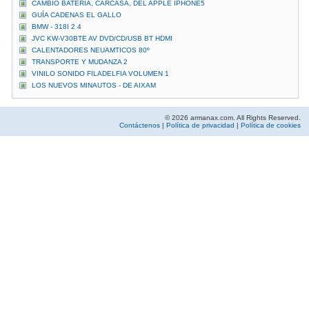
CAMBIO BATERIA, CARCASA, DEL APPLE IPHONE5
GUÍA CADENAS EL GALLO
BMW - 318I 2 4
JVC KW-V30BTE AV DVD/CD/USB BT HDMI
CALENTADORES NEUAMTICOS 80º
TRANSPORTE Y MUDANZA 2
VINILO SONIDO FILADELFIA VOLUMEN 1
LOS NUEVOS MINAUTOS - DE AIXAM
© 2026 armanax.com. All Rights Reserved.
Contáctenos
|
Política de privacidad
|
Política de cookies