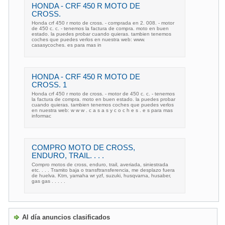
HONDA - CRF 450 R MOTO DE
CROSS.
Honda crf 450 r moto de cross. - comprada en 2. 008. - motor
de 450 c. c. - tenemos la factura de compra. moto en buen
estado. la puedes probar cuando quieras. tambien tenemos
coches que puedes verlos en nuestra web: www.
casasycoches. es para mas in
HONDA - CRF 450 R MOTO DE
CROSS. 1
Honda crf 450 r moto de cross. - motor de 450 c. c. - tenemos
la factura de compra. moto en buen estado. la puedes probar
cuando quieras. tambien tenemos coches que puedes verlos
en nuestra web: w w w . c a s a s y c o c h e s . e s para mas
informac
COMPRO MOTO DE CROSS,
ENDURO, TRAIL. . . .
Compro motos de cross, enduro, trail, averiada, siniestrada
etc. . . . Tramito baja o transftransferencia, me desplazo fuera
de huelva. Ktm, yamaha wr yzf, suzuki, husqvarna, husaber,
gas gas . . . . .
Al día anuncios clasificados