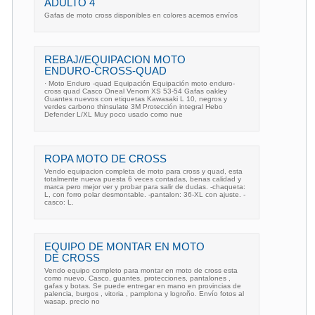
ADULTO 4
Gafas de moto cross disponibles en colores acemos envíos
REBAJ//EQUIPACION MOTO
ENDURO-CROSS-QUAD
· Moto Enduro -quad Equipación Equipación moto enduro-
cross quad Casco Oneal Venom XS 53-54 Gafas oakley
Guantes nuevos con etiquetas Kawasaki L 10, negros y
verdes carbono thinsulate 3M Protección integral Hebo
Defender L/XL Muy poco usado como nue
ROPA MOTO DE CROSS
Vendo equipacion completa de moto para cross y quad, esta
totalmente nueva puesta 6 veces contadas, benas calidad y
marca pero mejor ver y probar para salir de dudas. -chaqueta:
L, con forro polar desmontable. -pantalon: 36-XL con ajuste. -
casco: L.
EQUIPO DE MONTAR EN MOTO
DE CROSS
Vendo equipo completo para montar en moto de cross esta
como nuevo. Casco, guantes, protecciones, pantalones ,
gafas y botas. Se puede entregar en mano en provincias de
palencia, burgos , vitoria , pamplona y logroño. Envío fotos al
wasap. precio no