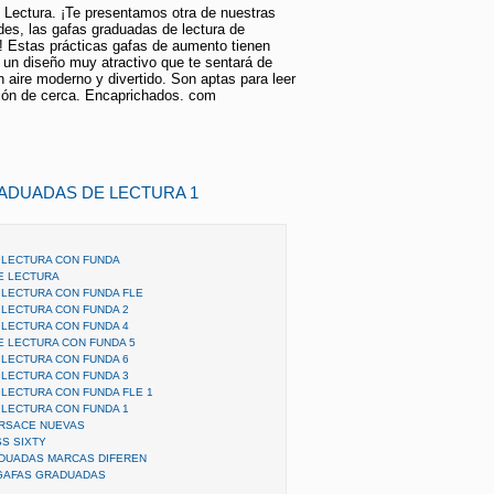
Lectura. ¡Te presentamos otra de nuestras
es, las gafas graduadas de lectura de
 Estas prácticas gafas de aumento tienen
 y un diseño muy atractivo que te sentará de
n aire moderno y divertido. Son aptas para leer
sión de cerca. Encaprichados. com
ADUADAS DE LECTURA 1
 LECTURA CON FUNDA
E LECTURA
LECTURA CON FUNDA FLE
LECTURA CON FUNDA 2
LECTURA CON FUNDA 4
 LECTURA CON FUNDA 5
LECTURA CON FUNDA 6
LECTURA CON FUNDA 3
LECTURA CON FUNDA FLE 1
LECTURA CON FUNDA 1
RSACE NUEVAS
S SIXTY
ADUADAS MARCAS DIFEREN
 GAFAS GRADUADAS