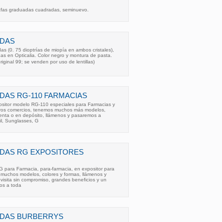
afas graduadas cuadradas, seminuevo.
DAS
 (0. 75 dioptrías de miopía en ambos cristales),
as en Opticalia. Color negro y montura de pasta.
iginal 99; se venden por uso de lentillas)
DAS RG-110 FARMACIAS
sitor modelo RG-110 especiales para Farmacias y
tros comercios, tenemos muchos más modelos,
enta o en depósito, llámenos y pasaremos a
eil, Sunglasses, G
DAS RG EXPOSITORES
 para Farmacia, para-farmacia, en expositor para
 muchos modelos, colores y formas, llámenos y
isita sin compromiso, grandes beneficios y un
mos a toda
DAS BURBERRYS