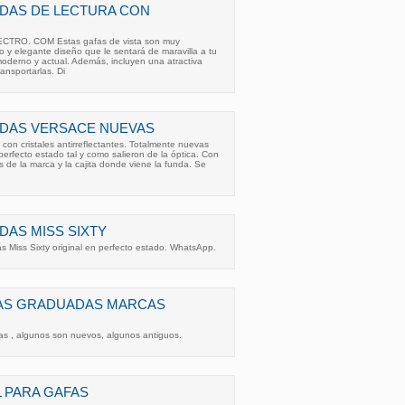
DAS DE LECTURA CON
RO. COM Estas gafas de vista son muy
 y elegante diseño que le sentará de maravilla a tu
oderno y actual. Además, incluyen una atractiva
ansportarlas. Di
DAS VERSACE NUEVAS
on cristales antirreflectantes. Totalmente nuevas
perfecto estado tal y como salieron de la óptica. Con
es de la marca y la cajita donde viene la funda. Se
AS MISS SIXTY
 Miss Sixty original en perfecto estado. WhatsApp.
FAS GRADUADAS MARCAS
as , algunos son nuevos, algunos antiguos.
 PARA GAFAS