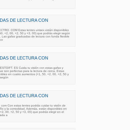
DAS DE LECTURA CON
O. COM Estas lentes unisex están disponibles
0, +2, 00, +2, 50 y +3, 00) que podrás elegir según
. Las gafas graduadas de lectura con funda flexible
ico
DAS DE LECTURA CON
GIFT. ES Cuida tu visión con estas gafas y
 que son perfectas para la lectura de cerca. Estas
nibles en cuatro aumentos (+1, 50, +2, 00, +2, 50 y
r según
DAS DE LECTURA CON
 com Con estas lentes podrás cuidar tu visión de
seño y la comodidad. Además, están disponibles en
+2, 00, +2, 50 y +3, 00) que podrás elegir en el
ada a