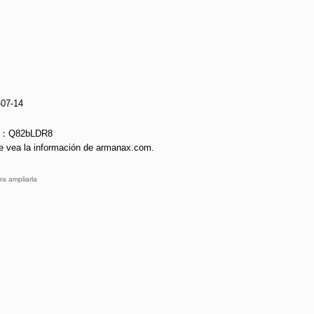
-07-14
ie：Q82bLDR8
e vea la información de armanax.com.
ra ampliarla