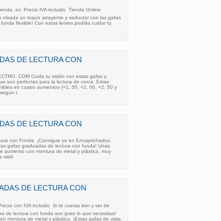
da. es  Precio IVA incluido  Tienda Online 
tu mirada un toque atrayente y seductor con las gafas
funda flexible! Con estas lentes podrás cuidar tu
DAS DE LECTURA CON
O. COM Cuida tu visión con estas gafas y
 que son perfectas para la lectura de cerca. Estas
nibles en cuatro aumentos (+1, 50, +2, 00, +2, 50 y
 según t
DAS DE LECTURA CON
ura con Funda. ¡Consigue ya en Encaprichados.
tras gafas graduadas de lectura con funda! Unas
 de aumento con montura de metal y plástico, muy
a visió
ADAS DE LECTURA CON
recio con IVA incluido  Si te cuesta leer y ver de
as de lectura con funda son justo lo que necesitas!
n montura de metal y plástico. ¡Estas gafas de vista