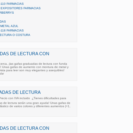
110 FARMACIAS
 EXPOSITORES FARMACIAS
URBERRYS
DAS
METAL AZUL
118 FARMACIAS
LECTURA O COSTURA
DAS DE LECTURA CON
 cerca, ¡las gafas graduadas de lectura con funda
as! Unas gafas de aumento con montura de metal y
 vista para leer son muy elegantes y asequibles!
Var
ADAS DE LECTURA
Precio con IVA incluido  ¿Tienes dificultades para
as de lectura serán una gran ayuda! Unas gafas de
lástico de varios colores y diferentes aumentos (+1,
DAS DE LECTURA CON