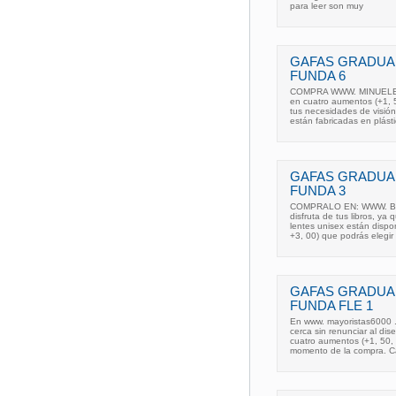
para leer son muy
GAFAS GRADUA
FUNDA 6
COMPRA WWW. MINUELECTR
en cuatro aumentos (+1, 5
tus necesidades de visión
están fabricadas en plást
GAFAS GRADUA
FUNDA 3
COMPRALO EN: WWW. BEST
disfruta de tus libros, ya
lentes unisex están dispo
+3, 00) que podrás elegi
GAFAS GRADUA
FUNDA FLE 1
En www. mayoristas6000 .
cerca sin renunciar al di
cuatro aumentos (+1, 50, 
momento de la compra. C