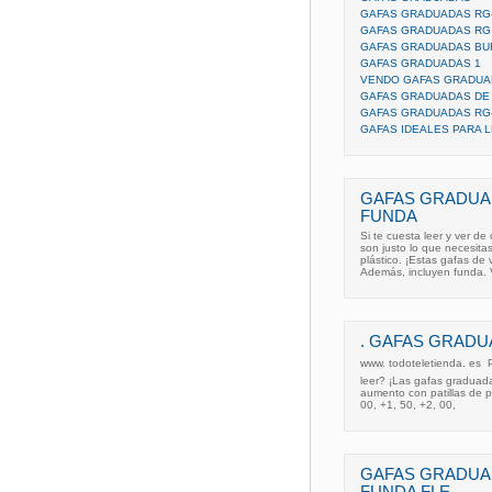
GAFAS GRADUADAS RG-
GAFAS GRADUADAS RG
GAFAS GRADUADAS B
GAFAS GRADUADAS 1
VENDO GAFAS GRADUA
GAFAS GRADUADAS DE 
GAFAS GRADUADAS RG-
GAFAS IDEALES PARA 
GAFAS GRADUA
FUNDA
Si te cuesta leer y ver de
son justo lo que necesit
plástico. ¡Estas gafas de
Además, incluyen funda. 
. GAFAS GRADU
www. todoteletienda. es  
leer? ¡Las gafas graduad
aumento con patillas de p
00, +1, 50, +2, 00,
GAFAS GRADUA
FUNDA FLE