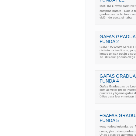
MAS INFO www. todoteletien
comprar, barato - Dale a 
graduadas de lectura con 
visión de cerca sin aba
GAFAS GRADUA
FUNDA 2
COMPRA WWW. MINUELECTR
disfruta de tus libros, ya
lentes unisex están dispo
+3, 00) que podrás elegir
GAFAS GRADUA
FUNDA 4
Gafas Graduadas de Lect
com al mejor precio nues
prácticas y ligeras gafas
útiles para leer y mejorar l
+GAFAS GRADU
FUNDA 5
www. todoteletienda. es  P
cerca, ¡las gafas graduad
Unas gafas de aumento co