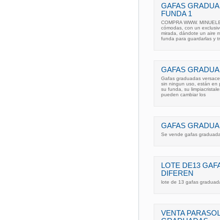
GAFAS GRADUA
FUNDA 1
COMPRA WWW. MINUELECT
cómodas, con un exclusivo
mirada, dándote un aire m
funda para guardarlas y tr
GAFAS GRADUA
Gafas graduadas versace c
sin ningun uso, están en 
su funda, su limpiacristal
pueden cambiar los
GAFAS GRADUAD
Se vende gafas graduadas
LOTE DE13 GA
DIFEREN
lote de 13 gafas graduad
VENTA PARASOL