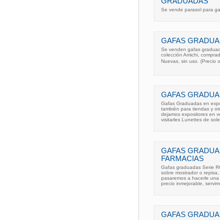
GRADUADAS
Se vende parasol para g
GAFAS GRADUA
Se venden gafas graduadas
colección Amichi, comprad
Nuevas, sin uso. (Precio or
GAFAS GRADUA
Gafas Graduadas en expo
también para tiendas y o
dejamos expositores en v
visitarles Lunettes de sol
GAFAS GRADUA
FARMACIAS
Gafas graduadas Serie RG
sobre mostrador o repisa,
pasaremos a hacerle una v
precio inmejorable, servi
GAFAS GRADUA