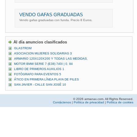
VENDO GAFAS GRADUADAS
Vendo gafas graduadas con funda. Precio 8 Euros.
Al día anuncios clasificados
GLASTROM
ASOCIACION MUJERES SOLIDARIAS 3
ARMARIO 120X120X200 Y TODAS LAS MEDIDAS.
MOTOR BMW SERIE 7 (E38) 740I | 0. 94
LIBRO DE PRIMEROS AUXILIOS 1
FOTÓGRAFO PARA EVENTOS 5
ÁTICO EN PRIMERA LÍNEA PLAYA DE PILES
SAN JAVIER - CALLE SAN JOSÉ 10
© 2026 armanax.com. All Rights Reserved.
Contáctenos
|
Política de privacidad
|
Política de cookies