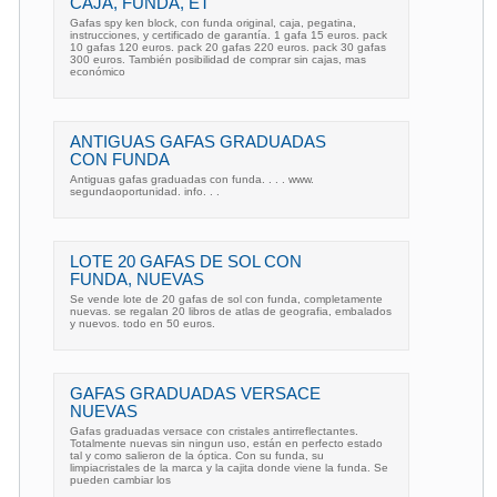
CAJA, FUNDA, ET
Gafas spy ken block, con funda original, caja, pegatina,
instrucciones, y certificado de garantía. 1 gafa 15 euros. pack
10 gafas 120 euros. pack 20 gafas 220 euros. pack 30 gafas
300 euros. También posibilidad de comprar sin cajas, mas
económico
ANTIGUAS GAFAS GRADUADAS
CON FUNDA
Antiguas gafas graduadas con funda. . . . www.
segundaoportunidad. info. . .
LOTE 20 GAFAS DE SOL CON
FUNDA, NUEVAS
Se vende lote de 20 gafas de sol con funda, completamente
nuevas. se regalan 20 libros de atlas de geografia, embalados
y nuevos. todo en 50 euros.
GAFAS GRADUADAS VERSACE
NUEVAS
Gafas graduadas versace con cristales antirreflectantes.
Totalmente nuevas sin ningun uso, están en perfecto estado
tal y como salieron de la óptica. Con su funda, su
limpiacristales de la marca y la cajita donde viene la funda. Se
pueden cambiar los