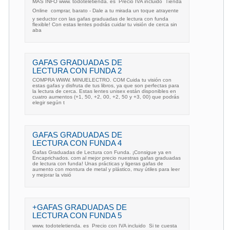
MAS INFO www. todoteletienda. es  Precio IVA incluido  Tienda
Online  comprar, barato - Dale a tu mirada un toque atrayente
y seductor con las gafas graduadas de lectura con funda
flexible! Con estas lentes podrás cuidar tu visión de cerca sin
aba
GAFAS GRADUADAS DE
LECTURA CON FUNDA 2
COMPRA WWW. MINUELECTRO. COM Cuida tu visión con
estas gafas y disfruta de tus libros, ya que son perfectas para
la lectura de cerca. Estas lentes unisex están disponibles en
cuatro aumentos (+1, 50, +2, 00, +2, 50 y +3, 00) que podrás
elegir según t
GAFAS GRADUADAS DE
LECTURA CON FUNDA 4
Gafas Graduadas de Lectura con Funda. ¡Consigue ya en
Encaprichados. com al mejor precio nuestras gafas graduadas
de lectura con funda! Unas prácticas y ligeras gafas de
aumento con montura de metal y plástico, muy útiles para leer
y mejorar la visió
+GAFAS GRADUADAS DE
LECTURA CON FUNDA 5
www. todoteletienda. es  Precio con IVA incluido  Si te cuesta