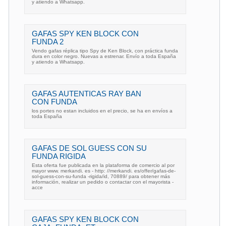
y atiendo a Whatsapp.
GAFAS SPY KEN BLOCK CON
FUNDA 2
Vendo gafas réplica tipo Spy de Ken Block, con práctica funda
dura en color negro. Nuevas a estrenar. Envío a toda España
y atiendo a Whatsapp.
GAFAS AUTENTICAS RAY BAN
CON FUNDA
los portes no estan incluidos en el precio, se ha en envíos a
toda España
GAFAS DE SOL GUESS CON SU
FUNDA RIGIDA
Esta oferta fue publicada en la plataforma de comercio al por
mayor www. merkandi. es - http: //merkandi. es/offer/gafas-de-
sol-guess-con-su-funda -rigida/id, 70889/ para obtener más
información, realizar un pedido o contactar con el mayorista -
acce
GAFAS SPY KEN BLOCK CON