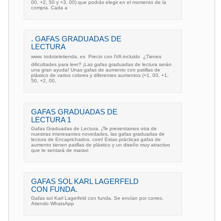
00, +2, 50 y +3, 00) que podrás elegir en el momento de la
compra. Cada a
. GAFAS GRADUADAS DE
LECTURA
www. todoteletienda. es  Precio con IVA incluido  ¿Tienes
dificultades para leer? ¡Las gafas graduadas de lectura serán
una gran ayuda! Unas gafas de aumento con patillas de
plástico de varios colores y diferentes aumentos (+1, 00, +1,
50, +2, 00,
GAFAS GRADUADAS DE
LECTURA 1
Gafas Graduadas de Lectura. ¡Te presentamos otra de
nuestras interesantes novedades, las gafas graduadas de
lectura de Encaprichados. com! Estas prácticas gafas de
aumento tienen patillas de plástico y un diseño muy atractivo
que te sentará de maravi
GAFAS SOL KARL LAGERFELD
CON FUNDA.
Gafas sol Karl Lagerfeld con funda. Se envían por correo.
Atiendo WhatsApp