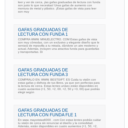
leer y ver de cerca, ¡las gafas graduadas de lectura con funda
son justo lo que necesitas! Unas gafas de aumento con
montura de metal y plástico. ¡Estas gafas de vista para leer
son muy
GAFAS GRADUADAS DE
LECTURA CON FUNDA 1
COMPRA WWW. MINUELECTRO. COM Estas gafas de vista
son muy cómodas, con un exclusivo y elegante diseño que le
sentará de maravilla a tu mirada, dándote un aire moderno y
actual. Además, incluyen una atractiva funda para guardarlas
y transportarlas. Di
GAFAS GRADUADAS DE
LECTURA CON FUNDA 3
COMPRALO EN: WWW. BESTGIFT. ES Cuida tu visión con
estas gafas y disfruta de tus libros, ya que son perfectas para
la lectura de cerca. Estas lentes unisex están disponibles en
cuatro aumentos (+1, 50, +2, 00, +2, 50 y +3, 00) que podrás
elegir según
GAFAS GRADUADAS DE
LECTURA CON FUNDA FLE 1
En www. mayoristas6000 . com Con estas lentes podrás cuidar
tu visión de cerca sin renunciar al diseño y la comodidad.
Además, están disponibles en cuatro aumentos (+1, 50, +2,