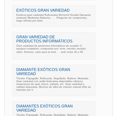
EXÓTICOS GRAN VARIEDAD
Exóticos gran variedad Ruficaudas Bichenof Goulds Diamante
moteado Modestos Baberos. . . . Pregunte sin compromiso,
hago ofertas por lotes
GRAN VARIEDAD DE
PRODUCTOS INFORMÁTICOS
Gran variedad de productos informáticos de ocasión !!!
equipos completos, compuesto por: torre, monitor, teclado,
ratón, ficheros, carro para la torre. . . todo entre 30 y 90
DIAMANTE EXÓTICOS GRAN
VARIEDAD
Tricolor. Papagallo. Ruficauda. Degollado. Babero. Moteado.
Gran variedad con anilla federativa disponibles clásicos,
mutaciones de opal, bruno, isabela, etc. Gran variedad y
calidad depurada. Muchos de ellos de criación natural Sólo se
mandan por tr
DIAMANTES EXÓTICOS GRAN
VARIEDAD
Tricolor. Papagallo. Ruficauda. Degollado. Babero. Moteado.