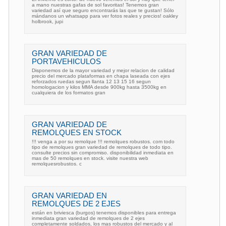
a mano nuestras gafas de sol favoritas! Tenemos gran
variedad así que seguro encontrarás las que te gustan! Sólo
mándanos un whatsapp para ver fotos reales y precios! oakley
holbrook, jupi
GRAN VARIEDAD DE
PORTAVEHICULOS
Disponemos de la mayor variedad y mejor relacion de calidad
precio del mercado plataformas en chapa laseada con ejes
reforzados ruedas segun llanta 12 13 15 16 segun
homologacion y kilos MMA desde 900kg hasta 3500kg en
cualquiera de los formatos gran
GRAN VARIEDAD DE
REMOLQUES EN STOCK
!!! venga a por su remolque !!! remolques robustos. com todo
tipo de remolques gran variedad de remolques de todo tipo.
consulte precios sin compromiso. disponibilidad inmediata en
mas de 50 remolques en stock. visite nuestra web
remolquesrobustos. c
GRAN VARIEDAD EN
REMOLQUES DE 2 EJES
están en briviesca (burgos) tenemos disponibles para entrega
inmediata gran variedad de remolques de 2 ejes
completamente soldados, los mas robustos del mercado y al