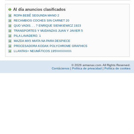
Al día anuncios clasificados
ROPA BEBÉ SEGUNDA MANO 2
RECAMBIOS COCHES SIN CARNET 20
QUO VADIS. . . ? ENRIQUE SIENKIEWICZ 1923
TRANSPORTES Y MUDANZAS JUAN Y JAVIER 5
PILA LAVADERO. 1
MAZDA MX5 MIATA NA PARA DESPIECE
PROCESADORA KODAK POLYCHROME GRAFHICS
LLANTAS+ NEUMÁTICOS 195\\\\\\\\\\\\\\\\\
© 2026 armanax.com. All Rights Reserved.
Contáctenos
|
Política de privacidad
|
Política de cookies