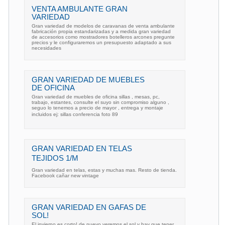
VENTA AMBULANTE GRAN
VARIEDAD
Gran variedad de modelos de caravanas de venta ambulante
fabricación propia estandarizadas y a medida gran variedad
de accesorios como mostradores botelleros arcones pregunte
precios y le configuraremos un presupuesto adaptado a sus
necesidades
GRAN VARIEDAD DE MUEBLES
DE OFICINA
Gran variedad de muebles de oficina sillas , mesas, pc,
trabajo, estantes, consulte el suyo sin compromiso alguno ,
seguo lo tenemos a precio de mayor , entrega y montaje
incluidos ej: sillas conferencia foto 89
GRAN VARIEDAD EN TELAS
TEJIDOS 1/M
Gran variedad en telas, estas y muchas mas. Resto de tienda.
Facebook cañar new vintage
GRAN VARIEDAD EN GAFAS DE
SOL!
El invierno es corto! de nuevo veremos el sol y hay que tener