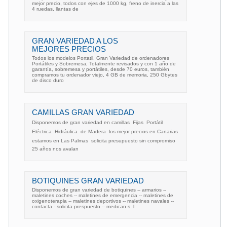
mejor precio, todos con ejes de 1000 kg, freno de inercia a las
4 ruedas, llantas de
GRAN VARIEDAD A LOS
MEJORES PRECIOS
Todos los modelos Portatil. Gran Variedad de ordenadores
Portátiles y Sobremesa, Totalmente revisados y con 1 año de
garantía, sobremesa y portátiles, desde 70 euros, también
compramos tu ordenador viejo, 4 GB de memoria, 250 Gbytes
de disco duro
CAMILLAS GRAN VARIEDAD
Disponemos de gran variedad en camillas  Fijas  Portátil 
Eléctrica  Hidráulica  de Madera  los mejor precios en Canarias 
estamos en Las Palmas  solicita presupuesto sin compromiso 
25 años nos avalan
BOTIQUINES GRAN VARIEDAD
Disponemos de gran variedad de botiquines -- armarios --
maletines coches -- maletines de emergencia -- maletines de
oxigenoterapia -- maletines deportivos -- maletines navales --
contacta - solicita prespuesto -- medican s. l.