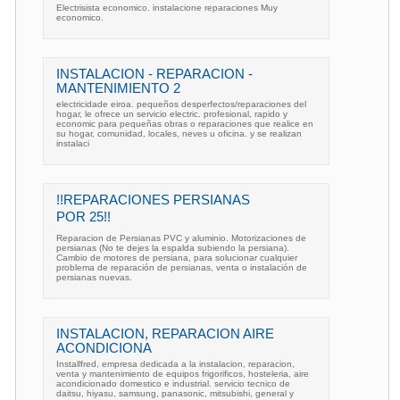
Electrisista economico. instalacione reparaciones Muy
economico.
INSTALACION - REPARACION -
MANTENIMIENTO 2
electricidade eiroa. pequeños desperfectos/reparaciones del
hogar, le ofrece un servicio electric. profesional, rapido y
economic para pequeñas obras o reparaciones que realice en
su hogar, comunidad, locales, neves u oficina. y se realizan
instalaci
!!REPARACIONES PERSIANAS
POR 25!!
Reparacion de Persianas PVC y aluminio. Motorizaciones de
persianas (No te dejes la espalda subiendo la persiana).
Cambio de motores de persiana, para solucionar cualquier
problema de reparación de persianas, venta o instalación de
persianas nuevas.
INSTALACION, REPARACION AIRE
ACONDICIONA
Installfred, empresa dedicada a la instalacion, reparacion,
venta y mantenimiento de equipos frigorificos, hosteleria, aire
acondicionado domestico e industrial. servicio tecnico de
daitsu, hiyasu, samsung, panasonic, mitsubishi, general y