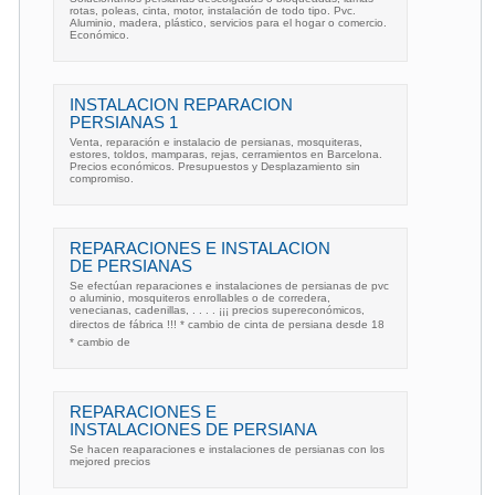
rotas, poleas, cinta, motor, instalación de todo tipo. Pvc.
Aluminio, madera, plástico, servicios para el hogar o comercio.
Económico.
INSTALACION REPARACION
PERSIANAS 1
Venta, reparación e instalacio de persianas, mosquiteras,
estores, toldos, mamparas, rejas, cerramientos en Barcelona.
Precios económicos. Presupuestos y Desplazamiento sin
compromiso.
REPARACIONES E INSTALACION
DE PERSIANAS
Se efectúan reparaciones e instalaciones de persianas de pvc
o aluminio, mosquiteros enrollables o de corredera,
venecianas, cadenillas, . . . . ¡¡¡ precios supereconómicos,
directos de fábrica !!! * cambio de cinta de persiana desde 18 
* cambio de
REPARACIONES E
INSTALACIONES DE PERSIANA
Se hacen reaparaciones e instalaciones de persianas con los
mejored precios