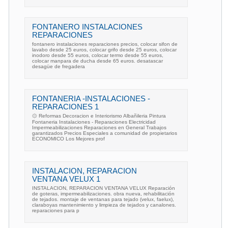
FONTANERO INSTALACIONES
REPARACIONES
fontanero instalaciones reparaciones precios, colocar sifon de
lavabo desde 25 euros, colocar grifo desde 25 euros, colocar
inodoro desde 55 euros, colocar termo desde 55 euros,
colocar manpara de ducha desde 65 euros. desatascar
desagüe de fregadera
FONTANERIA -INSTALACIONES -
REPARACIONES 1
۞ Reformas Decoracion e Interiorismo Albañileria Pintura
Fontaneria Instalaciones - Reparaciones Electricidad
Impermeabilizaciones Reparaciones en General Trabajos
garantizados Precios Especiales a comunidad de propietarios
ECONOMICO Los Mejores prof
INSTALACION, REPARACION
VENTANA VELUX 1
INSTALACION, REPARACION VENTANA VELUX Reparación
de goteras, impermeabilizaciones. obra nueva, rehabilitación
de tejados. montaje de ventanas para tejado (velux, faelux),
claraboyas mantenimiento y limpieza de tejados y canalones.
reparaciones para p