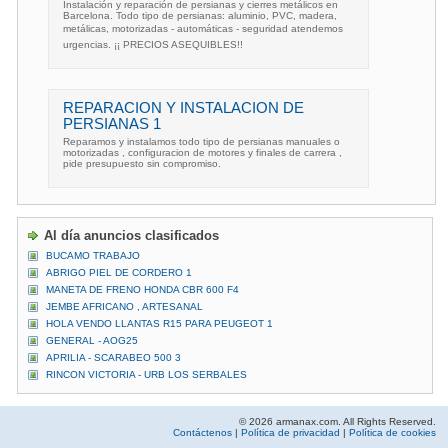
Instalación y reparación de persianas y cierres metálicos en
Barcelona. Todo tipo de persianas: aluminio, PVC, madera,
metálicas, motorizadas - automáticas - seguridad atendemos
urgencias. ¡¡ PRECIOS ASEQUIBLES!!
REPARACION Y INSTALACION DE
PERSIANAS 1
Reparamos y instalamos todo tipo de persianas manuales o
motorizadas , configuracion de motores y finales de carrera ,
pide presupuesto sin compromiso.
Al día anuncios clasificados
BUCAMO TRABAJO
ABRIGO PIEL DE CORDERO 1
MANETA DE FRENO HONDA CBR 600 F4
JEMBE AFRICANO , ARTESANAL
HOLA VENDO LLANTAS R15 PARA PEUGEOT 1
GENERAL - AOG25
APRILIA - SCARABEO 500 3
RINCON VICTORIA - URB LOS SERBALES
© 2026 armanax.com. All Rights Reserved.
Contáctenos
|
Política de privacidad
|
Política de cookies