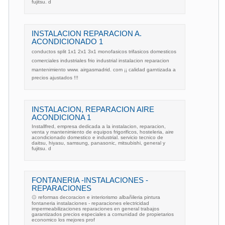
fujitsu. d
INSTALACION REPARACION A.
ACONDICIONADO 1
conductos split 1x1 2x1 3x1 monofasicos trifasicos domesticos
comerciales industriales frio industrial instalacion reparacion
mantenimiento www. airgasmadrid. com ¡¡ calidad garntizada a
precios ajustados !!!
INSTALACION, REPARACION AIRE
ACONDICIONA 1
Installfred, empresa dedicada a la instalacion, reparacion,
venta y mantenimiento de equipos frigorificos, hosteleria, aire
acondicionado domestico e industrial. servicio tecnico de
daitsu, hiyasu, samsung, panasonic, mitsubishi, general y
fujitsu. d
FONTANERIA -INSTALACIONES -
REPARACIONES
۞ reformas decoracion e interiorismo albañileria pintura
fontaneria instalaciones - reparaciones electricidad
impermeabilizaciones reparaciones en general trabajos
garantizados precios especiales a comunidad de propietarios
economico los mejores prof