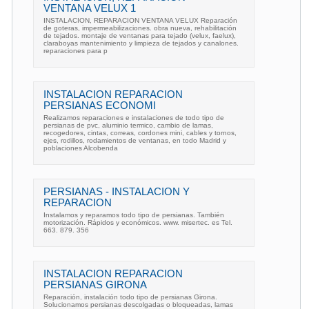
VENTANA VELUX 1
INSTALACION, REPARACION VENTANA VELUX Reparación
de goteras, impermeabilizaciones. obra nueva, rehabilitación
de tejados. montaje de ventanas para tejado (velux, faelux),
claraboyas mantenimiento y limpieza de tejados y canalones.
reparaciones para p
INSTALACION REPARACION
PERSIANAS ECONOMI
Realizamos reparaciones e instalaciones de todo tipo de
persianas de pvc, aluminio termico, cambio de lamas,
recogedores, cintas, correas, cordones mini, cables y tornos,
ejes, rodillos, rodamientos de ventanas, en todo Madrid y
poblaciones Alcobenda
PERSIANAS - INSTALACION Y
REPARACION
Instalamos y reparamos todo tipo de persianas. También
motorización. Rápidos y económicos. www. misertec. es Tel.
663. 879. 356
INSTALACION REPARACION
PERSIANAS GIRONA
Reparación, instalación todo tipo de persianas Girona.
Solucionamos persianas descolgadas o bloqueadas, lamas