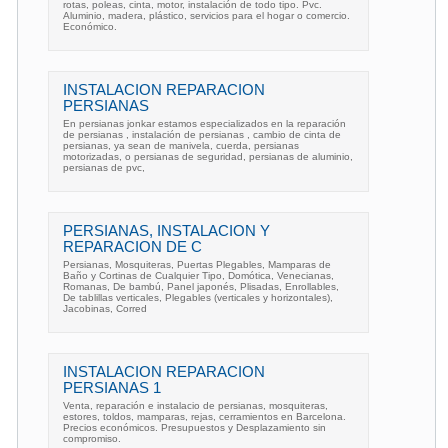
rotas, poleas, cinta, motor, instalación de todo tipo. Pvc.
Aluminio, madera, plástico, servicios para el hogar o comercio.
Económico.
INSTALACION REPARACION
PERSIANAS
En persianas jonkar estamos especializados en la reparación
de persianas , instalación de persianas , cambio de cinta de
persianas, ya sean de manivela, cuerda, persianas
motorizadas, o persianas de seguridad, persianas de aluminio,
persianas de pvc,
PERSIANAS, INSTALACION Y
REPARACION DE C
Persianas, Mosquiteras, Puertas Plegables, Mamparas de
Baño y Cortinas de Cualquier Tipo, Domótica, Venecianas,
Romanas, De bambú, Panel japonés, Plisadas, Enrollables,
De tablillas verticales, Plegables (verticales y horizontales),
Jacobinas, Corred
INSTALACION REPARACION
PERSIANAS 1
Venta, reparación e instalacio de persianas, mosquiteras,
estores, toldos, mamparas, rejas, cerramientos en Barcelona.
Precios económicos. Presupuestos y Desplazamiento sin
compromiso.