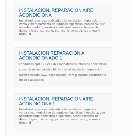
INSTALACION, REPARACION AIRE
ACONDICIONA
Installfred, empresa dedicada a la instalacion, reparacion,
venta y mantenimiento de equipos frigorificos, hosteleria, aire
acondicionado domestico e industrial. servicio tecnico de
daitsu, hiyasu, samsung, panasonic, mitsubishi, general y
fujitsu. d
INSTALACION REPARACION A.
ACONDICIONADO 1
conductos split 1x1 2x1 3x1 monofasicos trifasicos domesticos
comerciales industriales frio industrial instalacion reparacion
mantenimiento www. airgasmadrid. com ¡¡ calidad garntizada a
precios ajustados !!!
INSTALACION, REPARACION AIRE
ACONDICIONA 1
Installfred, empresa dedicada a la instalacion, reparacion,
venta y mantenimiento de equipos frigorificos, hosteleria, aire
acondicionado domestico e industrial. servicio tecnico de
daitsu, hiyasu, samsung, panasonic, mitsubishi, general y
fujitsu. d