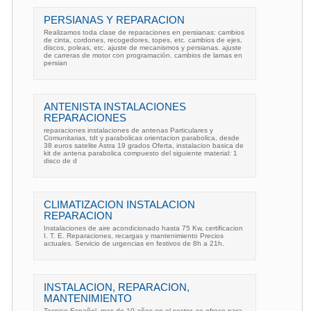
PERSIANAS Y REPARACION
Realizamos toda clase de reparaciones en persianas: cambios
de cinta, cordones, recogedores, topes, etc. cambios de ejes,
discos, poleas, etc. ajuste de mecanismos y persianas. ajuste
de carreras de motor con programación. cambios de lamas en
persian
ANTENISTA INSTALACIONES
REPARACIONES
reparaciones instalaciones de antenas Particulares y
Comunitarias, tdt y parabolicas orientacion parabolica, desde
38 euros satelite Astra 19 grados Oferta, instalacion basica de
kit de antena parabolica compuesto del siguiente material: 1
disco de d
CLIMATIZACION INSTALACION
REPARACION
Instalaciones de aire acondicionado hasta 75 Kw, certificacion
I. T. E. Reparaciones, recargas y mantenimiento Precios
actuales. Servicio de urgencias en festivos de 8h a 21h.
INSTALACION, REPARACION,
MANTENIMIENTO
Tecnico Español, mas de 10 años en el sector, se ofrece para