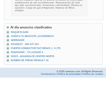
instalaciones de aire acondicionado. Reparaciones de todo
tipo (aire acondicionado, fontaneria y electricidad). Ofertas en
aparatos. Carga de gas refrigerante, limpieza de filtros,
arreglos
Al día anuncios clasificados
RAQUETA GAM
CUIDO A TU MASCOTA ¡ ECONÓMICO!
HERRADOR
PEUGEOT - 306 GTI 16V
PUERTA CONDUCTOR FIAT BRAVO 1. 9 JTD
PANASONIC - TX-L42S20E 4
00323 - AGUADULCE-CENTRO NORTE
BOMBIN DE FRENO RENAULT 19
© 2026 armanax.com. All Rights Reserved.
Contáctenos
|
Política de privacidad
|
Política de cookies