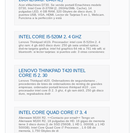
Acer eMachines D730. Se vende portatil Emachines modelo
D730, Intel Core i3-370M (2, 26GHz/3Mb. Cache), 14
pulgadas LED, 4 GB RAM, 320 Gbytes de disco duro, 3
puertos USB, VGA, HDMI, Lector de Tarjetas 5 en 1, Webcam.
Funciona a la perfección y está
INTEL CORE I5-520M 2. 4 GHZ
Lenovo Thinkpad t410i. Procesador: intel core i5-520m 2. 4
ghz ram: 4 gb ddr3 disco duro: 250 gb sata unidad optica:
dvd-rw targeta grafica: intel hd graphics 64 mb a 761 mb wifi; si
bluetooth: si lector tarjetas: si puertos usb: 3 otras conexiones:
LENOVO THINKPAD T420 INTEL
CORE I5 2. 30
Lenovo Thinkpad t420. Ordenadores de segundamano ,
procedentes de lotes de ordenadores de renting de grandes
empresas. ordenador portatil lenovo thinkpad t410 , con
procesador intel core i5 2. 3 ghz, 4 gb ram ddr3, 250 gb disco
duro, regrabadora dvdr
INTEL CORE QUAD CORE I7 3. 4
Alienware M18X R2. ++Contacto por email++ Tengo un
Alienware M18X R2. 18 pulgadas de HD. 16 gigas de memoria
tiene 3 disco duros (1 de SSD 256GB, 1 HD 1. 000GB, y 1 HD
500GB). Intel Core Quad Core i7 Processor. , 1.6 GB de
memoria, 1.750 Gbytes de di