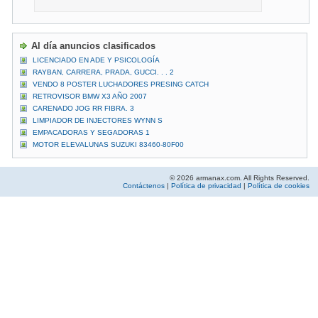
Al día anuncios clasificados
LICENCIADO EN ADE Y PSICOLOGÍA
RAYBAN, CARRERA, PRADA, GUCCI. . . 2
VENDO 8 POSTER LUCHADORES PRESING CATCH
RETROVISOR BMW X3 AÑO 2007
CARENADO JOG RR FIBRA. 3
LIMPIADOR DE INJECTORES WYNN S
EMPACADORAS Y SEGADORAS 1
MOTOR ELEVALUNAS SUZUKI 83460-80F00
© 2026 armanax.com. All Rights Reserved.
Contáctenos
|
Política de privacidad
|
Política de cookies