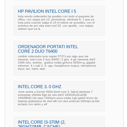
HP PAVILION INTEL CORE I 5
hola vendo ordenador hp pavilion con todo el paquete de
office, con vegas pro 13, photoshop, windows 8. 1 que ya
esta para cuando salga el 10 el mismo se actualiza, con el
antivirus de por vida eset nod 32, con spotify , con tarjeta
radeon que es la
ORDENADOR PORTATI INTEL
CORE 2 DUO T6400
cambio ordenador acer aspire 5737z por algo que me
interese, intel core 2 duo t6400 / 2 ghz, 4 gb memoria ddr3
1066 mhz, dvd±rw , grafica nvidia geforce 9400m g, gigabit
ethernet, 4 x usb 2. 0, vga, headphone output, microphone
input, lan, hdmi, web
INTEL CORE 3. 0 GHZ
-torre anima y fuente 500w [intel core 3. 0ghz] windows 7
enterprise x64bits 8gb de ram ddr3 1600mhz(2x4GB
1600MHZ) 1tb sata 7200rpm asus nvidia 1gb gddr5 lector de
tarjetas grabadora de dvd wifi con dos antenas 300mps tp-link
teclado con ratón y alf
INTEL CORE I3-370M (2,
26GHZ/3MB. CACHE)