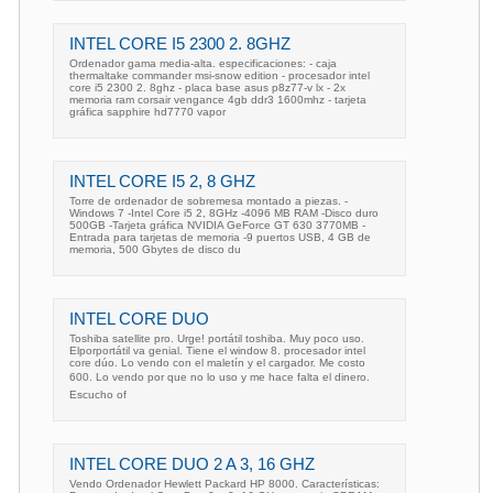
INTEL CORE I5 2300 2. 8GHZ
Ordenador gama media-alta. especificaciones: - caja
thermaltake commander msi-snow edition - procesador intel
core i5 2300 2. 8ghz - placa base asus p8z77-v lx - 2x
memoria ram corsair vengance 4gb ddr3 1600mhz - tarjeta
gráfica sapphire hd7770 vapor
INTEL CORE I5 2, 8 GHZ
Torre de ordenador de sobremesa montado a piezas. -
Windows 7 -Intel Core i5 2, 8GHz -4096 MB RAM -Disco duro
500GB -Tarjeta gráfica NVIDIA GeForce GT 630 3770MB -
Entrada para tarjetas de memoria -9 puertos USB, 4 GB de
memoria, 500 Gbytes de disco du
INTEL CORE DUO
Toshiba satellite pro. Urge! portátil toshiba. Muy poco uso.
Elporportátil va genial. Tiene el window 8. procesador intel
core dúo. Lo vendo con el maletín y el cargador. Me costo
600. Lo vendo por que no lo uso y me hace falta el dinero.
Escucho of
INTEL CORE DUO 2 A 3, 16 GHZ
Vendo Ordenador Hewlett Packard HP 8000. Características: