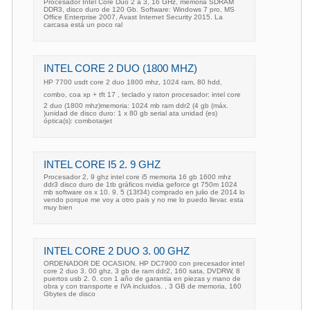
Procesador Intel Core Duo 2 a 3, 16 GHz, memoria SDRAM
DDR3, disco duro de 120 Gb. Software: Windows 7 pro, MS
Office Enterprise 2007, Avast Internet Security 2015. La
carcasa está un poco ral
INTEL CORE 2 DUO (1800 MHZ)
HP 7700 usdt core 2 duo 1800 mhz, 1024 ram, 80 hdd,
combo, coa xp + tft 17 , teclado y raton procesador: intel core
2 duo (1800 mhz)memoria: 1024 mb ram ddr2 (4 gb (máx.
)unidad de disco duro: 1 x 80 gb serial ata unidad (es)
óptica(s): combotarjet
INTEL CORE I5 2. 9 GHZ
Procesador 2, 9 ghz intel core i5 memoria 16 gb 1600 mhz
ddr3 disco duro de 1tb gráficos nvidia geforce gt 750m 1024
mb software os x 10. 9. 5 (13f34) comprado en julio de 2014 lo
vendo porque me voy a otro pais y no me lo puedo llevar. esta
muy bien
INTEL CORE 2 DUO 3. 00 GHZ
ORDENADOR DE OCASION. HP DC7900 con precesador intel
core 2 duo 3. 00 ghz, 3 gb de ram ddr2, 160 sata, DVDRW, 8
puertos usb 2. 0. con 1 año de garantia en piezas y mano de
obra y con transporte e IVA incluidos. , 3 GB de memoria, 160
Gbytes de disco