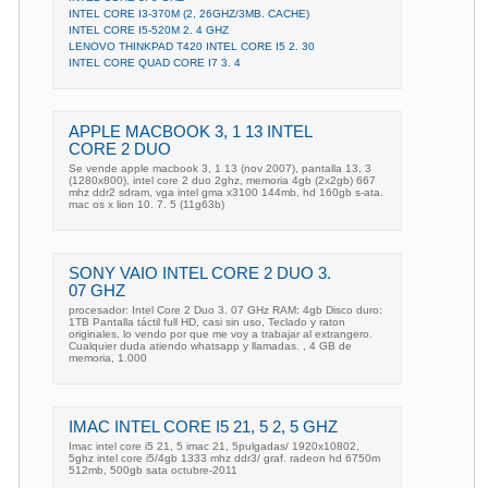
INTEL CORE I3-370M (2, 26GHZ/3MB. CACHE)
INTEL CORE I5-520M 2. 4 GHZ
LENOVO THINKPAD T420 INTEL CORE I5 2. 30
INTEL CORE QUAD CORE I7 3. 4
APPLE MACBOOK 3, 1 13 INTEL
CORE 2 DUO
Se vende apple macbook 3, 1 13 (nov 2007), pantalla 13, 3
(1280x800), intel core 2 duo 2ghz, memoria 4gb (2x2gb) 667
mhz ddr2 sdram, vga intel gma x3100 144mb, hd 160gb s-ata.
mac os x lion 10. 7. 5 (11g63b)
SONY VAIO INTEL CORE 2 DUO 3.
07 GHZ
procesador: Intel Core 2 Duo 3. 07 GHz RAM: 4gb Disco duro:
1TB Pantalla táctil full HD, casi sin uso, Teclado y raton
originales, lo vendo por que me voy a trabajar al extrangero.
Cualquier duda atiendo whatsapp y llamadas. , 4 GB de
memoria, 1.000
IMAC INTEL CORE I5 21, 5 2, 5 GHZ
Imac intel core i5 21, 5 imac 21, 5pulgadas/ 1920x10802,
5ghz intel core i5/4gb 1333 mhz ddr3/ graf. radeon hd 6750m
512mb, 500gb sata octubre-2011