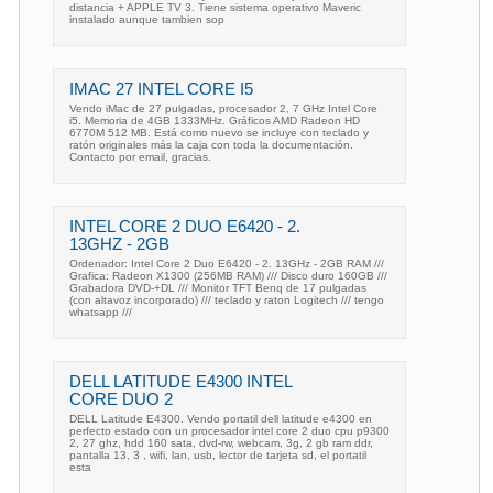
distancia + APPLE TV 3. Tiene sistema operativo Maveric
instalado aunque tambien sop
IMAC 27 INTEL CORE I5
Vendo iMac de 27 pulgadas, procesador 2, 7 GHz Intel Core
i5. Memoria de 4GB 1333MHz. Gráficos AMD Radeon HD
6770M 512 MB. Está como nuevo se incluye con teclado y
ratón originales más la caja con toda la documentación.
Contacto por email, gracias.
INTEL CORE 2 DUO E6420 - 2.
13GHZ - 2GB
Ordenador: Intel Core 2 Duo E6420 - 2. 13GHz - 2GB RAM ///
Grafica: Radeon X1300 (256MB RAM) /// Disco duro 160GB ///
Grabadora DVD-+DL /// Monitor TFT Benq de 17 pulgadas
(con altavoz incorporado) /// teclado y raton Logitech /// tengo
whatsapp ///
DELL LATITUDE E4300 INTEL
CORE DUO 2
DELL Latitude E4300. Vendo portatil dell latitude e4300 en
perfecto estado con un procesador intel core 2 duo cpu p9300
2, 27 ghz, hdd 160 sata, dvd-rw, webcam, 3g, 2 gb ram ddr,
pantalla 13, 3 , wifi, lan, usb, lector de tarjeta sd, el portatil
esta