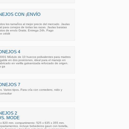
NEJOS CON ¡ENVÍO
dos los tamaños al mejor precio del mercado. Jaulas
al para conejos de todas las razas. Jaulas baratas
tos de envío Gratis. Entrega 24h. Pago
e crédit
ONEJOS 4
001 Módulo de 10 huecos polivalentes para madres
gable en dos posiciones, ideal para el manejo en
ricado en varilla galvanizada reforzado de origen.
a ga
ONEJOS 7
. Varios tipos. Para cría con comedero, nido y
consultar
NEJOS 2
S. MODE
 x 820 mm. compartimento: 525 x 635 x 355 mm.
departamentos. incluye bebederos gaun con botella,