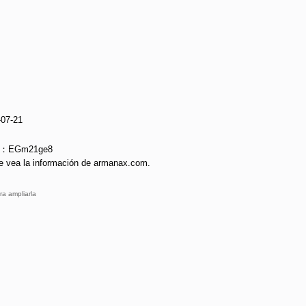
-07-21
ie：EGm21ge8
e vea la información de armanax.com.
ra ampliarla