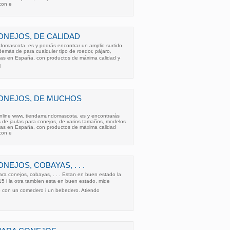
con e
ONEJOS, DE CALIDAD
omascota. es y podrás encontrar un amplio surtido
demás de para cualquier tipo de roedor, pájaro,
adas en España, con productos de máxima calidad y
l
CONEJOS, DE MUCHOS
online www. tiendamundomascota. es y encontrarás
 de jaulas para conejos, de varios tamaños, modelos
adas en España, con productos de máxima calidad
con e
NEJOS, COBAYAS, . . .
ra conejos, cobayas, . . . Estan en buen estado la
 i la otra tambien esta en buen estado, mide
 con un comedero i un bebedero. Atiendo