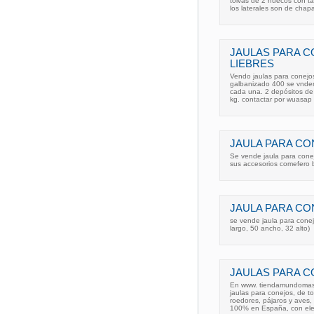
tolvas de 2 huecos con ta
los laterales son de chap
JAULAS PARA 
LIEBRES
Vendo jaulas para conejo
galbanizado 400 se vnden
cada una. 2 depósitos de 
kg. contactar por wuasap 
JAULA PARA CO
Se vende jaula para cone
sus accesorios comefero 
JAULA PARA CO
se vende jaula para cone
largo, 50 ancho, 32 alto)
JAULAS PARA 
En www. tiendamundomasco
jaulas para conejos, de t
roedores, pájaros y aves, 
100% en España, con el