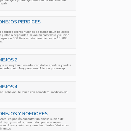
pa, forrajera y bandeja colectora de excrementos.
a galv
CONEJOS PERDICES
s perdices liebres hurones de marca gaun de acero
 juntas o separadas. llevan su comedero y su nido
agua de 500 litros un silo para pienso de 10. 000
ta
NEJOS 2
jos en muy buen estado, con doble apertura y todos
bebedero etc. Muy poco uso. Atiendo por wasap
NEJOS 4
jos, cobayas, hurones con comedero, medidas (61
CONEJOS Y ROEDORES
ta. es podrás encontrar un amplio surtido de
odo tipo y modelos, para todo tipo de conejos,
como loros y cotorras y canarios. Jaulas fabricadas
elmentos