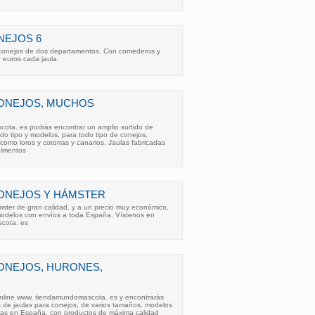
NEJOS 6
 conejos de dos departamentos. Con comederos y
0 euros cada jaula.
CONEJOS, MUCHOS
ta. es podrás encontrar un amplio surtido de
odo tipo y modelos, para todo tipo de conejos,
como loros y cotorras y canarios. Jaulas fabricadas
elmentos
CONEJOS Y HÁMSTER
ster de gran calidad, y a un precio muy económico,
delos con envíos a toda España. Vístenos en
cota. es
ONEJOS, HURONES,
online www. tiendamundomascota. es y encontrarás
 de jaulas para conejos, de varios tamaños, modelos
adas en España, con productos de máxima calidad