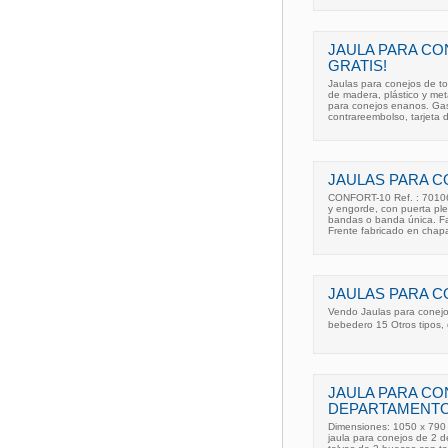
JAULA PARA CO
GRATIS!
Jaulas para conejos de to
de madera, plástico y met
para conejos enanos. Gas
contrareembolso, tarjeta d
JAULAS PARA C
CONFORT-10 Ref. : 70106
y engorde, con puerta ple
bandas o banda única. Fab
Frente fabricado en chap
JAULAS PARA C
Vendo Jaulas para conejos
bebedero 15 Otros tipos, 
JAULA PARA CO
DEPARTAMENTO
Dimensiones: 1050 x 790
jaula para conejos de 2 