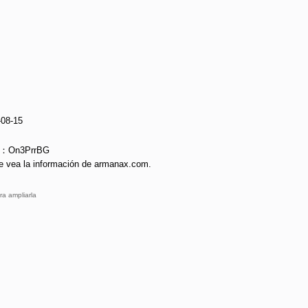
-08-15
ie：On3PrrBG
e vea la información de armanax.com.
ra ampliarla