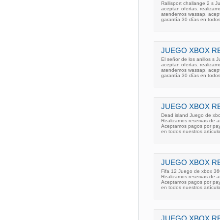
Rallisport challange 2 s 
aceptan ofertas. realizam
atendemos wassap. acepta
garantía 30 días en todo
JUEGO XBOX RE
El señor de los anillos s
aceptan ofertas. realizam
atendemos wassap. acepta
garantía 30 días en todo
JUEGO XBOX RE
Dead island Juego de xbo
Realizamos reservas de a
Aceptamos pagos por pay p
en todos nuestros artícul
JUEGO XBOX RE
Fifa 12 Juego de xbox 36
Realizamos reservas de a
Aceptamos pagos por pay p
en todos nuestros artícul
JUEGO XBOX RE