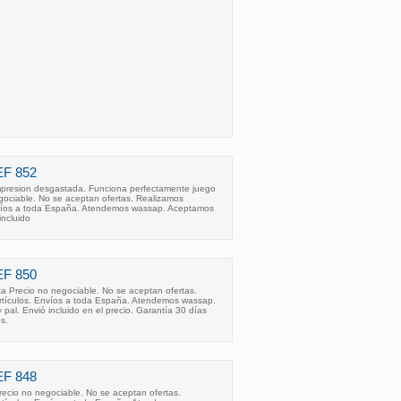
F 852
impresion desgastada. Funciona perfectamente juego
gociable. No se aceptan ofertas. Realizamos
nvíos a toda España. Atendemos wassap. Aceptamos
incluido
F 850
a Precio no negociable. No se aceptan ofertas.
rtículos. Envíos a toda España. Atendemos wassap.
al. Envió incluido en el precio. Garantía 30 días
s.
F 848
recio no negociable. No se aceptan ofertas.