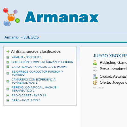
Armanax
»
JUEGOS
Al día anuncios clasificados
JUEGO XBOX RE
YAMAHA - JOG 50 R 3
COLECCIÓN COMPLETA TARZÁN 1ª EDICIÓN
Publisher: Games
CAPO RENAULT KANGOO 1. 9 D PAMPA
Breve Introducci
SE OFRECE CONDUCTOR FURGÓN Y
TURISMO
Ciudad: Asturias
CAMARERO CON EXPERIENCIA
Oferta: Juegos 
TORREMOLINOS 1
REFEXOLOGÍA PODAL, MASAJE
Anuncio
TERAPÉUTICO 2
RADIO CASET - EXPO 92
SAAB - 9-3 2. 2 TID 5