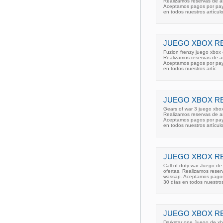
Realizamos reservas de a
Aceptamos pagos por pay p
en todos nuestros artículo
JUEGO XBOX RE
Fuzion frenzy juego xbox 
Realizamos reservas de a
Aceptamos pagos por pay p
en todos nuestros artíc
JUEGO XBOX RE
Gears of war 3 juego xbo
Realizamos reservas de a
Aceptamos pagos por pay p
en todos nuestros artícul
JUEGO XBOX RE
Call of duty war Juego d
ofertas. Realizamos rese
wassap. Aceptamos pagos p
30 días en todos nuestros
JUEGO XBOX RE
Darkstar one Juego de xb