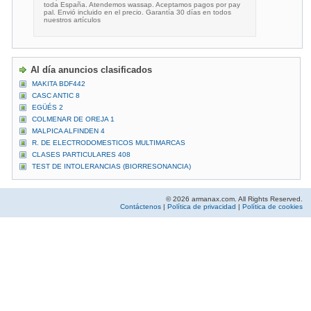
toda España. Atendemos wassap. Aceptamos pagos por pay
pal. Envió incluido en el precio. Garantía 30 días en todos
nuestros artículos
Al día anuncios clasificados
MAKITA BDF442
CASC ANTIC 8
EGÜÉS 2
COLMENAR DE OREJA 1
MALPICA ALFINDEN 4
R. DE ELECTRODOMESTICOS MULTIMARCAS
CLASES PARTICULARES 408
TEST DE INTOLERANCIAS (BIORRESONANCIA)
© 2026 armanax.com. All Rights Reserved.
Contáctenos
|
Política de privacidad
|
Política de cookies