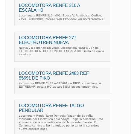
LOCOMOTORA RENFE 316 A
ESCALA H0
Locomotora RENFE 316 - 001. Epoca V. Analógica. Codigo:
2404 - Electrotrén. NUESTROS PRODUCTOS SON NUEVOS.
LOCOMOTORA RENFE 277
ELECTROTREN NUEVA
Nueva y a estrenar: En venta Locomotora RENFE 277 de
ELECTROTREN. DCC SONIDO. ESCALA H0. Gasto de envío
incluidos.
LOCOMOTORA RENFE 2483 REF
95691 DE PIKO
locomotora RENFE 2483 ref 95691 de PIKO, c. continua, A
ESTRENAR, escala HO. zocalo NEM, lueces funcionales.
LOCOMOTORA RENFE TALGO
PENDULAR
Locomotora Renfe Talgo Pendular Virgen de Begoña
fabricado por Electrotren para Altaya, Talgo la colección. Una
edición limitada con certificado del fabricante. Escala H0.
Corriente continua. No ha rodado por lo tanto la considero
nueva excepto por q