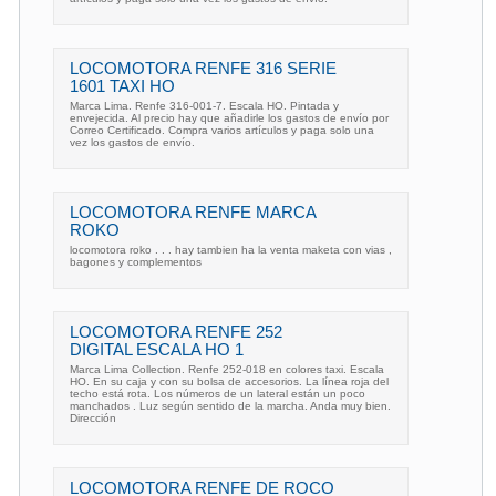
LOCOMOTORA RENFE 316 SERIE
1601 TAXI HO
Marca Lima. Renfe 316-001-7. Escala HO. Pintada y
envejecida. Al precio hay que añadirle los gastos de envío por
Correo Certificado. Compra varios artículos y paga solo una
vez los gastos de envío.
LOCOMOTORA RENFE MARCA
ROKO
locomotora roko . . . hay tambien ha la venta maketa con vias ,
bagones y complementos
LOCOMOTORA RENFE 252
DIGITAL ESCALA HO 1
Marca Lima Collection. Renfe 252-018 en colores taxi. Escala
HO. En su caja y con su bolsa de accesorios. La línea roja del
techo está rota. Los números de un lateral están un poco
manchados . Luz según sentido de la marcha. Anda muy bien.
Dirección
LOCOMOTORA RENFE DE ROCO