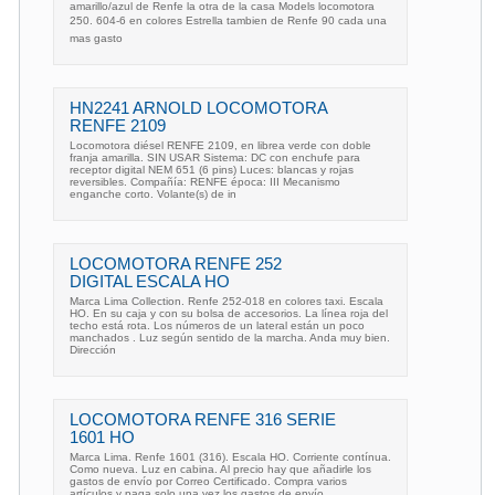
amarillo/azul de Renfe la otra de la casa Models locomotora
250. 604-6 en colores Estrella tambien de Renfe 90 cada una
mas gasto
HN2241 ARNOLD LOCOMOTORA
RENFE 2109
Locomotora diésel RENFE 2109, en librea verde con doble
franja amarilla. SIN USAR Sistema: DC con enchufe para
receptor digital NEM 651 (6 pins) Luces: blancas y rojas
reversibles. Compañía: RENFE época: III Mecanismo
enganche corto. Volante(s) de in
LOCOMOTORA RENFE 252
DIGITAL ESCALA HO
Marca Lima Collection. Renfe 252-018 en colores taxi. Escala
HO. En su caja y con su bolsa de accesorios. La línea roja del
techo está rota. Los números de un lateral están un poco
manchados . Luz según sentido de la marcha. Anda muy bien.
Dirección
LOCOMOTORA RENFE 316 SERIE
1601 HO
Marca Lima. Renfe 1601 (316). Escala HO. Corriente contínua.
Como nueva. Luz en cabina. Al precio hay que añadirle los
gastos de envío por Correo Certificado. Compra varios
artículos y paga solo una vez los gastos de envío.