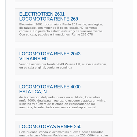
ELECTROTREN 2601
LOCOMOTORA RENFE 269
Electrotren 2601. Locomotora Renfe 269 verde, analógica,
digitalizable, con motor de 5 polos, escala H0, corriente
continua. En perfecto estado estético y de funcionamiento.
Con su caja, papeles e intrucciones. Renfe 269 078
LOCOMOTORA RENFE 2043
VITRAINS H0
Vendo Locomotora Renfe 2043 Vitrains H0, nueva a estrenar,
en su caja original, corriente continua
LOCOMOTORA RENFE 4000,
ESTATICA, N
de la coleccion del prado, nueva en su blister, locomotora
renfe 4000, ideal para motorizar o esponer estatica en vitrina.
si metes mi número de telefono en el buscador de mil
anuncios, te salen todas mis ventas. washap en movil
LOCOMOTORAS RENFE 250
Hola buenas, vendo 2 locomotoras nuevas, series limitadas
una de la casa Vitrains Models locomotora 250. 006-4 en color