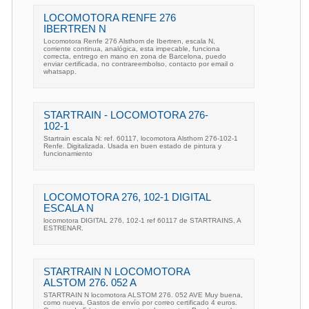
LOCOMOTORA RENFE 276
IBERTREN N
Locomotora Renfe 276 Alsthom de Ibertren, escala N,
corriente continua, analógica, esta impecable, funciona
correcta, entrego en mano en zona de Barcelona, puedo
enviar certificada, no contrareembolso, contacto por email o
whatsapp.
STARTRAIN - LOCOMOTORA 276-
102-1
Startrain escala N: ref. 60117, locomotora Alsthom 276-102-1
Renfe. Digitalizada. Usada en buen estado de pintura y
funcionamiento
LOCOMOTORA 276, 102-1 DIGITAL
ESCALA N
locomotora DIGITAL 276, 102-1 ref 60117 de STARTRAINS, A
ESTRENAR.
STARTRAIN N LOCOMOTORA
ALSTOM 276. 052 A
STARTRAIN N locomotora ALSTOM 276. 052 AVE Muy buena,
como nueva. Gastos de envío por correo certificado 4 euros.