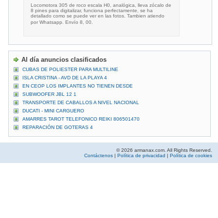
Locomotora 305 de roco escala H0, analógica, lleva zócalo de
8 pines para digitalizar, funciona perfectamente, se ha
detallado como se puede ver en las fotos. Tambien atiendo
por Whatsapp. Envío 8, 00.
Al día anuncios clasificados
CUBAS DE POLIESTER PARA MULTILINE
ISLA CRISTINA - AVD DE LA PLAYA 4
EN CEOP LOS IMPLANTES NO TIENEN DESDE
SUBWOOFER JBL 12 1
TRANSPORTE DE CABALLOS A NIVEL NACIONAL
DUCATI - MINI CARGUERO
AMARRES TAROT TELEFONICO REIKI 806501470
REPARACIÓN DE GOTERAS 4
© 2026 armanax.com. All Rights Reserved.
Contáctenos
|
Política de privacidad
|
Política de cookies