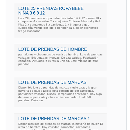
LOTE 29 PRENDAS ROPA BEBE
NIÑA 3 6 9 12
Lote 29 prendas de ropa bebe niña talla 3 6 9 12 meses 10 x
chaquetas 4 x vestidos 2 x conjuntos 2 piezas Mayoral y Hello
Kitty 2 x pantalones 8 x camisetas 1 x braguita pique
cubrepañal vendo por lote o por prenda a elegir economico
tengo mas tallas
LOTE DE PRENDAS DE HOMBRE
pantalones y chaquetas de vestir de hombre. Lote de prendas
variadas. Etiquetadas. Nuevas. De alta calidad. Fabricación
española. Actuales. 5 euros la unidad. Lote mínimo de 500
prendas.
LOTE DE PRENDAS DE MARCAS
Disponible lote de prendas de marcas medio altas , la gran
mayoría de mujer. El lote esta compuesto por camisetas,
pantalones vestidos, blusas. Temporadas anteriores. Hay algo
de taras superficiale y otras no tienen nada. Total 350
prendas. Color var
LOTE DE PRENDAS DE MARCAS 1
Disponibles lote de prendas de marcas, la mayoría de mujer. El
resto de hombre. Hay vestidos, camisetas, cazadoras