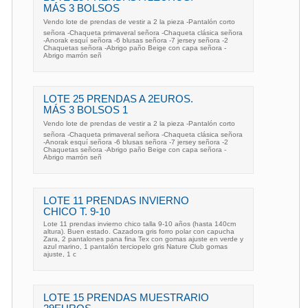
MÁS 3 BOLSOS
Vendo lote de prendas de vestir a 2 la pieza -Pantalón corto
señora -Chaqueta primaveral señora -Chaqueta clásica señora
-Anorak esquí señora -6 blusas señora -7 jersey señora -2
Chaquetas señora -Abrigo paño Beige con capa señora -
Abrigo marrón señ
LOTE 25 PRENDAS A 2EUROS.
MÁS 3 BOLSOS 1
Vendo lote de prendas de vestir a 2 la pieza -Pantalón corto
señora -Chaqueta primaveral señora -Chaqueta clásica señora
-Anorak esquí señora -6 blusas señora -7 jersey señora -2
Chaquetas señora -Abrigo paño Beige con capa señora -
Abrigo marrón señ
LOTE 11 PRENDAS INVIERNO
CHICO T. 9-10
Lote 11 prendas invierno chico talla 9-10 años (hasta 140cm
altura). Buen estado. Cazadora gris forro polar con capucha
Zara, 2 pantalones pana fina Tex con gomas ajuste en verde y
azul marino, 1 pantalón terciopelo gris Nature Club gomas
ajuste, 1 c
LOTE 15 PRENDAS MUESTRARIO