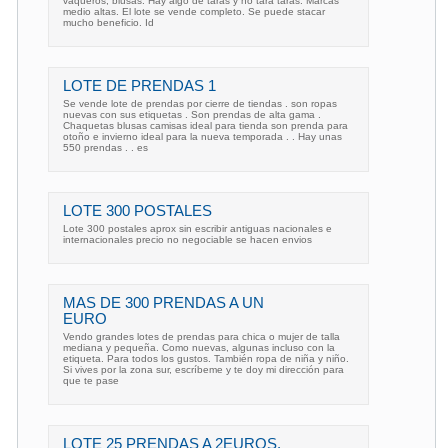
vaqueros, blusas. Hay algo de taras y no tara taras. Marcas
medio altas. El lote se vende completo. Se puede stacar
mucho beneficio. Id
LOTE DE PRENDAS 1
Se vende lote de prendas por cierre de tiendas . son ropas
nuevas con sus etiquetas . Son prendas de alta gama .
Chaquetas blusas camisas ideal para tienda son prenda para
otoño e invierno ideal para la nueva temporada . . Hay unas
550 prendas . . es
LOTE 300 POSTALES
Lote 300 postales aprox sin escribir antiguas nacionales e
internacionales precio no negociable se hacen envios
MAS DE 300 PRENDAS A UN
EURO
Vendo grandes lotes de prendas para chica o mujer de talla
mediana y pequeña. Como nuevas, algunas incluso con la
etiqueta. Para todos los gustos. También ropa de niña y niño.
Si vives por la zona sur, escríbeme y te doy mi dirección para
que te pase
LOTE 25 PRENDAS A 2EUROS.