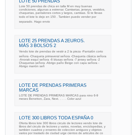
LOTE 50 PRENDAS
Lote 50 prendas de chica en talla M en muy buenas
condiciones, algunas a estrenar. Camisetas, jerseys, vestidos,
chaquetas, pantalones cortos y largos, camisas. Si te llevas
todo el lote lo dejo en 150 . Tambien puedo vender por
separado. Hago envio
LOTE 25 PRENDAS A 2EUROS.
MÁS 3 BOLSOS 2
Vendo lote de prendas de vestir a 2 la pieza -Pantalón corto
señora -Chaqueta primaveral señora -Chaqueta clásica señora
-Anorak esquí señora -6 blusas señora -7 jersey señora -2
Chaquetas señora -Abrigo paño Beige con capa señora -
Abrigo marrón señ
LOTE DE PRENDAS PRIMERAS
MARCAS
LOTE DE PRENDAS PRIMERAS MARCAS para nino 6-9
meses Benetton, Zara, Next. . . . . Color azul
LOTE 300 LIBROS TODA ESPAÑA 0
Oferta libros lote 300 libros circulo de lectores vendo lote de
libros del circulo de lectores y varios, novelas, enciclopedias, y
tambien cuadros y enseres de coleccion antiguos y objetos
varios por traslado de ciudad urge cientos de articulos de co