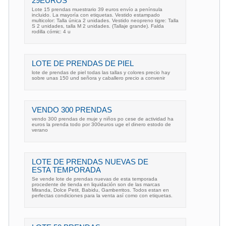
29EUROS
Lote 15 prendas muestrario 39 euros envío a península
incluido. La mayoría con etiquetas. Vestido estampado
multicolor: Talla única 2 unidades. Vestido neopreno tigre: Talla
S 2 unidades, talla M 2 unidades. (Tallaje grande). Falda
rodilla cómic: 4 u
LOTE DE PRENDAS DE PIEL
lote de prendas de piel todas las tallas y colores precio hay
sobre unas 150 und señora y caballero precio a convenir
VENDO 300 PRENDAS
vendo 300 prendas de muje y niños po cese de actividad ha
euros la prenda todo por 300euros uge el dinero estodo de
verano
LOTE DE PRENDAS NUEVAS DE
ESTA TEMPORADA
Se vende lote de prendas nuevas de esta temporada
procedente de tienda en liquidación son de las marcas
Miranda, Dolce Petit, Babidu, Gamberritos. Todos estan en
perfectas condiciones para la venta así como con etiquetas.