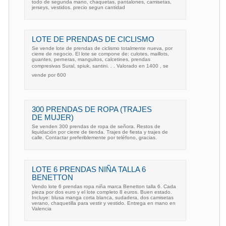
todo de segunda mano, chaquetas, pantalones, camisetas,
jerseys, vestidos. precio segun cantidad
LOTE DE PRENDAS DE CICLISMO
Se vende lote de prendas de ciclismo totalmente nueva, por
cierre de negocio. El lote se compone de: culotes, maillots,
guantes, perneras, manguitos, calcetines, prendas
compresivas Sural, spiuk, santini. . . Valorado en 1400 , se
vende por 600 
300 PRENDAS DE ROPA (TRAJES
DE MUJER)
Se venden 300 prendas de ropa de señora. Restos de
liquidación por cierre de tienda. Trajes de fiesta y trajes de
calle. Contactar preferiblemente por teléfono, gracias.
LOTE 6 PRENDAS NIÑA TALLA 6
BENETTON
Vendo lote 6 prendas ropa niña marca Benetton talla 6. Cada
pieza por dos euro y el lote completo 8 euros. Buen estado.
Incluye: blusa manga corta blanca, sudadera, dos camisetas
verano, chaquetilla para vestir y vestido. Entrega en mano en
Valencia