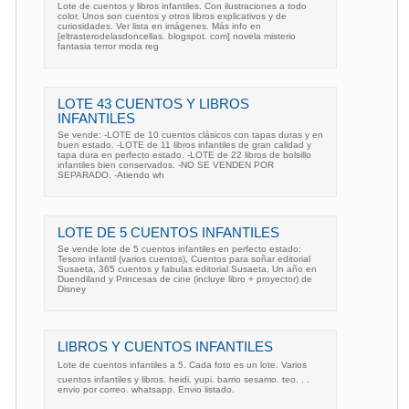
Lote de cuentos y libros infantiles. Con ilustraciones a todo
color, Unos son cuentos y otros libros explicativos y de
curiosidades. Ver lista en imágenes. Más info en
[eltrasterodelasdoncellas. blogspot. com] novela misterio
fantasia terror moda reg
LOTE 43 CUENTOS Y LIBROS
INFANTILES
Se vende: -LOTE de 10 cuentos clásicos con tapas duras y en
buen estado. -LOTE de 11 libros infantiles de gran calidad y
tapa dura en perfecto estado. -LOTE de 22 libros de bolsillo
infantiles bien conservados. -NO SE VENDEN POR
SEPARADO. -Atiendo wh
LOTE DE 5 CUENTOS INFANTILES
Se vende lote de 5 cuentos infantiles en perfecto estado:
Tesoro infantil (varios cuentos), Cuentos para soñar editorial
Susaeta, 365 cuentos y fabulas editorial Susaeta, Un año en
Duendiland y Princesas de cine (incluye libro + proyector) de
Disney
LIBROS Y CUENTOS INFANTILES
Lote de cuentos infantiles a 5. Cada foto es un lote. Varios
cuentos infantiles y libros. heidi. yupi. barrio sesamo. teo. . .
envio por correo. whatsapp. Envio listado.