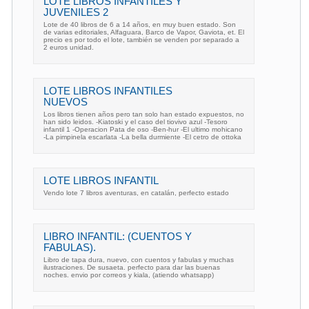
LOTE LIBROS INFANTILES Y
JUVENILES 2
Lote de 40 libros de 6 a 14 años, en muy buen estado. Son
de varias editoriales, Alfaguara, Barco de Vapor, Gaviota, et. El
precio es por todo el lote, también se venden por separado a
2 euros unidad.
LOTE LIBROS INFANTILES
NUEVOS
Los libros tienen años pero tan solo han estado expuestos, no
han sido leidos. -Kiatoski y el caso del tiovivo azul -Tesoro
infantil 1 -Operacion Pata de oso -Ben-hur -El ultimo mohicano
-La pimpinela escarlata -La bella durmiente -El cetro de ottoka
LOTE LIBROS INFANTIL
Vendo lote 7 libros aventuras, en catalán, perfecto estado
LIBRO INFANTIL: (CUENTOS Y
FABULAS).
Libro de tapa dura, nuevo, con cuentos y fabulas y muchas
ilustraciones. De susaeta. perfecto para dar las buenas
noches. envio por correos y kiala, (atiendo whatsapp)