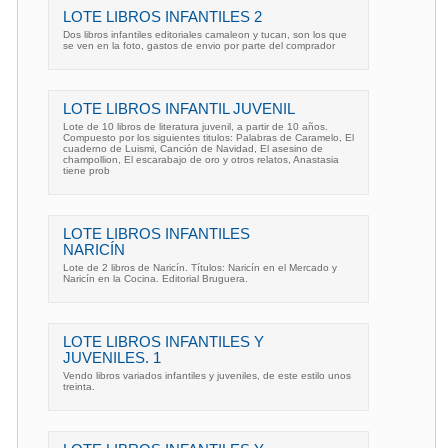
LOTE LIBROS INFANTILES 2
Dos libros infantiles editoriales camaleon y tucan, son los que
se ven en la foto, gastos de envio por parte del comprador
LOTE LIBROS INFANTIL JUVENIL
Lote de 10 libros de literatura juvenil, a partir de 10 años.
Compuesto por los siguientes titulos: Palabras de Caramelo, El
cuaderno de Luismi, Canción de Navidad, El asesino de
champollion, El escarabajo de oro y otros relatos, Anastasia
tiene prob
LOTE LIBROS INFANTILES
NARICÍN
Lote de 2 libros de Naricín. Títulos: Naricín en el Mercado y
Naricín en la Cocina. Editorial Bruguera.
LOTE LIBROS INFANTILES Y
JUVENILES. 1
Vendo libros variados infantiles y juveniles, de este estilo unos
treinta.