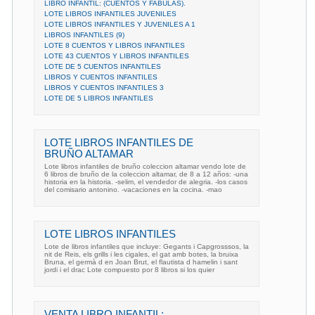
LIBRO INFANTIL: (CUENTOS Y FABULAS).
LOTE LIBROS INFANTILES JUVENILES
LOTE LIBROS INFANTILES Y JUVENILES A 1
LIBROS INFANTILES (9)
LOTE 8 CUENTOS Y LIBROS INFANTILES
LOTE 43 CUENTOS Y LIBROS INFANTILES
LOTE DE 5 CUENTOS INFANTILES
LIBROS Y CUENTOS INFANTILES
LIBROS Y CUENTOS INFANTILES 3
LOTE DE 5 LIBROS INFANTILES
LOTE LIBROS INFANTILES DE
BRUÑO ALTAMAR
Lote libros infantiles de bruño coleccion altamar vendo lote de
6 libros de bruño de la coleccion altamar, de 8 a 12 años: -una
historia en la historia. -selim, el vendedor de alegria. -los casos
del comisario antonino. -vacaciones en la cocina. -mao
LOTE LIBROS INFANTILES
Lote de libros infantiles que incluye: Gegants i Capgrosssos, la
nit de Reis, els grills i les cigales, el gat amb botes, la bruixa
Bruna, el germà d en Joan Brut, el flautista d hamelin i sant
jordi i el drac Lote compuesto por 8 libros si los quier
VENTA LIBRO INFANTIL: