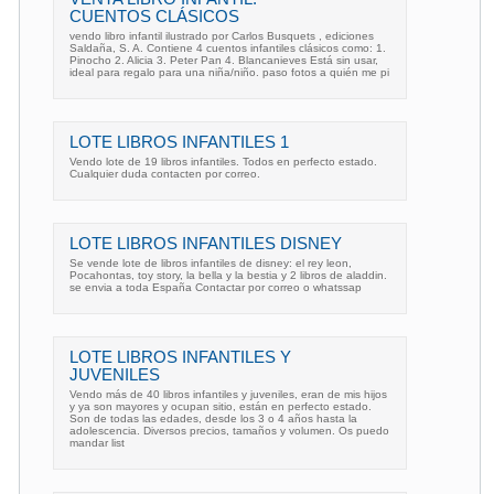
CUENTOS CLÁSICOS
vendo libro infantil ilustrado por Carlos Busquets , ediciones
Saldaña, S. A. Contiene 4 cuentos infantiles clásicos como: 1.
Pinocho 2. Alicia 3. Peter Pan 4. Blancanieves Está sin usar,
ideal para regalo para una niña/niño. paso fotos a quién me pi
LOTE LIBROS INFANTILES 1
Vendo lote de 19 libros infantiles. Todos en perfecto estado.
Cualquier duda contacten por correo.
LOTE LIBROS INFANTILES DISNEY
Se vende lote de libros infantiles de disney: el rey leon,
Pocahontas, toy story, la bella y la bestia y 2 libros de aladdin.
se envia a toda España Contactar por correo o whatssap
LOTE LIBROS INFANTILES Y
JUVENILES
Vendo más de 40 libros infantiles y juveniles, eran de mis hijos
y ya son mayores y ocupan sitio, están en perfecto estado.
Son de todas las edades, desde los 3 o 4 años hasta la
adolescencia. Diversos precios, tamaños y volumen. Os puedo
mandar list