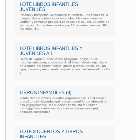
LOTE LIBROS INFANTILES
JUVENILES
Piedras y trompetas, Mi hermana la pantera, Los chiocs de la
maraña, Adios a tres chicos intrepidos, Mas aventuras de
Gruñon y el mamut peludo, Las cosas del abuelo, La tierra de
las papas, Donde duerme el agua, El pequeño vampiro. SM,
Ala delta, Bru
LOTE LIBROS INFANTILES Y
JUVENILES A 1
Barco de vapor duende verde alfaguara, anaya, puck,
historias seleccion, edebe sisi, Enid blyton, Aguila roja, diario
de a bordo del capitan pirata, junien b jones, bruño, equipo
tigre, misterio y terror, emilio salgari, anaya, lasfierasdelfutbolLa
e
LIBROS INFANTILES (9)
vendo libros infantiles -cuentos populares asia 1-2-3 carmen
braco(doncel) -leyendas guineanas raquel ilonbe (doncel) -el
oso yogui(susaeta) -los supersonicos(susaeta) -tarzan
disney(gaviota) -inventos vida cotidiana(espasa-calpe)
animales campeones
LOTE 8 CUENTOS Y LIBROS
INFANTILES