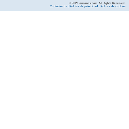
© 2026 armanax.com. All Rights Reserved.
Contáctenos
|
Política de privacidad
|
Política de cookies