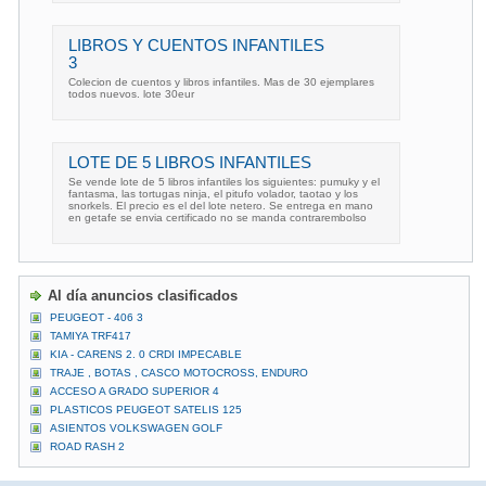
LIBROS Y CUENTOS INFANTILES
3
Colecion de cuentos y libros infantiles. Mas de 30 ejemplares
todos nuevos. lote 30eur
LOTE DE 5 LIBROS INFANTILES
Se vende lote de 5 libros infantiles los siguientes: pumuky y el
fantasma, las tortugas ninja, el pitufo volador, taotao y los
snorkels. El precio es el del lote netero. Se entrega en mano
en getafe se envia certificado no se manda contrarembolso
Al día anuncios clasificados
PEUGEOT - 406 3
TAMIYA TRF417
KIA - CARENS 2. 0 CRDI IMPECABLE
TRAJE , BOTAS , CASCO MOTOCROSS, ENDURO
ACCESO A GRADO SUPERIOR 4
PLASTICOS PEUGEOT SATELIS 125
ASIENTOS VOLKSWAGEN GOLF
ROAD RASH 2