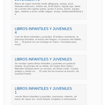
Barco de vapor duende verde alfaguara, anaya, puck,
historias seleccion, edebe sisi, Enid blyton, Aguila roja, diario
de a bordo del capitan pirata, junien b jones, bruño, equipo
tigre, misterio y terror, emilio salgari, anaya, lasfierasdelfutbolLa
e
LIBROS INFANTILES Y JUVENILES
4
Lote de libros infantiles y juveniles. El bellaco durmiente, la
princesa bromista, el tesoro del dragon, el corazon del diablo,
etc. . . El precio es con entrega en mano. Consultar para
envío
LIBROS INFANTILES Y JUVENILES
Se venden varios libros infantiles y juveniles en perfecto
estado: El príncipe de la niebla, de Carlos Ruiz Zafón /
Manolito Gafotas tiene un secreto, de Elvira Lindo / Cuatro
amigos y medio en. . . El caso de los enanos al acecho, de
Joachim Friedri
LIBROS INFANTILES Y JUVENILES
1
-vendo libros infantiles y juveniles, aventuras, misterio, de
barco de vapor etc. envio listado completo a interesados.