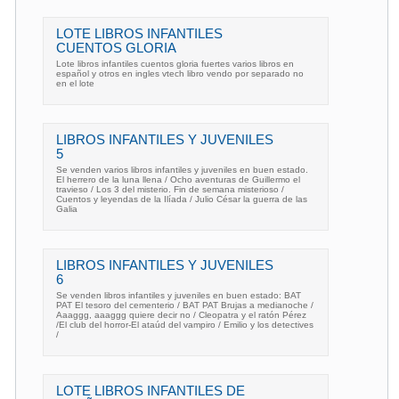
LOTE LIBROS INFANTILES
CUENTOS GLORIA
Lote libros infantiles cuentos gloria fuertes varios libros en
español y otros en ingles vtech libro vendo por separado no
en el lote
LIBROS INFANTILES Y JUVENILES
5
Se venden varios libros infantiles y juveniles en buen estado.
El herrero de la luna llena / Ocho aventuras de Guillermo el
travieso / Los 3 del misterio. Fin de semana misterioso /
Cuentos y leyendas de la Ilíada / Julio César la guerra de las
Galia
LIBROS INFANTILES Y JUVENILES
6
Se venden libros infantiles y juveniles en buen estado: BAT
PAT El tesoro del cementerio / BAT PAT Brujas a medianoche /
Aaaggg, aaaggg quiere decir no / Cleopatra y el ratón Pérez
/El club del horror-El ataúd del vampiro / Emilio y los detectives
/
LOTE LIBROS INFANTILES DE