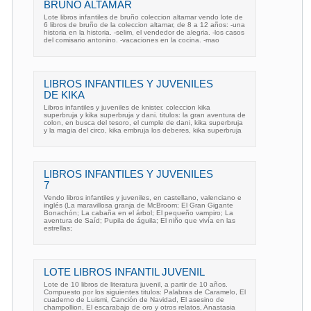
BRUÑO ALTAMAR
Lote libros infantiles de bruño coleccion altamar vendo lote de
6 libros de bruño de la coleccion altamar, de 8 a 12 años: -una
historia en la historia. -selim, el vendedor de alegria. -los casos
del comisario antonino. -vacaciones en la cocina. -mao
LIBROS INFANTILES Y JUVENILES
DE KIKA
Libros infantiles y juveniles de knister. coleccion kika
superbruja y kika superbruja y dani. titulos: la gran aventura de
colon, en busca del tesoro, el cumple de dani, kika superbruja
y la magia del circo, kika embruja los deberes, kika superbruja
LIBROS INFANTILES Y JUVENILES
7
Vendo libros infantiles y juveniles, en castellano, valenciano e
inglés (La maravillosa granja de McBroom; El Gran Gigante
Bonachón; La cabaña en el árbol; El pequeño vampiro; La
aventura de Saíd; Pupila de águila; El niño que vivía en las
estrellas;
LOTE LIBROS INFANTIL JUVENIL
Lote de 10 libros de literatura juvenil, a partir de 10 años.
Compuesto por los siguientes titulos: Palabras de Caramelo, El
cuaderno de Luismi, Canción de Navidad, El asesino de
champollion, El escarabajo de oro y otros relatos, Anastasia