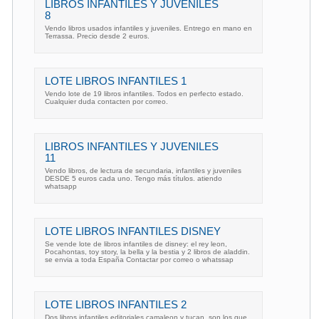
LIBROS INFANTILES Y JUVENILES
8
Vendo libros usados infantiles y juveniles. Entrego en mano en
Terrassa. Precio desde 2 euros.
LOTE LIBROS INFANTILES 1
Vendo lote de 19 libros infantiles. Todos en perfecto estado.
Cualquier duda contacten por correo.
LIBROS INFANTILES Y JUVENILES
11
Vendo libros, de lectura de secundaria, infantiles y juveniles
DESDE 5 euros cada uno. Tengo más títulos. atiendo
whatsapp
LOTE LIBROS INFANTILES DISNEY
Se vende lote de libros infantiles de disney: el rey leon,
Pocahontas, toy story, la bella y la bestia y 2 libros de aladdin.
se envia a toda España Contactar por correo o whatssap
LOTE LIBROS INFANTILES 2
Dos libros infantiles editoriales camaleon y tucan, son los que