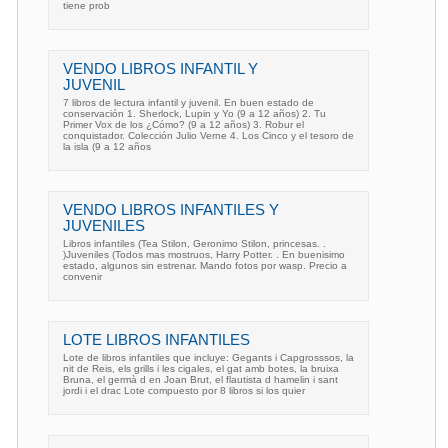
tiene prob
VENDO LIBROS INFANTIL Y
JUVENIL
7 libros de lectura infantil y juvenil. En buen estado de
conservación 1. Sherlock, Lupin y Yo (9 a 12 años) 2. Tu
Primer Vox de los ¿Cómo? (9 a 12 años) 3. Robur el
conquistador. Colección Julio Verne 4. Los Cinco y el tesoro de
la isla (9 a 12 años
VENDO LIBROS INFANTILES Y
JUVENILES
Libros infantiles (Tea Stilon, Geronimo Stilon, princesas. .
)Juveniles (Todos mas mostruos, Harry Potter. . En buenisimo
estado, algunos sin estrenar. Mando fotos por wasp. Precio a
convenir
LOTE LIBROS INFANTILES
Lote de libros infantiles que incluye: Gegants i Capgrosssos, la
nit de Reis, els grills i les cigales, el gat amb botes, la bruixa
Bruna, el germà d en Joan Brut, el flautista d hamelin i sant
jordi i el drac Lote compuesto por 8 libros si los quier