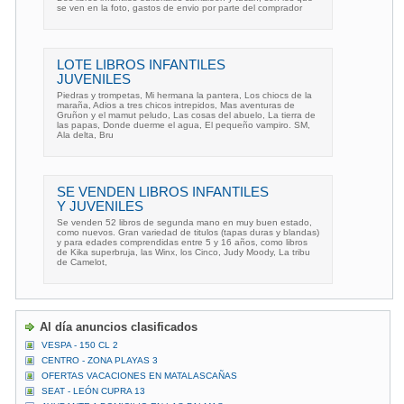
se ven en la foto, gastos de envio por parte del comprador
LOTE LIBROS INFANTILES
JUVENILES
Piedras y trompetas, Mi hermana la pantera, Los chiocs de la
maraña, Adios a tres chicos intrepidos, Mas aventuras de
Gruñon y el mamut peludo, Las cosas del abuelo, La tierra de
las papas, Donde duerme el agua, El pequeño vampiro. SM,
Ala delta, Bru
SE VENDEN LIBROS INFANTILES
Y JUVENILES
Se venden 52 libros de segunda mano en muy buen estado,
como nuevos. Gran variedad de titulos (tapas duras y blandas)
y para edades comprendidas entre 5 y 16 años, como libros
de Kika superbruja, las Winx, los Cinco, Judy Moody, La tribu
de Camelot,
Al día anuncios clasificados
VESPA - 150 CL 2
CENTRO - ZONA PLAYAS 3
OFERTAS VACACIONES EN MATALASCAÑAS
SEAT - LEÓN CUPRA 13