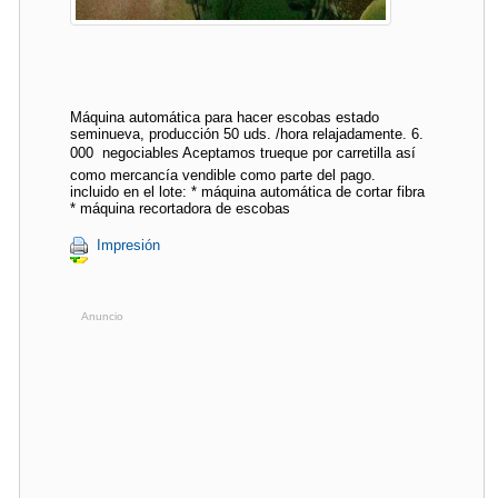
Máquina automática para hacer escobas estado
seminueva, producción 50 uds. /hora relajadamente. 6.
000  negociables Aceptamos trueque por carretilla así
como mercancía vendible como parte del pago.
incluido en el lote: * máquina automática de cortar fibra
* máquina recortadora de escobas
Impresión
Anuncio