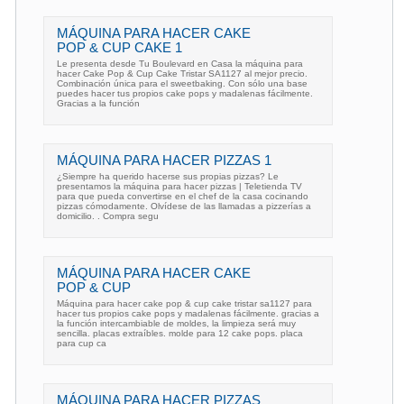
MÁQUINA PARA HACER CAKE
POP & CUP CAKE 1
Le presenta desde Tu Boulevard en Casa la máquina para
hacer Cake Pop & Cup Cake Tristar SA1127 al mejor precio.
Combinación única para el sweetbaking. Con sólo una base
puedes hacer tus propios cake pops y madalenas fácilmente.
Gracias a la función
MÁQUINA PARA HACER PIZZAS 1
¿Siempre ha querido hacerse sus propias pizzas? Le
presentamos la máquina para hacer pizzas | Teletienda TV
para que pueda convertirse en el chef de la casa cocinando
pizzas cómodamente. Olvídese de las llamadas a pizzerías a
domicilio. . Compra segu
MÁQUINA PARA HACER CAKE
POP & CUP
Máquina para hacer cake pop & cup cake tristar sa1127 para
hacer tus propios cake pops y madalenas fácilmente. gracias a
la función intercambiable de moldes, la limpieza será muy
sencilla. placas extraíbles. molde para 12 cake pops. placa
para cup ca
MÁQUINA PARA HACER PIZZAS