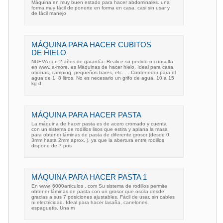
Máquina en muy buen estado para hacer abdominales. una
forma muy fácil de ponerte en forma en casa. casi sin usar y
de fácil manejo
MÁQUINA PARA HACER CUBITOS
DE HIELO
NUEVA con 2 años de garantía. Realice su pedido o consulta
en www. a-more. es Máquinas de hacer hielo. Ideal para casa,
oficinas, camping, pequeños bares, etc. . . Contenedor para el
agua de 1, 8 litros. No es necesario un grifo de agua. 10 a 15
kg d
MÁQUINA PARA HACER PASTA
La máquina de hacer pasta es de acero cromado y cuenta
con un sistema de rodillos lisos que estira y aplana la masa
para obtener láminas de pasta de diferente grosor (desde 0,
3mm hasta 2mm aprox. ), ya que la abertura entre rodillos
dispone de 7 pos
MÁQUINA PARA HACER PASTA 1
En www. 6000articulos . com Su sistema de rodillos permite
obtener láminas de pasta con un grosor que oscila desde
gracias a sus 7 posiciones ajustables. Fácil de usar, sin cables
ni electricidad. Ideal para hacer lasaña, canelones,
espaguetis. Una m