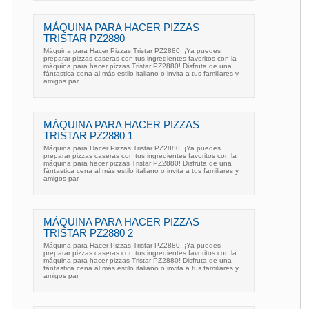
MÁQUINA PARA HACER PIZZAS
TRISTAR PZ2880
Máquina para Hacer Pizzas Tristar PZ2880. ¡Ya puedes
preparar pizzas caseras con tus ingredientes favoritos con la
máquina para hacer pizzas Tristar PZ2880! Disfruta de una
fántastica cena al más estilo italiano o invita a tus familiares y
amigos par
MÁQUINA PARA HACER PIZZAS
TRISTAR PZ2880 1
Máquina para Hacer Pizzas Tristar PZ2880. ¡Ya puedes
preparar pizzas caseras con tus ingredientes favoritos con la
máquina para hacer pizzas Tristar PZ2880! Disfruta de una
fántastica cena al más estilo italiano o invita a tus familiares y
amigos par
MÁQUINA PARA HACER PIZZAS
TRISTAR PZ2880 2
Máquina para Hacer Pizzas Tristar PZ2880. ¡Ya puedes
preparar pizzas caseras con tus ingredientes favoritos con la
máquina para hacer pizzas Tristar PZ2880! Disfruta de una
fántastica cena al más estilo italiano o invita a tus familiares y
amigos par