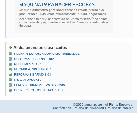
MÁQUINA PARA HACER ESCOBAS
Máquina automática para hacer escobas estado seminueva,
producción 50 uds. /hora relajadamente. 6. 000  negociables
Aceptamos trueque por carretilla así como mercancía vendible
como parte del pago. incluido en el lote: * máquina automática
de cortar
Al día anuncios clasificados
RELAX. 6 EUROS. A DOMICILIO. JUBILADOS
REFORMAS--CARPINTERIA. . . .
PERFUMES STOCK
MECANICA INDUSTRIAL 1
REFORMAS BARATAS 93
NISSAN QASQAI 3
LENOVO THINKPAD - 2504 Y 2505
DESPIECE CITROEN SAXO VTS 6
© 2026 armanax.com. All Rights Reserved.
Contáctenos
|
Política de privacidad
|
Política de cookies