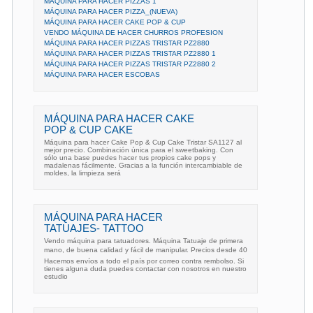
MÁQUINA PARA HACER PIZZAS 1
MÁQUINA PARA HACER PIZZA_(NUEVA)
MÁQUINA PARA HACER CAKE POP & CUP
VENDO MÁQUINA DE HACER CHURROS PROFESION
MÁQUINA PARA HACER PIZZAS TRISTAR PZ2880
MÁQUINA PARA HACER PIZZAS TRISTAR PZ2880 1
MÁQUINA PARA HACER PIZZAS TRISTAR PZ2880 2
MÁQUINA PARA HACER ESCOBAS
MÁQUINA PARA HACER CAKE
POP & CUP CAKE
Máquina para hacer Cake Pop & Cup Cake Tristar SA1127 al
mejor precio. Combinación única para el sweetbaking. Con
sólo una base puedes hacer tus propios cake pops y
madalenas fácilmente. Gracias a la función intercambiable de
moldes, la limpieza será
MÁQUINA PARA HACER
TATUAJES- TATTOO
Vendo máquina para tatuadores. Máquina Tatuaje de primera
mano, de buena calidad y fácil de manipular. Precios desde 40
Hacemos envíos a todo el país por correo contra rembolso. Si
tienes alguna duda puedes contactar con nosotros en nuestro
estudio