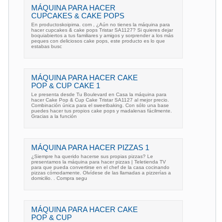
MÁQUINA PARA HACER
CUPCAKES & CAKE POPS
En productoskoipima. com , ¿Aún no tienes la máquina para
hacer cupcakes & cake pops Tristar SA1127? Si quieres dejar
boquiabiertos a tus familiares y amigos y sorprender a los más
peques con deliciosos cake pops, este producto es lo que
estabas busc
MÁQUINA PARA HACER CAKE
POP & CUP CAKE 1
Le presenta desde Tu Boulevard en Casa la máquina para
hacer Cake Pop & Cup Cake Tristar SA1127 al mejor precio.
Combinación única para el sweetbaking. Con sólo una base
puedes hacer tus propios cake pops y madalenas fácilmente.
Gracias a la función
MÁQUINA PARA HACER PIZZAS 1
¿Siempre ha querido hacerse sus propias pizzas? Le
presentamos la máquina para hacer pizzas | Teletienda TV
para que pueda convertirse en el chef de la casa cocinando
pizzas cómodamente. Olvídese de las llamadas a pizzerías a
domicilio. . Compra segu
MÁQUINA PARA HACER CAKE
POP & CUP