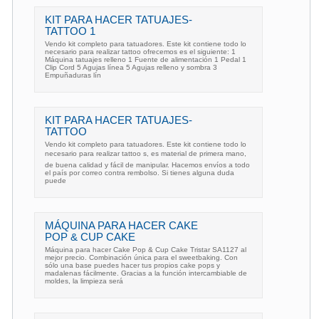
KIT PARA HACER TATUAJES-
TATTOO 1
Vendo kit completo para tatuadores. Este kit contiene todo lo
necesario para realizar tattoo ofrecemos es el siguiente: 1
Máquina tatuajes relleno 1 Fuente de alimentación 1 Pedal 1
Clip Cord 5 Agujas línea 5 Agujas relleno y sombra 3
Empuñaduras lín
KIT PARA HACER TATUAJES-
TATTOO
Vendo kit completo para tatuadores. Este kit contiene todo lo
necesario para realizar tattoo s, es material de primera mano,
de buena calidad y fácil de manipular. Hacemos envíos a todo
el país por correo contra rembolso. Si tienes alguna duda
puede
MÁQUINA PARA HACER CAKE
POP & CUP CAKE
Máquina para hacer Cake Pop & Cup Cake Tristar SA1127 al
mejor precio. Combinación única para el sweetbaking. Con
sólo una base puedes hacer tus propios cake pops y
madalenas fácilmente. Gracias a la función intercambiable de
moldes, la limpieza será