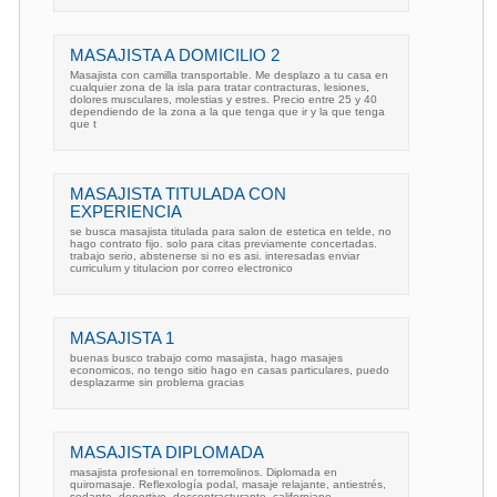
MASAJISTA A DOMICILIO 2
Masajista con camilla transportable. Me desplazo a tu casa en
cualquier zona de la isla para tratar contracturas, lesiones,
dolores musculares, molestias y estres. Precio entre 25 y 40
dependiendo de la zona a la que tenga que ir y la que tenga
que t
MASAJISTA TITULADA CON
EXPERIENCIA
se busca masajista titulada para salon de estetica en telde, no
hago contrato fijo. solo para citas previamente concertadas.
trabajo serio, abstenerse si no es asi. interesadas enviar
curriculum y titulacion por correo electronico
MASAJISTA 1
buenas busco trabajo como masajista, hago masajes
economicos, no tengo sitio hago en casas particulares, puedo
desplazarme sin problema gracias
MASAJISTA DIPLOMADA
masajista profesional en torremolinos. Diplomada en
quiromasaje. Reflexología podal, masaje relajante, antiestrés,
sedante, deportivo, descontracturante, californiano. . .