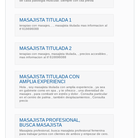
de cada patologia muscular. Siempre con cita previa
MASAJISTA TITULADA 1
terapias con masajes, , , masajista titulada mas informacion al
tf 616696088
MASAJISTA TITULADA 2
terapias con masajes, masajista titulada, , precios accesibles ,
mas informacion al tf 616696088
MASAJISTA TITULADA CON
AMPLIA EXPERIENCI
Hola , soy masajista titulada con amplia experiencia , ya sea
en gabinete como en spa , y te ofrezco , una diversidad de
masajes , para combatir en estrés y dolor . Consulta particular
en el centro de palma , también desplazamientos , Consulta
precio
MASAJISTA PROFESIONAL,
BUSCA MASAJISTA
Masajista profesional, busca masajista profesional femenina
para trabajar juntos con clientes de ambos y empezar de cero.