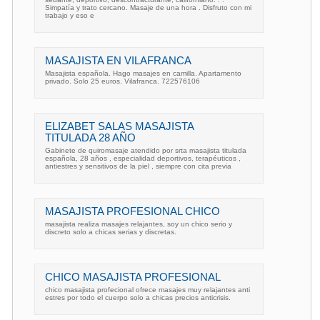
Simpatía y trato cercano. Masaje de una hora . Disfruto con mi
trabajo y eso e
MASAJISTA EN VILAFRANCA
Masajista española. Hago masajes en camilla. Apartamento
privado. Solo 25 euros. Vilafranca. 722576106
ELIZABET SALAS MASAJISTA
TITULADA 28 AÑO
Gabinete de quiromasaje atendido por srta masajista titulada
española, 28 años , especialidad deportivos, terapéuticos ,
antiestres y sensitivos de la piel , siempre con cita previa
MASAJISTA PROFESIONAL CHICO
masajista realiza masajes relajantes, soy un chico serio y
discreto solo a chicas serias y discretas.
CHICO MASAJISTA PROFESIONAL
chico masajista profecional ofrece masajes muy relajantes anti
estres por todo el cuerpo solo a chicas precios anticrisis.