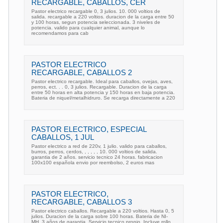
RECARGABLE, CABALLOS, CER
Pastor electrico recargable 0, 3 julios. 10. 000 voltios de
salida. recargable a 220 voltios. duracion de la carga entre 50
y 100 horas, segun potencia seleccionada. 3 niveles de
potencia. valido para cualquier animal, aunque lo
recomendamos para cab
PASTOR ELECTRICO
RECARGABLE, CABALLOS 2
Pastor electrico recargable. Ideal para caballos, ovejas, aves,
perros, ect. . . 0, 3 julios. Recargable. Duracion de la carga
entre 50 horas en alta potencia y 150 horas en baja potencia.
Bateria de niquel/metalhidruro. Se recarga directamente a 220
PASTOR ELECTRICO, ESPECIAL
CABALLOS, 1 JUL
Pastor electrico a red de 220v, 1 julio. valido para caballos,
burros, perros, cerdos, , , , , , 10. 000 voltios de salida.
garantia de 2 años. servicio tecnico 24 horas. fabricacion
100x100 española envio por reembolso, 2 euros mas
PASTOR ELECTRICO,
RECARGABLE, CABALLOS 3
Pastor electrico caballos. Recargable a 220 voltios. Hasta 0, 5
julios. Duracion de la carga sobre 100 horas. Bateria de NI-
MH. 3 años de garantia. Servicio tecnico propio. Incluye rollo