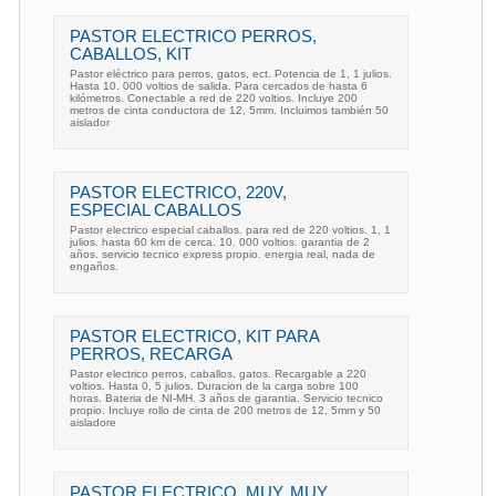
PASTOR ELECTRICO PERROS,
CABALLOS, KIT
Pastor eléctrico para perros, gatos, ect. Potencia de 1, 1 julios.
Hasta 10. 000 voltios de salida. Para cercados de hasta 6
kilómetros. Conectable a red de 220 voltios. Incluye 200
metros de cinta conductora de 12, 5mm. Incluimos también 50
aislador
PASTOR ELECTRICO, 220V,
ESPECIAL CABALLOS
Pastor electrico especial caballos. para red de 220 voltios. 1, 1
julios. hasta 60 km de cerca. 10. 000 voltios. garantia de 2
años. servicio tecnico express propio. energia real, nada de
engaños.
PASTOR ELECTRICO, KIT PARA
PERROS, RECARGA
Pastor electrico perros, caballos, gatos. Recargable a 220
voltios. Hasta 0, 5 julios. Duracion de la carga sobre 100
horas. Bateria de NI-MH. 3 años de garantia. Servicio tecnico
propio. Incluye rollo de cinta de 200 metros de 12, 5mm y 50
aisladore
PASTOR ELECTRICO, MUY, MUY