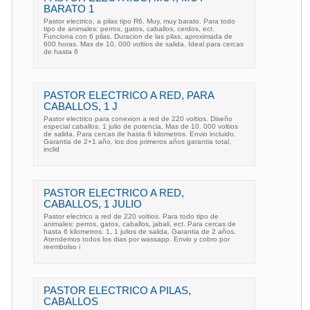
BARATO 1
Pastor electrico, a pilas tipo R6. Muy, muy barato. Para todo
tipo de animales: perros, gatos, caballos, cerdos, ect.
Funciona con 6 pilas. Duracion de las pilas, aproximada de
600 horas. Mas de 10, 000 voltios de salida. Ideal para cercas
de hasta 6
PASTOR ELECTRICO A RED, PARA
CABALLOS, 1 J
Pastor electrico para conexion a red de 220 voltios. Diseño
especial caballos. 1 julio de potencia. Mas de 10. 000 voltios
de salida. Para cercas de hasta 6 kilometros. Envio incluido.
Garantia de 2+1 año, los dos primeros años garantia total,
inclid
PASTOR ELECTRICO A RED,
CABALLOS, 1 JULIO
Pastor electrico a red de 220 voltios. Para todo tipo de
animales: perros, gatos, caballos, jabali, ect. Para cercas de
hasta 6 kilometros. 1, 1 julios de salida. Garantia de 2 años.
Atendemos todos los dias por wassapp. Envio y cobro por
reembolso i
PASTOR ELECTRICO A PILAS,
CABALLOS