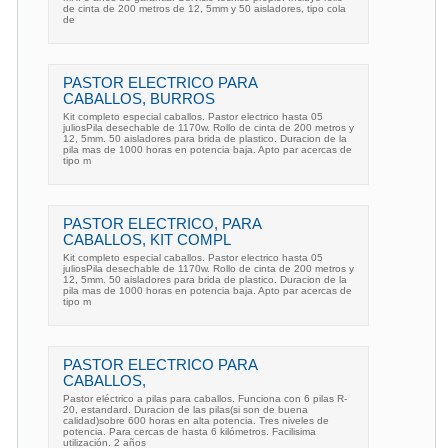
de cinta de 200 metros de 12, 5mm y 50 aisladores, tipo cola
de
PASTOR ELECTRICO PARA
CABALLOS, BURROS
Kit completo especial caballos. Pastor electrico hasta 05
juliosPila desechable de 1170w. Rollo de cinta de 200 metros y
12, 5mm. 50 aisladores para brida de plastico. Duracion de la
pila mas de 1000 horas en potencia baja. Apto par acercas de
tipo m
PASTOR ELECTRICO, PARA
CABALLOS, KIT COMPL
Kit completo especial caballos. Pastor electrico hasta 05
juliosPila desechable de 1170w. Rollo de cinta de 200 metros y
12, 5mm. 50 aisladores para brida de plastico. Duracion de la
pila mas de 1000 horas en potencia baja. Apto par acercas de
tipo m
PASTOR ELECTRICO PARA
CABALLOS,
Pastor eléctrico a pilas para caballos. Funciona con 6 pilas R-
20, estandard. Duracion de las pilas(si son de buena
calidad)sobre 600 horas en alta potencia. Tres niveles de
potencia. Para cercas de hasta 6 kilómetros. Facilisima
utilización. 2 años