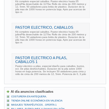
Kit completo especial caballos. Pastor electrico hasta 05
juliosPila desechable de 1170w. Rollo de cinta de 200 metros y
12, 5mm. 50 aisladores para brida de plastico. Duracion de la
pila mas de 1000 horas en potencia baja. Apto par acercas de
tipo m
PASTOR ELECTRICO, CABALLOS
Kit completo especial caballos. Pastor electrico hasta 05
juliosPila desechable de 1170w. Rollo de cinta de 200 metros y
12, 5mm. 50 aisladores para brida de plastico. Duracion de la
pila mas de 1000 horas en potencia baja. Apto par acercas de
tipo m
PASTOR ELECTRICO A PILAS,
CABALLOS 1
Pastor electrico a pilas, especial diseño para caballos, burros,
ect. De pilas deshechables. Duracion de la pila sobre 1000
horas en baja potencia. Se incluyen 50 aisladores para cinta y
rollo de cinta de 200 metros de 12, 5mm. Potencia de 0, 3 julio
Al día anuncios clasificados
COSTURERA EN ANTEQUERA.
TIENDA ONLINE ECONÓMICA EN VALENCIA
MASAJES TERAPÉUTICOS , OFERTA 1
BILLARES, FUTBOLINES Y DIANAS EN LEÓN