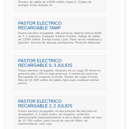
Tension de salida de 12000 voltios. hasta 0, 5 julios de
energia. Envio incluido en
PASTOR ELECTRICO
RECARGABLE 7AMP
Pastor electrico recargable, alta potencia. Bateria interna AGM
de 7, 2 amperios. Cargador exterior incluido. Voltaje de salida
de 12000 voltios. Enerjia hasta 1 julio. Para cercas medianas y
grandes. Servicio de wassap permanente. Producto fabricado
PASTOR ELECTRICO
RECARGABLE 0, 3 JULIOS
Pastor electrico recargable. Duracion de ca carga 50 horas en
potencia alta y 300 en baja potencia. 3 niveles de potencia.
Recargable en cualquier enchufe. Tiempo de carga 8 horas.
Mas de 10. 000 voltios de salida. Apto para cualquier animal:
perros,
PASTOR ELECTRICO
RECARGABLE 2, 2 JULIOS
Pastor electrico recargable. el mas potente del mercado en
recargables. 2, 2 julios reales, sin engaños. podemos
demostrarselo matematicamente si asi lo desea. salida de mas
de 10. 000 voltios. para cercas de mas de 60km. sin
mantenimiento. solo carg