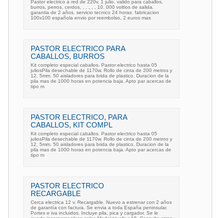
Pastor electrico a red de 220v, 1 julio. valido para caballos,
burros, perros, cerdos, , , , , , 10. 000 voltios de salida.
garantia de 2 años. servicio tecnico 24 horas. fabricacion
100x100 española envio por reembolso, 2 euros mas
PASTOR ELECTRICO PARA
CABALLOS, BURROS
Kit completo especial caballos. Pastor electrico hasta 05
juliosPila desechable de 1170w. Rollo de cinta de 200 metros y
12, 5mm. 50 aisladores para brida de plastico. Duracion de la
pila mas de 1000 horas en potencia baja. Apto par acercas de
tipo m
PASTOR ELECTRICO, PARA
CABALLOS, KIT COMPL
Kit completo especial caballos. Pastor electrico hasta 05
juliosPila desechable de 1170w. Rollo de cinta de 200 metros y
12, 5mm. 50 aisladores para brida de plastico. Duracion de la
pila mas de 1000 horas en potencia baja. Apto par acercas de
tipo m
PASTOR ELECTRICO
RECARGABLE
Cerca electrica 12 v. Recargable. Nuevo a estrenar con 2 años
de garantía con factura. Se envia a toda España peninsular.
Portes e iva incluidos. Incluye pila, pica y cargador. Se le