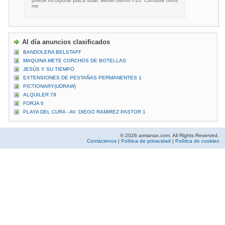
puede incorporar placa solar. Model triunfo r-10. Consulte otros
mo
Al día anuncios clasificados
BANDOLERA BELSTAFF
MAQUINA METE CORCHOS DE BOTELLAS
JESÚS Y SU TIEMPO
EXTENSIONES DE PESTAÑAS PERMANENTES 1
PICTIONARY(UDRAW)
ALQUILER 79
FORJA 6
PLAYA DEL CURA - AV. DIEGO RAMIREZ PASTOR 1
© 2026 armanax.com. All Rights Reserved.
Contáctenos
|
Política de privacidad
|
Política de cookies