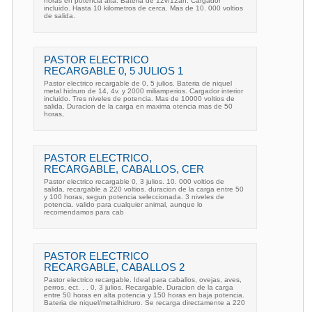
horas en potencia alta. Bateria de 12v/12ah. Cargador
incluido. Hasta 10 kilometros de cerca. Mas de 10. 000 voltios
de salida.
PASTOR ELECTRICO
RECARGABLE 0, 5 JULIOS 1
Pastor electrico recargable de 0, 5 julios. Bateria de niquel
metal hidruro de 14, 4v. y 2000 miliamperios. Cargador interior
incluido. Tres niveles de potencia. Mas de 10000 voltios de
salida. Duracion de la carga en maxima otencia mas de 50
horas,
PASTOR ELECTRICO,
RECARGABLE, CABALLOS, CER
Pastor electrico recargable 0, 3 julios. 10. 000 voltios de
salida. recargable a 220 voltios. duracion de la carga entre 50
y 100 horas, segun potencia seleccionada. 3 niveles de
potencia. valido para cualquier animal, aunque lo
recomendamos para cab
PASTOR ELECTRICO
RECARGABLE, CABALLOS 2
Pastor electrico recargable. Ideal para caballos, ovejas, aves,
perros, ect. . . 0, 3 julios. Recargable. Duracion de la carga
entre 50 horas en alta potencia y 150 horas en baja potencia.
Bateria de niquel/metalhidruro. Se recarga directamente a 220