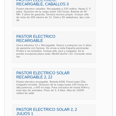
RECARGABLE, CABALLOS 3
Pastor electrico caballos. Recargable a 220 voltios. Hasta 0, 5
julios. Duracion de la carga sobre 100 horas. Bateria de NI-
MH. 3 años de garantia. Servicio tecnico propio. Incluye rollo
de cinta de 200 metros de 12, 5mm y 50 aisladores, tipo cola
de
PASTOR ELECTRICO
RECARGABLE
Cerca electrica 12 v. Recargable. Nuevo a estrenar con 2 años
de garantía con factura. Se envia a toda España peninsular.
Portes e iva incluidos. Incluye pila, pica y cargador. Se le
puede incorporar placa solar. Model triunfo r-10. Consulte otros
mo
PASTOR ELECTRICO SOLAR
RECARGABLE 2, 2J
Pastor electrico recargable. Bateria AGM. Panel solar 25w.
Cargador incluido. Duracion de la carga hasta 100 horas en
alta potencia, y 400 en baja. Para cercados de hasta 60km y
todo tipo de animales. Peso de 3, 9 kilos. Mas de 10000
voltios de salid
PASTOR ELECTRICO SOLAR 2, 2
JULIOS 1