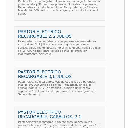
Pastor electrico recargable. Duracion de ca carga 50 horas en
potencia alta y 300 en baja potencia. 3 niveles de potencia.
Recargable en cualquier enchufe. Tiempo de carga 8 horas.
Mas de 10. 000 voltios de salida. Apto para cualquier animal:
perros,
PASTOR ELECTRICO
RECARGABLE 2, 2 JULIOS
Pastor electrico recargable. el mas potente del mercado en
recargables. 2, 2 julios reales, sin engaños. podemos
demostrarselo matematicamente si asi lo desea. salida de mas
de 10. 000 voltios. para cercas de mas de 60km. sin
mantenimiento. solo carg
PASTOR ELECTRICO
RECARGABLE 0, 5 JULIOS
Pastor electrico recargable. Mas de 0, 5 julios de potencia.
Mas de 10. 000 voltios de salida. Para cualquier tipo de
animal. Bateria de 7, 2 amperios. Duracion de la carga
superior a 100 horas en alta potencia. 2 años de garantia.
Servicio tecnico p
PASTOR ELECTRICO
RECARGABLE, CABALLOS, 2. 2
Pastor electrico recargable, para caballos, burros, mulas,
vacas. Potencia de 2. 2 julios. Duracion de la carga hasta 100