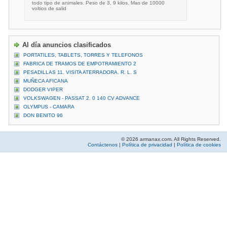
todo tipo de animales. Peso de 3, 9 kilos. Mas de 10000
voltios de salid
Al día anuncios clasificados
PORTATILES, TABLETS, TORRES Y TELEFONOS
FABRICA DE TRAMOS DE EMPOTRAMIENTO 2
PESADILLAS 11. VISITA ATERRADORA. R. L. S
MUÑECA AFICANA
DODGER VIPER
VOLKSWAGEN - PASSAT 2. 0 140 CV ADVANCE
OLYMPUS - CAMARA
DON BENITO 96
© 2026 armanax.com. All Rights Reserved.
Contáctenos
|
Política de privacidad
|
Política de cookies