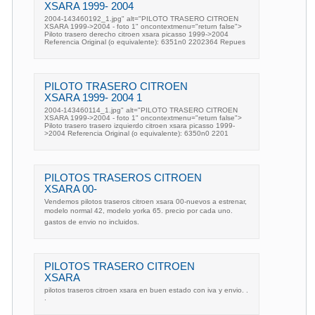
XSARA 1999- 2004
2004-143460192_1.jpg" alt="PILOTO TRASERO CITROEN
XSARA 1999->2004 - foto 1" oncontextmenu="return false">
Piloto trasero derecho citroen xsara picasso 1999->2004
Referencia Original (o equivalente): 6351n0 2202364 Repues
PILOTO TRASERO CITROEN
XSARA 1999- 2004 1
2004-143460114_1.jpg" alt="PILOTO TRASERO CITROEN
XSARA 1999->2004 - foto 1" oncontextmenu="return false">
Piloto trasero trasero izquierdo citroen xsara picasso 1999-
>2004 Referencia Original (o equivalente): 6350n0 2201
PILOTOS TRASEROS CITROEN
XSARA 00-
Vendemos pilotos traseros citroen xsara 00-nuevos a estrenar,
modelo normal 42, modelo yorka 65. precio por cada uno.
gastos de envio no incluidos.
PILOTOS TRASERO CITROEN
XSARA
pilotos traseros citroen xsara en buen estado con iva y envio. .
.