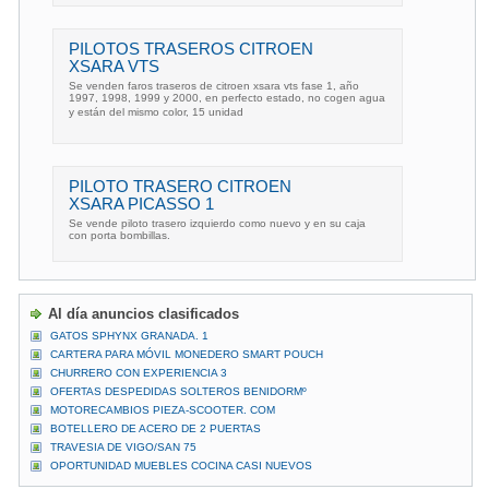
PILOTOS TRASEROS CITROEN
XSARA VTS
Se venden faros traseros de citroen xsara vts fase 1, año
1997, 1998, 1999 y 2000, en perfecto estado, no cogen agua
y están del mismo color, 15 unidad
PILOTO TRASERO CITROEN
XSARA PICASSO 1
Se vende piloto trasero izquierdo como nuevo y en su caja
con porta bombillas.
Al día anuncios clasificados
GATOS SPHYNX GRANADA. 1
CARTERA PARA MÓVIL MONEDERO SMART POUCH
CHURRERO CON EXPERIENCIA 3
OFERTAS DESPEDIDAS SOLTEROS BENIDORMº
MOTORECAMBIOS PIEZA-SCOOTER. COM
BOTELLERO DE ACERO DE 2 PUERTAS
TRAVESIA DE VIGO/SAN 75
OPORTUNIDAD MUEBLES COCINA CASI NUEVOS