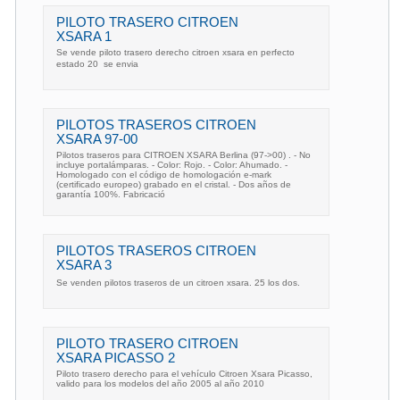
PILOTO TRASERO CITROEN
XSARA 1
Se vende piloto trasero derecho citroen xsara en perfecto
estado 20  se envia
PILOTOS TRASEROS CITROEN
XSARA 97-00
Pilotos traseros para CITROEN XSARA Berlina (97->00) . - No
incluye portalámparas. - Color: Rojo. - Color: Ahumado. -
Homologado con el código de homologación e-mark
(certificado europeo) grabado en el cristal. - Dos años de
garantía 100%. Fabricació
PILOTOS TRASEROS CITROEN
XSARA 3
Se venden pilotos traseros de un citroen xsara. 25 los dos.
PILOTO TRASERO CITROEN
XSARA PICASSO 2
Piloto trasero derecho para el vehículo Citroen Xsara Picasso,
valido para los modelos del año 2005 al año 2010