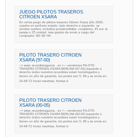
JUEGO PILOTOS TRASEROS
CITROEN XSARA
En venta juego de pilotos traseros Citroen Xsara año 2000,
usados en perfceto estado, lado derecho e izquierdo. se
venden sueltos, incluidos portabombillas. completos. 45 eur. la
pareja o 25 unidad. mas gastos de envio a cargo del
comprador. NO SE HA
PILOTO TRASERO CITROEN
XSARA (97-00)
--> www. recambiosgarcia . es <--- vendemos PILOTO
TRASERO CITROEN XSARA BERLINA (97-00) izquierdo o
derecho todos nuestros recambios estan homologados y
tienen un año de garantía, los portes son 5, 99 y se envia en
24-48-72 horas maximas, formas d
PILOTO TRASERO CITROEN
XSARA (00-05)
--> www. recambiosgarcia . es <--- vendemos PILOTO
TRASERO CITROEN XSARA BERLINA (00-05) izquierdo o
derecho todos nuestros recambios estan homologados y
tienen un año de garantía, los portes son 5, 99 y se envia en
24-48-72 horas maximas, formas d