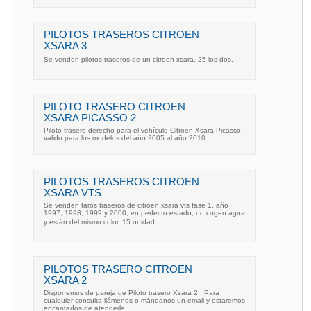
PILOTOS TRASEROS CITROEN
XSARA 3
Se venden pilotos traseros de un citroen xsara. 25 los dos.
PILOTO TRASERO CITROEN
XSARA PICASSO 2
Piloto trasero derecho para el vehículo Citroen Xsara Picasso,
valido para los modelos del año 2005 al año 2010
PILOTOS TRASEROS CITROEN
XSARA VTS
Se venden faros traseros de citroen xsara vts fase 1, año
1997, 1998, 1999 y 2000, en perfecto estado, no cogen agua
y están del mismo color, 15 unidad
PILOTOS TRASERO CITROEN
XSARA 2
Disponemos de pareja de Piloto trasero Xsara 2 . Para
cualquier consulta llámenos o mándanos un email y estaremos
encantados de atenderle.