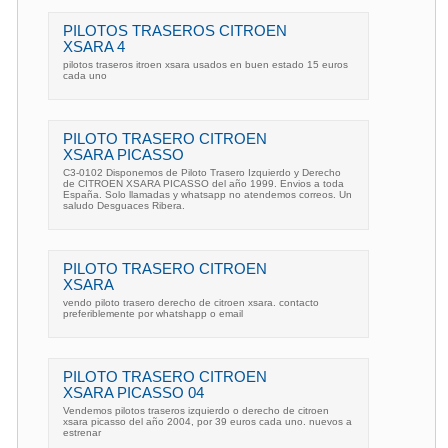
PILOTOS TRASEROS CITROEN
XSARA 4
pilotos traseros itroen xsara usados en buen estado 15 euros
cada uno
PILOTO TRASERO CITROEN
XSARA PICASSO
C3-0102 Disponemos de Piloto Trasero Izquierdo y Derecho
de CITROEN XSARA PICASSO del año 1999. Envios a toda
España. Solo llamadas y whatsapp no atendemos correos. Un
saludo Desguaces Ribera.
PILOTO TRASERO CITROEN
XSARA
vendo piloto trasero derecho de citroen xsara. contacto
preferiblemente por whatshapp o email
PILOTO TRASERO CITROEN
XSARA PICASSO 04
Vendemos pilotos traseros izquierdo o derecho de citroen
xsara picasso del año 2004, por 39 euros cada uno. nuevos a
estrenar