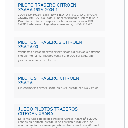
PILOTO TRASERO CITROEN
XSARA 1999- 2004 1
2004-143460114_1.jpg" alt="PILOTO TRASERO CITROEN
XSARA 1999->2004 - foto 1" oncontextmenu="return false">
Piloto trasero trasero izquierdo citroen xsara picasso 1999-
>2004 Referencia Original (o equivalente): 6350n0 2201
PILOTOS TRASEROS CITROEN
XSARA 00-
Vendemos pilotos traseros citroen xsara 00-nuevos a estrenar,
modelo normal 42, modelo yorka 65. precio por cada uno.
gastos de envio no incluidos.
PILOTOS TRASERO CITROEN
XSARA
pilotos traseros citroen xsara en buen estado con iva y envio. .
.
JUEGO PILOTOS TRASEROS
CITROEN XSARA
En venta juego de pilotos traseros Citroen Xsara año 2000,
usados en perfceto estado, lado derecho e izquierdo. se
venden sueltos, incluidos portabombillas. completos. 45 eur. la