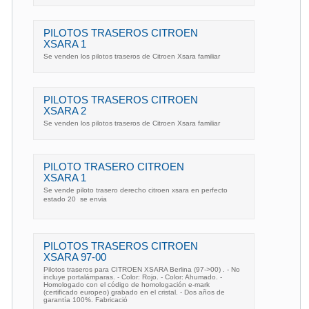
PILOTOS TRASEROS CITROEN
XSARA 1
Se venden los pilotos traseros de Citroen Xsara familiar
PILOTOS TRASEROS CITROEN
XSARA 2
Se venden los pilotos traseros de Citroen Xsara familiar
PILOTO TRASERO CITROEN
XSARA 1
Se vende piloto trasero derecho citroen xsara en perfecto
estado 20  se envia
PILOTOS TRASEROS CITROEN
XSARA 97-00
Pilotos traseros para CITROEN XSARA Berlina (97->00) . - No
incluye portalámparas. - Color: Rojo. - Color: Ahumado. -
Homologado con el código de homologación e-mark
(certificado europeo) grabado en el cristal. - Dos años de
garantía 100%. Fabricació