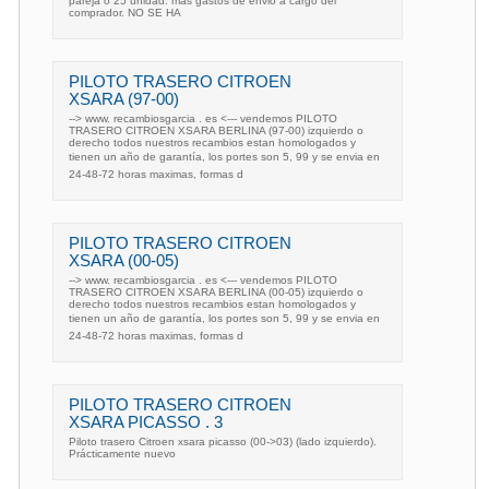
pareja o 25 unidad. mas gastos de envio a cargo del
comprador. NO SE HA
PILOTO TRASERO CITROEN
XSARA (97-00)
--> www. recambiosgarcia . es <--- vendemos PILOTO
TRASERO CITROEN XSARA BERLINA (97-00) izquierdo o
derecho todos nuestros recambios estan homologados y
tienen un año de garantía, los portes son 5, 99 y se envia en
24-48-72 horas maximas, formas d
PILOTO TRASERO CITROEN
XSARA (00-05)
--> www. recambiosgarcia . es <--- vendemos PILOTO
TRASERO CITROEN XSARA BERLINA (00-05) izquierdo o
derecho todos nuestros recambios estan homologados y
tienen un año de garantía, los portes son 5, 99 y se envia en
24-48-72 horas maximas, formas d
PILOTO TRASERO CITROEN
XSARA PICASSO . 3
Piloto trasero Citroen xsara picasso (00->03) (lado izquierdo).
Prácticamente nuevo