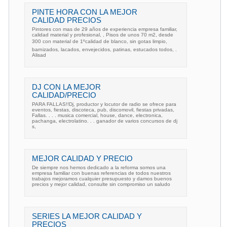
PINTE HORA CON LA MEJOR
CALIDAD PRECIOS
Pintores con mas de 29 años de experiencia empresa familiar,
calidad material y profesional, , Pisos de unos 70 m2, desde
300 con material de 1ºcalidad de blanco, sin gotas limpio,
barnizados, lacados, envejecidos, patinas, estucados todos, .
Alisad
DJ CON LA MEJOR
CALIDAD/PRECIO
PARA FALLAS!!Dj, productor y locutor de radio se ofrece para
eventos, fiestas, discoteca, pub, discomovil, fiestas privadas,
Fallas. . . . musica comercial, house, dance, electronica,
pachanga, electrolatino. . . ganador de varios concursos de dj
s,
MEJOR CALIDAD Y PRECIO
De siempre nos hemos dedicado a la reforma somos una
empresa familiar con buenas referencias de todos nuestros
trabajos mejoramos cualquier presupuesto y damos buenos
precios y mejor calidad, consulte sin compromiso un saludo
SERIES LA MEJOR CALIDAD Y
PRECIOS