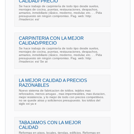
CALIDAD/ PRECIO
Se hace trabajo de carpintería de todo tipo desde suelos,
montajes de cocina, puertas, restauraciones, despachos,
armarios, inmobiliario clásico, moderno, modular, etc. . . Pida
presupuesto sin ningún compromiso. Pag. web: http:
//madercor. es/
CARPINTERIA CON LA MEJOR
CALIDAD/PRECIO
Se hace trabajo de carpintería de todo tipo desde suelos,
montajes de cocina, puertas, restauraciones, despachos,
armarios, inmobiliario clásico, moderno, modular, etc. . . Pida
presupuesto sin ningún compromiso. Pag. web: http:
//madercor. es/ Se at
LA MEJOR CALIDAD A PRECIOS
RAZONABLES
Nuevo sistema de fabricacion de toldos. tejidos mas
reforzados, menos arrugas , mas impermeables, mas duracion,
mejor resistencia. y lo mejor de todo con precios competitivos.
no se quede atras y solicitenos presupuesto. los toldos del
siglo xxi ya e
TABAJAMOS CON LA MEJOR
CALIDAD
Reformas en pisos, locales, tiendas, edificios. Reformas en