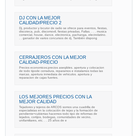
DJ CON LA MEJOR
CALIDAD/PRECIO 2
Dj, productor y locutor de radio se ofrece para eventos, fiestas,
discoteca, pub, discomovil, fiestas privadas, Fallas. . . . musica
comercial, house, dance, electronica, pachanga, electrolatino.
. . ganador de varios concursos de dj. También dispong
CERRAJEROS CON LA MEJOR
CALIDAD-PRECIO
Precios economicos;precios aseqibles. apertura y colocacion
de todo tipode cerradura, reparamos e instalamos todas las
marcas. apertura inmediata de vehiculos. apertura y
reparacion de cajas fuertes.
LOS MEJORES PRECIOS CON LA
MEJOR CALIDAD
Tejadores y tejeros de ARCOS somos una cuadrilla de
especialistas en la colocación de tejas y la formación de
pendiente=cubiertas hacemos todo tipo de reformas de
tejados, cortijos, bodegas, comunidades de vecino,
unifamiliares, etc. . . 25 años de e