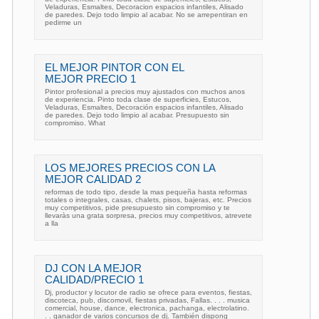
Veladuras, Esmaltes, Decoracion espacios infantiles, Alisado
de paredes. Dejo todo limpio al acabar. No se arrepentiran en
pedirme un
EL MEJOR PINTOR CON EL
MEJOR PRECIO 1
Pintor profesional a precios muy ajustados con muchos anos
de experiencia. Pinto toda clase de superficies, Estucos,
Veladuras, Esmaltes, Decoración espacios infantiles, Alisado
de paredes. Dejo todo limpio al acabar. Presupuesto sin
compromiso. What
LOS MEJORES PRECIOS CON LA
MEJOR CALIDAD 2
reformas de todo tipo, desde la mas pequeña hasta reformas
totales o integrales, casas, chalets, pisos, bajeras, etc. Precios
muy competitivos, pide presupuesto sin compromiso y te
llevaràs una grata sorpresa, precios muy competitivos, atrevete
a lla
DJ CON LA MEJOR
CALIDAD/PRECIO 1
Dj, productor y locutor de radio se ofrece para eventos, fiestas,
discoteca, pub, discomovil, fiestas privadas, Fallas. . . . musica
comercial, house, dance, electronica, pachanga, electrolatino.
. . ganador de varios concursos de dj. También dispong