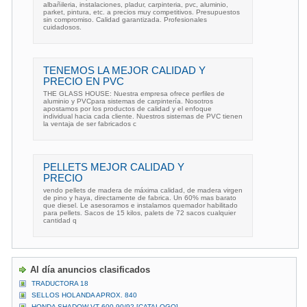
albañileria, instalaciones, pladur, carpinteria, pvc, aluminio,
parket, pintura, etc. a precios muy competitivos. Presupuestos
sin compromiso. Calidad garantizada. Profesionales
cuidadosos.
TENEMOS LA MEJOR CALIDAD Y
PRECIO EN PVC
THE GLASS HOUSE: Nuestra empresa ofrece perfiles de
aluminio y PVCpara sistemas de carpintería. Nosotros
apostamos por los productos de calidad y el enfoque
individual hacia cada cliente. Nuestros sistemas de PVC tienen
la ventaja de ser fabricados c
PELLETS MEJOR CALIDAD Y
PRECIO
vendo pellets de madera de máxima calidad, de madera virgen
de pino y haya, directamente de fabrica. Un 60% mas barato
que diesel. Le asesoramos e instalamos quemador habilitado
para pellets. Sacos de 15 kilos, palets de 72 sacos cualquier
cantidad q
Al día anuncios clasificados
TRADUCTORA 18
SELLOS HOLANDA APROX. 840
HONDA SHADOW VT 600 90/92 [CATALOGO]