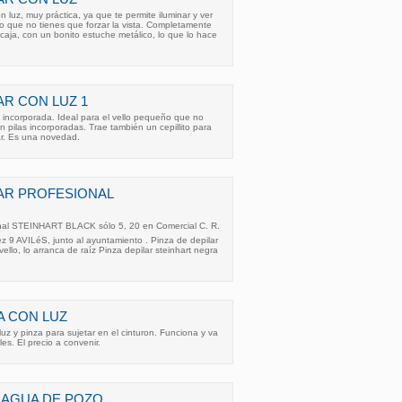
 luz, muy práctica, ya que te permite iluminar y ver
n lo que no tienes que forzar la vista. Completamente
u caja, con un bonito estuche metálico, lo que lo hace
AR CON LUZ 1
z incorporada. Ideal para el vello pequeño que no
n pilas incorporadas. Trae también un cepillito para
nar. Es una novedad.
LAR PROFESIONAL
onal STEINHART BLACK sólo 5, 20 en Comercial C. R.
 9 AVILéS, junto al ayuntamiento . Pinza de depilar
 vello, lo arranca de raíz Pinza depilar steinhart negra
A CON LUZ
uz y pinza para sujetar en el cinturon. Funciona y va
les. El precio a convenir.
, AGUA DE POZO