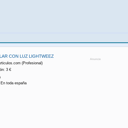
ILAR CON LUZ LIGHTWEEZ
Anuncio
rticulos.com (Profesional)
n: 3 €
s
n En toda españa