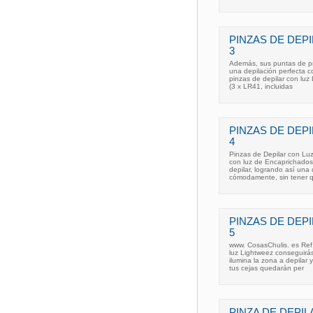
PINZAS DE DEP
3
Además, sus puntas de pre
una depilación perfecta c
pinzas de depilar con luz
(3 x LR41, incluidas
PINZAS DE DEP
4
Pinzas de Depilar con Lu
con luz de Encaprichados.
depilar, logrando así una
cómodamente, sin tener q
PINZAS DE DEP
5
www. CosasChulis. es Ref:
luz Lightweez conseguirás
ilumina la zona a depilar
tus cejas quedarán per
PINZA DE DEPI