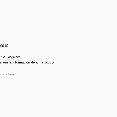
-06-02
ie：AGwyWl9x
e vea la información de armanax.com.
ra ampliarla