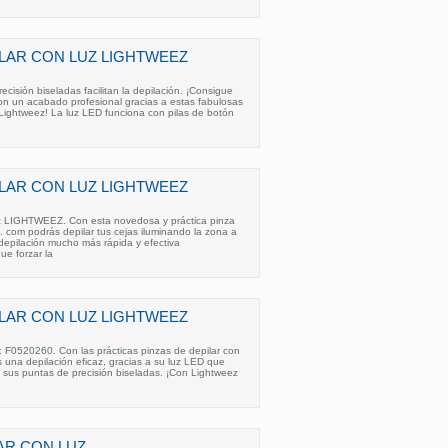
ILAR CON LUZ LIGHTWEEZ
cisión biseladas facilitan la depilación. ¡Consigue
on un acabado profesional gracias a estas fabulosas
 Lightweez! La luz LED funciona con pilas de botón
ILAR CON LUZ LIGHTWEEZ
z LIGHTWEEZ. Con esta novedosa y práctica pinza
 com podrás depilar tus cejas iluminando la zona a
 depilación mucho más rápida y efectiva
ue forzar la
ILAR CON LUZ LIGHTWEEZ
 F0520260. Con las prácticas pinzas de depilar con
 una depilación eficaz, gracias a su luz LED que
 y sus puntas de precisión biseladas. ¡Con Lightweez
LAR CON LUZ