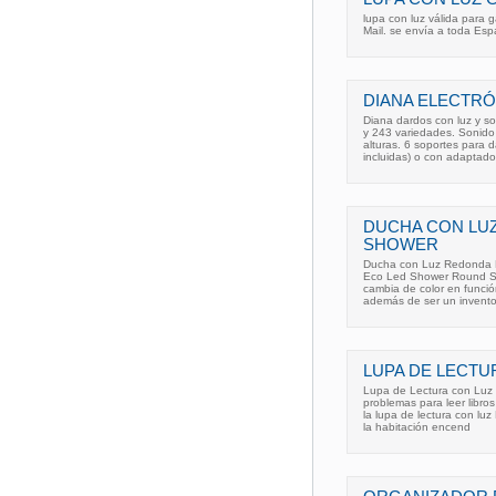
lupa con luz válida para 
Mail. se envía a toda Es
DIANA ELECTRÓ
Diana dardos con luz y so
y 243 variedades. Sonido
alturas. 6 soportes para 
incluidas) o con adaptado
DUCHA CON LU
SHOWER
Ducha con Luz Redonda 
Eco Led Shower Round Sh
cambia de color en función
además de ser un invento ú
LUPA DE LECTU
Lupa de Lectura con Luz 
problemas para leer libro
la lupa de lectura con luz
la habitación encend