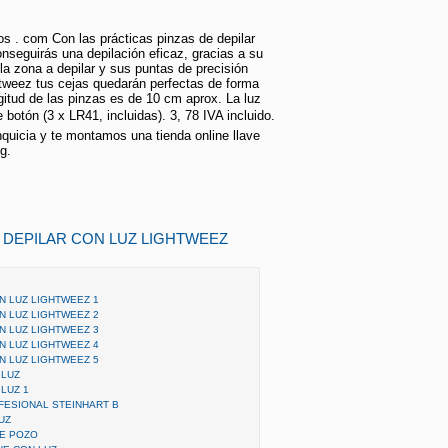
s . com Con las prácticas pinzas de depilar
nseguirás una depilación eficaz, gracias a su
la zona a depilar y sus puntas de precisión
htweez tus cejas quedarán perfectas de forma
ngitud de las pinzas es de 10 cm aprox. La luz
 botón (3 x LR41, incluidas). 3, 78 IVA incluido.
nquicia y te montamos una tienda online llave
g.
E DEPILAR CON LUZ LIGHTWEEZ
N LUZ LIGHTWEEZ 1
N LUZ LIGHTWEEZ 2
N LUZ LIGHTWEEZ 3
N LUZ LIGHTWEEZ 4
N LUZ LIGHTWEEZ 5
 LUZ
 LUZ 1
FESIONAL STEINHART B
UZ
DE POZO