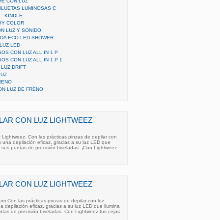
HE CON LUZ
SILUETAS LUMINOSAS C
 - KINDLE
OY COLOR
N LUZ Y SONIDO
NDA ECO LED SHOWER
LUZ LED
S CON LUZ ALL IN 1 P
S CON LUZ ALL IN 1 P 1
LUZ DRIFT
LUZ
RENO
ON LUZ DE FRENO
ILAR CON LUZ LIGHTWEEZ
 Lightweez. Con las prácticas pinzas de depilar con
 una depilación eficaz, gracias a su luz LED que
 y sus puntas de precisión biseladas. ¡Con Lightweez
ILAR CON LUZ LIGHTWEEZ
om Con las prácticas pinzas de depilar con luz
 depilación eficaz, gracias a su luz LED que ilumina
untas de precisión biseladas. Con Lightweez tus cejas