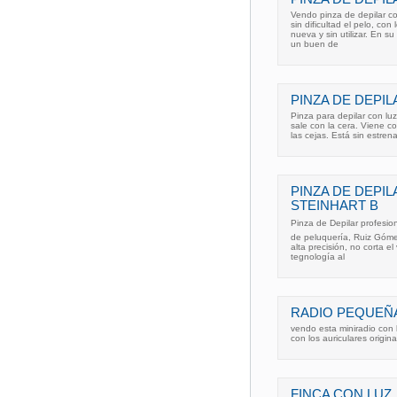
Vendo pinza de depilar con
sin dificultad el pelo, co
nueva y sin utilizar. En s
un buen de
PINZA DE DEPIL
Pinza para depilar con lu
sale con la cera. Viene co
las cejas. Está sin estre
PINZA DE DEPI
STEINHART B
Pinza de Depilar profesi
de peluquería, Ruiz Gómez
alta precisión, no corta el
tegnología al
RADIO PEQUEÑ
vendo esta miniradio con l
con los auriculares origina
FINCA CON LUZ