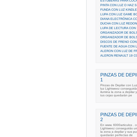
ESTUBERAS PARA COC
PINTA CON LUZ O HAZ 
FUNDA CON LUZ KINDLE
LUPA CON LUZ GAME B
DIANA ELECTRÓNICA CO
DUCHA CON LUZ REDO
LUPA DE LECTURA CON 
ORGANIZADOR DE BOLSO
ORGANIZADOR DE BOLSO
DISCOS DE FRENO CON 
FUENTE DE AGUA CON 
ALERON CON LUZ DE F
ALERON RENAULT 19 C
PINZAS DE DEP
1
Pinzas de Depilar con Luz
luz Lightweez conseguirás
ilumina la zona a depilar
tus cejas quedarán pe
PINZAS DE DEP
2
En www. 6000articulos . c
Lightweez conseguirás una
la zona a depilar y sus p
quedarán perfectas de