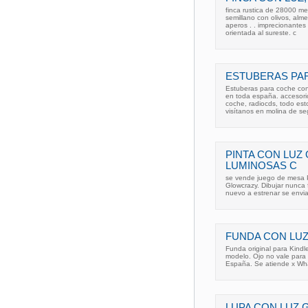
finca rustica de 28000 me
semillano con olivos, alm
aperos . . imprecionantes 
orientada al sureste. c
ESTUBERAS PA
Estuberas para coche con 
en toda españa. accesori
coche, radiocds, todo es
visítanos en molina de se
PINTA CON LUZ 
LUMINOSAS C
se vende juego de mesa P
Glowcrazy. Dibujar nunca f
nuevo a estrenar se envi
FUNDA CON LUZ 
Funda original para Kind
modelo. Ojo no vale para 
España. Se atiende x Wh
LUPA CON LUZ