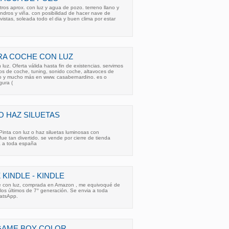
tros aprox. con luz y agua de pozo. terreno llano y
endros y viña. con posibilidad de hacer nave de
vistas, soleada todo el dia y buen clima por estar
RA COCHE CON LUZ
luz. Oferta válida hasta fin de existencias. servimos
os de coche, tuning, sonido coche, altavoces de
to y mucho más en www. casabernardino. es o
gura (
O HAZ SILUETAS
inta con luz o haz siluetas luminosas con
ue tan divertido. se vende por cierre de tienda
a a toda españa
KINDLE - KINDLE
le con luz, comprada en Amazon , me equivoqué de
los últimos de 7° generación. Se envia a toda
atsApp.
 GAME BOY COLOR