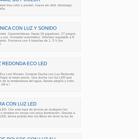
game boy color o pocket. nueva sin abrir. whatsapp,
paña
NICA CON LUZ Y SONIDO
nido. Características: Hasta 16 jugadores. 27 juegos
 y voz. Contador automático. Volumen regulable a 8
dardo. Funciona con 4 baterías de 1, 5 V (no
r
Z REDONDA ECO LED
Eco Led Shower. Comprar Ducha con Luz Redonda
ape al mejor precio. Una ducha con luz LED que
 de la temperatura del agua. Aporta alegría y color,
til a l
RA CON LUZ LED
LED. Con esta lupa de lectura se acabaron los
s o revistas en zonas con poca iluminación. Gracias a
 LED, ahora podrás leer tus libros sin tener la luz de