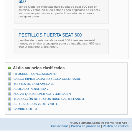
600
vendo juego de molduras bajo puerta de seat 600 son en
aluminio y estan en buen estado ( son originales de epoca) .
son usadas pero estan en perfecto estado. se envian a
cualquier parte.
PESTILLOS PUERTA SEAT 600
pestillos de puerta metalicos seat 600 interiores material
nuevo, se envian a cualquier parte de españa seat 600 seat
600 D seat 600 E seat 600 L
Al día anuncios clasificados
HYOSUNG - CONCESIONARIO
CASCO HIPICA CABALLO YEGUA COLOR AZUL
TORRES DE LA ALAMEDA 30
ABOGADO PENALISTA 7
NUEVO QUICKSILVER ACTIV 430 CABIN
TRADUCCIÓN DE TEXTOS RUSO-CASTELLANO 3
SERIES DE LOS 70, 80 Y 90- 4
CAMBIO GOLF 3
© 2026 armanax.com. All Rights Reserved.
Contáctenos
|
Política de privacidad
|
Política de cookies