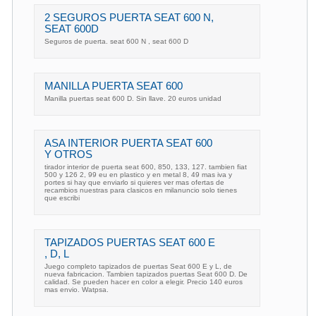
2 SEGUROS PUERTA SEAT 600 N,
SEAT 600D
Seguros de puerta. seat 600 N , seat 600 D
MANILLA PUERTA SEAT 600
Manilla puertas seat 600 D. Sin llave. 20 euros unidad
ASA INTERIOR PUERTA SEAT 600
Y OTROS
tirador interior de puerta seat 600, 850, 133, 127. tambien fiat
500 y 126 2, 99 eu en plastico y en metal 8, 49 mas iva y
portes si hay que enviarlo si quieres ver mas ofertas de
recambios nuestras para clasicos en milanuncio solo tienes
que escribi
TAPIZADOS PUERTAS SEAT 600 E
, D, L
Juego completo tapizados de puertas Seat 600 E y L, de
nueva fabricacion. Tambien tapizados puertas Seat 600 D. De
calidad. Se pueden hacer en color a elegir. Precio 140 euros
mas envio. Watpsa.