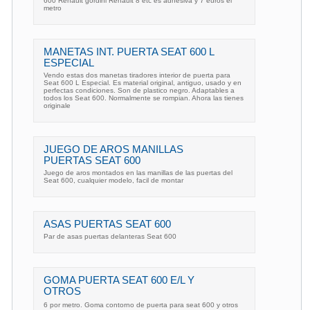
600 Renault gordini Renault 8 etc es adhesiva y 7 euros el
metro
MANETAS INT. PUERTA SEAT 600 L
ESPECIAL
Vendo estas dos manetas tiradores interior de puerta para
Seat 600 L Especial. Es material original, antiguo, usado y en
perfectas condiciones. Son de plastico negro. Adaptables a
todos los Seat 600. Normalmente se rompian. Ahora las tienes
originale
JUEGO DE AROS MANILLAS
PUERTAS SEAT 600
Juego de aros montados en las manillas de las puertas del
Seat 600, cualquier modelo, facil de montar
ASAS PUERTAS SEAT 600
Par de asas puertas delanteras Seat 600
GOMA PUERTA SEAT 600 E/L Y
OTROS
6 por metro. Goma contorno de puerta para seat 600 y otros