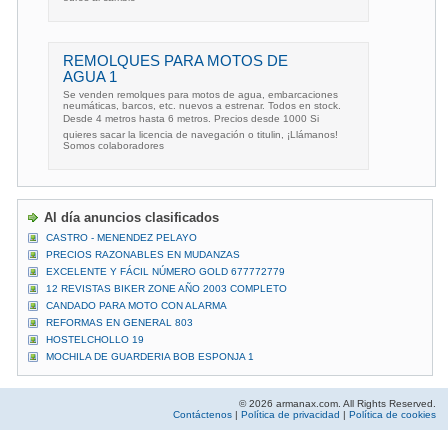
REMOLQUES PARA MOTOS DE
AGUA 1
Se venden remolques para motos de agua, embarcaciones
neumáticas, barcos, etc. nuevos a estrenar. Todos en stock.
Desde 4 metros hasta 6 metros. Precios desde 1000 Si
quieres sacar la licencia de navegación o titulin, ¡Llámanos!
Somos colaboradores
Al día anuncios clasificados
CASTRO - MENENDEZ PELAYO
PRECIOS RAZONABLES EN MUDANZAS
EXCELENTE Y FÁCIL NÚMERO GOLD 677772779
12 REVISTAS BIKER ZONE AÑO 2003 COMPLETO
CANDADO PARA MOTO CON ALARMA
REFORMAS EN GENERAL 803
HOSTELCHOLLO 19
MOCHILA DE GUARDERIA BOB ESPONJA 1
© 2026 armanax.com. All Rights Reserved.
Contáctenos
|
Política de privacidad
|
Política de cookies