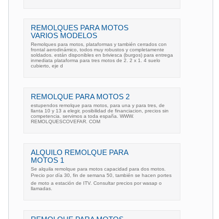
REMOLQUES PARA MOTOS
VARIOS MODELOS
Remolques para motos, plataformas y también cerrados con
frontal aerodinámico, todos muy robustos y completamente
soldados. están disponibles en briviesca (burgos) para entrega
inmediata plataforma para tres motos de 2. 2 x 1. 4 suelo
cubierto, eje d
REMOLQUE PARA MOTOS 2
estupendos remolque para motos, para una y para tres, de
llanta 10 y 13 a elegir, posibilidad de financiacion, precios sin
competencia. servimos a toda españa. WWW.
REMOLQUESCOVEFAR. COM
ALQUILO REMOLQUE PARA
MOTOS 1
Se alquila remolque para motos capacidad para dos motos.
Precio por día 30, fin de semana 50, también se hacen portes
de moto a estación de ITV. Consultar precios por wasap o
llamadas.