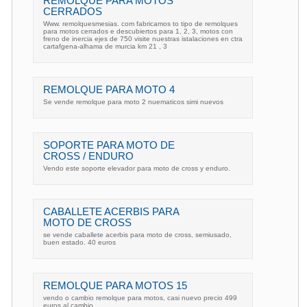
REMOLQUE PARA MOTOS
CERRADOS
Www. remolquesmesias. com fabricamos to tipo de remolques
para motos cerrados e descubiertos para 1, 2, 3, motos con
freno de inercia ejes de 750 visite nuestras istalaciones en ctra
cartafgena-alhama de murcia km 21 , 3
REMOLQUE PARA MOTO 4
Se vende remolque para moto 2 nuematicos simi nuevos
SOPORTE PARA MOTO DE
CROSS / ENDURO
Vendo este soporte elevador para moto de cross y enduro.
CABALLETE ACERBIS PARA
MOTO DE CROSS
se vende caballete acerbis para moto de cross, semiusado,
buen estado. 40 euros
REMOLQUE PARA MOTOS 15
vendo o cambio remolque para motos, casi nuevo precio 499
euros al cambio