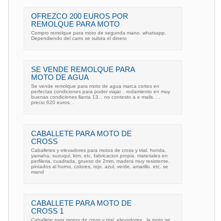
OFREZCO 200 EUROS POR
REMOLQUE PARA MOTO
Compro remolque para moto de segunda mano. whatsapp.
Dependiendo del carro se subira el dinero
SE VENDE REMOLQUE PARA
MOTO DE AGUA
Se vende remolque para moto de agua marca cortes en
perfectas condiciones para poder viajar. . rodamiento en muy
buenas condiciones llanta 13. . no contesto a e mails. . .
precio 620 euros. .
CABALLETE PARA MOTO DE
CROSS
Caballetes y elevadores para motos de cross y trial. honda,
yamaha, suzuqui, ktm. etc. fabricacion propia. materiales en
perfileria, cuadrada, grueso de 2mm, madera muy resistente.
pintados al horno, colores, rojo, azul, verde, amarillo. etc. se
mand
CABALLETE PARA MOTO DE
CROSS 1
Caballete para motos de cross y trial, elevadores , la moto se