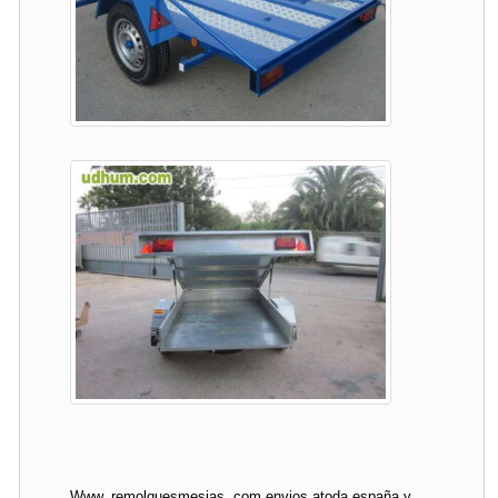
Www. remolquesmesias. com envios atoda españa y