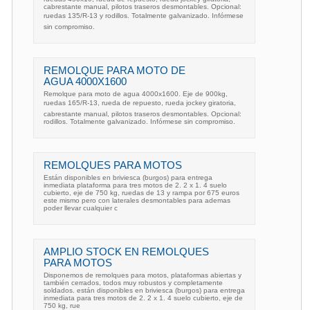
cabrestante manual, pilotos traseros desmontables. Opcional:
ruedas 135/R-13 y rodillos. Totalmente galvanizado. Infórmese
sin compromiso.
REMOLQUE PARA MOTO DE
AGUA 4000X1600
Remolque para moto de agua 4000x1600. Eje de 900kg,
ruedas 165/R-13, rueda de repuesto, rueda jockey giratoria,
cabrestante manual, pilotos traseros desmontables. Opcional:
rodillos. Totalmente galvanizado. Infórmese sin compromiso.
REMOLQUES PARA MOTOS
Están disponibles en briviesca (burgos) para entrega
inmediata plataforma para tres motos de 2. 2 x 1. 4 suelo
cubierto, eje de 750 kg, ruedas de 13 y rampa por 675 euros
este mismo pero con laterales desmontables para ademas
poder llevar cualquier c
AMPLIO STOCK EN REMOLQUES
PARA MOTOS
Disponemos de remolques para motos, plataformas abiertas y
también cerrados, todos muy robustos y completamente
soldados. están disponibles en briviesca (burgos) para entrega
inmediata para tres motos de 2. 2 x 1. 4 suelo cubierto, eje de
750 kg, rue