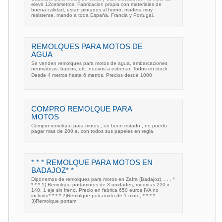
eleva 12cetimetros. Fabricacion propia con materiales de
buena calidad, estan pintados al horno, madera muy
resistente. mando a toda España, Francia y Portugal.
REMOLQUES PARA MOTOS DE
AGUA
Se venden remolques para motos de agua, embarcaciones
neumáticas, barcos, etc. nuevos a estrenar. Todos en stock.
Desde 4 metros hasta 6 metros. Precios desde 1000
COMPRO REMOLQUE PARA
MOTOS
Compro remolque para motos , en buen estado , no puedo
pagar mas de 200 e, con todos sus papeles en regla.
* * * REMOLQUE PARA MOTOS EN
BADAJOZ* *
Diponemos de remolques para motos en Zafra (Badajoz). . . . *
* * * 1) Remolque portamotos de 3 unidades, medidas 220 x
140. 1 eje sin freno. Precio en fabrica 650 euros IVA no
incluido* * * * 2)Remolque portamoto de 1 moto, * * * *
3)Remolque portam