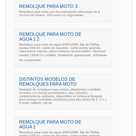
REMOLQUE PARA MOTO 3
Remolque para moto con documentación más juego de 4
cinchas de amarre. 320 euros no negociables
REMOLQUE PARA MOTO DE
AGUA 1 2
Remolque para moto de agua 4500x1600. Eje de 500kg,
ruedas 450x10, rueda de repuesto, rueda jockey giratoria,
cabrestante manual, pilotos traseros desmontables. Opcional:
ruedas 135/R-13 y rodillos. Totalmente galvanizado. Infórmese
sin compromiso.
DISTINTOS MODELOS DE
REMOLQUES PARA MOTO
Variedad de remolques para motos, plataformas y también
cerrados con frontal aerodinámico, muy robustos
completamente soldados. disponibles en briviesca (burgos)
para entrega inmediata plataforma para tres motos de 2. 2 x 1.
4 suelo cubierto, eje de
REMOLQUE PARA MOTO DE
AGUA 1
Remolque para moto de agua 4500x1600. Eje de 500kg,
ruedas 450x10, rueda de repuesto, rueda jockey giratoria,