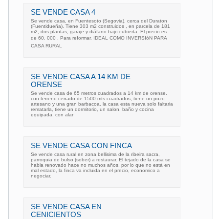
SE VENDE CASA 4
Se vende casa, en Fuentesoto (Segovia), cerca del Duraton
(Fuentidueña). Tiene 303 m2 construidos , en parcela de 181
m2, dos plantas, garaje y diáfano bajo cubierta. El precio es
de 60. 000 . Para reformar. IDEAL COMO INVERSIóN PARA
CASA RURAL
SE VENDE CASA A 14 KM DE
ORENSE
Se vende casa de 65 metros cuadrados a 14 km de orense.
con terreno cerrado de 1500 mts cuadrados, tiene un pozo
artesano y una gran barbacoa. la casa esta nueva solo faltaria
rematarla, tiene un dormitorio, un salon, baño y cocina
equipada. con alar
SE VENDE CASA CON FINCA
Se vende casa rural en zona bellisima de la ribeira sacra,
parroquia de bulso (sober) a restaurar. El tejado de la casa se
habia renovado hace no muchos años, por lo que no está en
mal estado, la finca va incluida en el precio, economico a
negociar.
SE VENDE CASA EN
CENICIENTOS