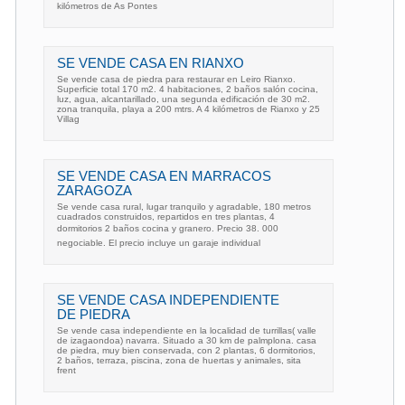
kilómetros de As Pontes
SE VENDE CASA EN RIANXO
Se vende casa de piedra para restaurar en Leiro Rianxo.
Superficie total 170 m2. 4 habitaciones, 2 baños salón cocina,
luz, agua, alcantarillado, una segunda edificación de 30 m2.
zona tranquila, playa a 200 mtrs. A 4 kilómetros de Rianxo y 25
Villag
SE VENDE CASA EN MARRACOS
ZARAGOZA
Se vende casa rural, lugar tranquilo y agradable, 180 metros
cuadrados construidos, repartidos en tres plantas, 4
dormitorios 2 baños cocina y granero. Precio 38. 000
negociable. El precio incluye un garaje individual
SE VENDE CASA INDEPENDIENTE
DE PIEDRA
Se vende casa independiente en la localidad de turrillas( valle
de izagaondoa) navarra. Situado a 30 km de palmplona. casa
de piedra, muy bien conservada, con 2 plantas, 6 dormitorios,
2 baños, terraza, piscina, zona de huertas y animales, sita
frent