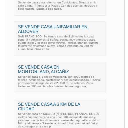
Se vende casa para reformar en Cenicientos. Situada en la
calle Larga, 7 (junto a la Plaza). Con dos plantas, doblado y
patio trasero. Salida a dos calles.
SE VENDE CASA UNIFAMILIAR EN
ALDOVER
SAN FRANCISCO. Se vende casa de 216 metros la casa
tiene, 5 habitaciones, 2 baños, cocina muy grende, garaje
puede intrar 2 coches como minimo, , terasa grande, trastero,
totalmente reformada nueva, estaba valorada en 250 mil
euros, tiene clima en to
SE VENDE CASA EN
MORTORLAND, ALCAÑIZ
Se vende casa a 1 km de Motorland, con 8000 metros de
terreno. Amueblada, calefacción y aire acondicionado. Piscina,
pozo propio Garage de 75 m2. 150 m. de sotanos. Zona
barbacoa 100 m2. Arboles frutales, terreno agrícola.
SE VENDE CASA A 3 KM DE LA
CIUDAD
Se vende casa en NúCLEO (NRT)DE DOS PLANTAS DE 120
metros cuadrados cada una , con 104 metros de anexos y
patio en una de las zonas mas bonitas de Lugo al lado del río
Miño y al paseo a 3 km de la ciudad, Una oportunidad única
de conseguir una casa p