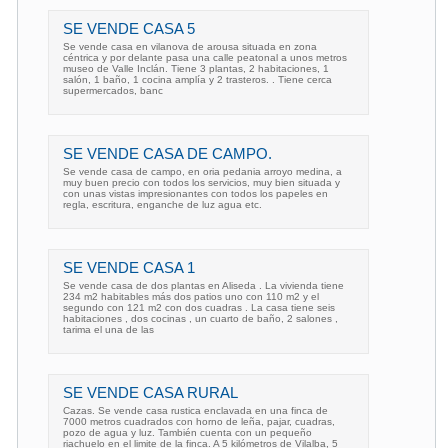
SE VENDE CASA 5
Se vende casa en vilanova de arousa situada en zona
céntrica y por delante pasa una calle peatonal a unos metros
museo de Valle Inclán. Tiene 3 plantas, 2 habitaciones, 1
salón, 1 baño, 1 cocina amplía y 2 trasteros. . Tiene cerca
supermercados, banc
SE VENDE CASA DE CAMPO.
Se vende casa de campo, en oria pedania arroyo medina, a
muy buen precio con todos los servicios, muy bien situada y
con unas vistas impresionantes con todos los papeles en
regla, escritura, enganche de luz agua etc.
SE VENDE CASA 1
Se vende casa de dos plantas en Aliseda . La vivienda tiene
234 m2 habitables más dos patios uno con 110 m2 y el
segundo con 121 m2 con dos cuadras . La casa tiene seis
habitaciones , dos cocinas , un cuarto de baño, 2 salones ,
tarima el una de las
SE VENDE CASA RURAL
Cazas. Se vende casa rustica enclavada en una finca de
7000 metros cuadrados con horno de leña, pajar, cuadras,
pozo de agua y luz. También cuenta con un pequeño
riachuelo en el limite de la finca. A 5 kilómetros de Vilalba, 5