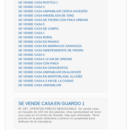
SE VENDE CASA RUSTICA 1
SE VENDE CASA 3
SE VENDE CASA UNIFAMILIAR CERCA SACEDÓN
SE VENDE CASA AMUEBLADA DE 55M2
SE VENDE CASA DE PIEDRA CON FINCA URBANA
SE VENDE CASA 5
SE VENDE CASA DE CAMPO.
SE VENDE CASA 1
SE VENDE CASA RURAL
SE VENDE CASA EN RIANXO
SE VENDE CASA EN MARRACOS ZARAGOZA
SE VENDE CASA INDEPENDIENTE DE PIEDRA
SE VENDE CASA 4
SE VENDE CASA A 14 KM DE ORENSE
SE VENDE CASA CON FINCA
SE VENDE CASA EN CENICIENTOS
SE VENDE CASA UNIFAMILIAR EN ALDOVER
SE VENDE CASA EN MORTORLAND, ALCAÑIZ
SE VENDE CASA A 3 KM DE LA CIUDAD
SE VENDE CASA UNIFAMILIAR
SE VENDE CASA EN GUARDO 1
Rf. 597. OFERTON PRECIO NEGOCIABLE. Se vende casa
en Guardo de 100 m2 dos plantas. Una oportunidad de tener
una casa en el centro de Guardo. Hay que reformarla. Tiene
porche en la parte delantera y terreno en propiedad para
disfrutar de la naturaleza