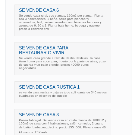
SE VENDE CASA 6
Se vende casa rural, dos plantas, 120m2 por planta . Planta
alta 3 habitaciones, 1 baño, salita para planchar y
ordenadore, holl, cocina comedor con chimenea francesa y
azotea de 6, 20 x 2. Planta baja horno, bodega y trastero.
precio a convenir entr
SE VENDE CASA PARA
RESTAURAR O VIVIR
Se vende casa grande a 3km de Castro Caldelas . la casa
tiene horno para cocer pan, huerto por la parte de atras, pozo
de cuerda y un patio grande. precio: 40000 euros
negociables.
SE VENDE CASA RUSTICA 1
se vende casa rustica y pajares todo colindante de 340 metros
cuadrados en el centro del pueblo
SE VENDE CASA 3
Paseo llobregat. Se vende casa en costa blanca de 1000m2 y
100m2 de casa con 4 habitaciones, salón comedor, 2 cuarto
de baño, barbacoa, piscina. precio 155. 000. Playa a unos 40
kilometros. 1ª Planta.