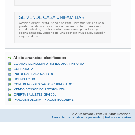
SE VENDE CASA UNIFAMILIAR
Avenida del Azuer 93. Se vende casa unifamiliar de una sola
planta, constituida por un salón, cocina, un baño, un aseo,
tres dormitorios, una habitación, despensa, patio luces y
cocina campera. Dispone de una cochera y un patio. También
dispone de un
Al día anuncios clasificados
LLANTAS DE ALUMINIO RAPIDGOMA. PAIPORTA
CORBATAS 2
PULSERAS PARA MADRES
HORNO ACERO
COMEDERO PARA VACAS CORRUGADO 1
VENDO SENSOR DE PRESION FZ6
OFERTA BAULETES GIVI 30L
PARQUE BOLONIA - PARQUE BOLONIA 1
© 2026 armanax.com. All Rights Reserved.
Contáctenos
|
Política de privacidad
|
Política de cookies