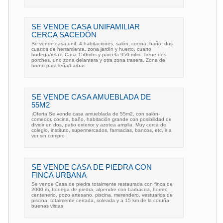
SE VENDE CASA UNIFAMILIAR
CERCA SACEDÓN
Se vende casa unif. 4 habitaciones, salón, cocina, baño, dos
cuartos de herramienta, zona jardín y huerto, cuarto
bodega/relax. Casa 150mtrs y parcela 950 mtrs. Tiene dos
porches, uno zona delantera y otra zona trasera. Zona de
horno para leña/barbac
SE VENDE CASA AMUEBLADA DE
55M2
¡Oferta!Se vende casa amueblada de 55m2, con salón-
comedor, cocina, baño, habitación grande con posibilidad de
dividir en dos, patio exterior y azotea amplia. Muy cerca de
colegio, instituto, supermercados, farmacias, bancos, etc, ir a
ver sin compro
SE VENDE CASA DE PIEDRA CON
FINCA URBANA
Se vende Casa de piedra totalmente restaurada con finca de
2000 m, bodega de piedra, alpendre con barbacoa, horreo
centenerio, pozo artesano, piscina, merendero, vestuarios de
piscina, totalmente cerrada, soleada y a 15 km de la coruña,
buenas vistas