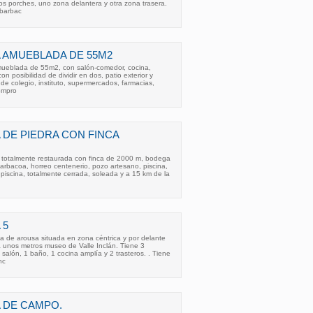
os porches, uno zona delantera y otra zona trasera.
/barbac
 AMUEBLADA DE 55M2
mueblada de 55m2, con salón-comedor, cocina,
n posibilidad de dividir en dos, patio exterior y
de colegio, instituto, supermercados, farmacias,
compro
 DE PIEDRA CON FINCA
totalmente restaurada con finca de 2000 m, bodega
arbacoa, horreo centenerio, pozo artesano, piscina,
piscina, totalmente cerrada, soleada y a 15 km de la
 5
a de arousa situada en zona céntrica y por delante
a unos metros museo de Valle Inclán. Tiene 3
 salón, 1 baño, 1 cocina amplía y 2 trasteros. . Tiene
nc
 DE CAMPO.