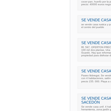
cocer pan, huerto por la 
precio: 40000 euros nego
SE VENDE CASA
se vende casa rustica y 
el centro del pueblo
SE VENDE CAS
Rf. 597. OFERTON PREC
100 m2 dos plantas. Una 
Guardo. Hay que reformarl
propiedad para disfrutar d
SE VENDE CASA
Paseo llobregat. Se ven
con 4 habitaciones, salón
precio 155. 000. Playa a 
SE VENDE CASA
SACEDÓN
Se vende casa unif. 4 hab
herramienta, zona jardín 