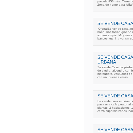
parcela 950 mtrs. Tiene d
Zona de horno para leña
SE VENDE CASA
¡Oferta!Se vende casa a
baño, habitación grande co
azotea amplia. Muy cerca 
bancos, etc, ir a ver sin 
SE VENDE CASA
URBANA
Se vende Casa de piedra 
de piedra, alpendre con b
merendero, vestuarios de 
coruña, buenas vistas
SE VENDE CASA
Se vende casa en vilanov
pasa una calle peatonal 
plantas, 2 habitaciones, 1
cerca supermercados, ba
SE VENDE CASA