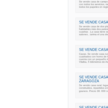
Se vende casa de campo, 
con todos los servicios, 
todos los papeles en regl
SE VENDE CASA
Se vende casa de dos pla
habitables más dos patio
cuadras . La casa tiene s
salones , tarima el una de
SE VENDE CASA
Cazas. Se vende casa rus
cuadrados con horno de l
cuenta con un pequeño riac
Vilalba, 5 kilómetros de 
SE VENDE CAS
ZARAGOZA
Se vende casa rural, luga
construidos, repartidos en
granero. Precio 38. 000 n
SE VENDE CASA