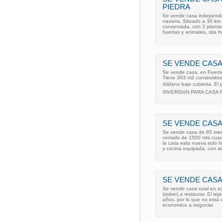
PIEDRA
Se vende casa independien
navarra. Situado a 30 km
conservada, con 2 plantas
huertas y animales, sita fr
SE VENDE CASA
Se vende casa, en Fuente
Tiene 303 m2 construidos 
diáfano bajo cubierta. El
INVERSIóN PARA CASA 
SE VENDE CASA
Se vende casa de 65 metr
cerrado de 1500 mts cuad
la casa esta nueva solo fa
y cocina equipada. con al
SE VENDE CASA
Se vende casa rural en zon
(sober) a restaurar. El t
años, por lo que no está e
economico a negociar.