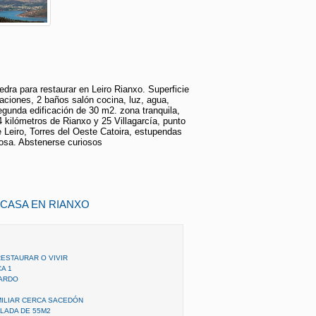
dra para restaurar en Leiro Rianxo. Superficie
taciones, 2 baños salón cocina, luz, agua,
segunda edificación de 30 m2. zona tranquila,
4 kilómetros de Rianxo y 25 Villagarcía, punto
de Leiro, Torres del Oeste Catoira, estupendas
rosa. Abstenerse curiosos
 CASA EN RIANXO
ESTAURAR O VIVIR
A 1
UARDO
MILIAR CERCA SACEDÓN
LADA DE 55M2