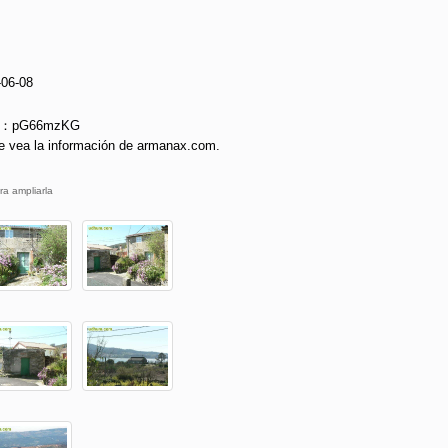
-06-08
ie：pG66mzKG
e vea la información de armanax.com.
ra ampliarla