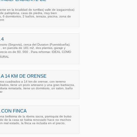
te en la localidad de turrillas( valle de izagaondoa)
 de palmplona. casa de piedra, muy bien
, 6 dormitorios, 2 baños, terraza, piscina, zona de
ent
 4
soto (Segovia), cerca del Duraton (Fuentidueña).
, en parcela de 181 m2, dos plantas, garaje y
 precio es de 60. 000 . Para reformar. IDEAL COMO
RURAL
 A 14 KM DE ORENSE
os cuadrados a 14 km de orense. con terreno
rados, tiene un pozo artesano y una gran barbacoa.
ltaria rematarla, tiene un dormitorio, un salon, baño
ar
 CON FINCA
a bellisima de la ribeira sacra, parroquia de bulso
ejado de la casa se habia renovado hace no muchos
n mal estado, la finca va incluida en el precio,