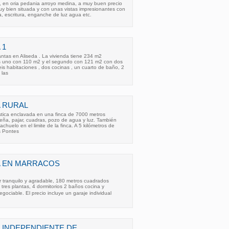
en oria pedania arroyo medina, a muy buen precio
muy bien situada y con unas vistas impresionantes con
a, escritura, enganche de luz agua etc.
 1
ntas en Aliseda . La vivienda tiene 234 m2
s uno con 110 m2 y el segundo con 121 m2 con dos
eis habitaciones , dos cocinas , un cuarto de baño, 2
 las
 RURAL
tica enclavada en una finca de 7000 metros
eña, pajar, cuadras, pozo de agua y luz. También
huelo en el limite de la finca. A 5 kilómetros de
As Pontes
A EN MARRACOS
r tranquilo y agradable, 180 metros cuadrados
 tres plantas, 4 dormitorios 2 baños cocina y
egociable. El precio incluye un garaje individual
 INDEPENDIENTE DE