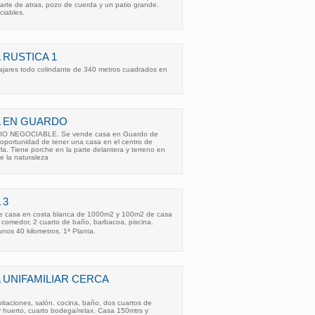
parte de atras, pozo de cuerda y un patio grande.
ciables.
 RUSTICA 1
pajares todo colindante de 340 metros cuadrados en
A EN GUARDO
IO NEGOCIABLE. Se vende casa en Guardo de
oportunidad de tener una casa en el centro de
a. Tiene porche en la parte delantera y terreno en
e la naturaleza
 3
de casa en costa blanca de 1000m2 y 100m2 de casa
 comedor, 2 cuarto de baño, barbacoa, piscina.
unos 40 kilometros. 1ª Planta.
 UNIFAMILIAR CERCA
itaciones, salón, cocina, baño, dos cuartos de
y huerto, cuarto bodega/relax. Casa 150mtrs y