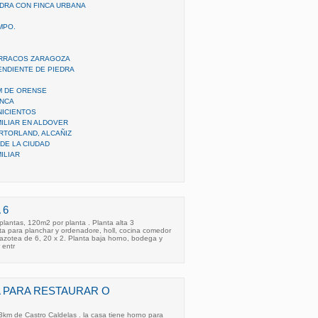
EDRA CON FINCA URBANA
MPO.
ARRACOS ZARAGOZA
ENDIENTE DE PIEDRA
M DE ORENSE
INCA
NICIENTOS
ILIAR EN ALDOVER
RTORLAND, ALCAÑIZ
 DE LA CIUDAD
ILIAR
 6
plantas, 120m2 por planta . Planta alta 3
ita para planchar y ordenadore, holl, cocina comedor
azotea de 6, 20 x 2. Planta baja horno, bodega y
 entr
 PARA RESTAURAR O
km de Castro Caldelas . la casa tiene horno para